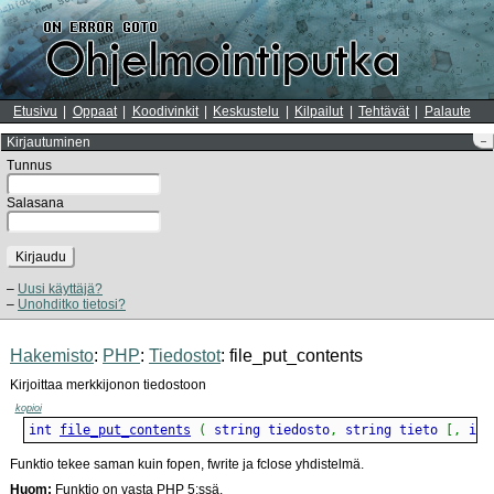
Etusivu
Oppaat
Koodivinkit
Keskustelu
Kilpailut
Tehtävät
Palaute
Kirjautuminen
–
Tunnus
Salasana
Kirjaudu
Uusi käyttäjä?
Unohditko tietosi?
Hakemisto
:
PHP
:
Tiedostot
: file_put_contents
Kirjoittaa merkkijonon tiedostoon
kopioi
int 
file_put_contents
(
 string tiedosto
,
 string tieto 
[
,
 int
Funktio tekee saman kuin fopen, fwrite ja fclose yhdistelmä.
Huom:
Funktio on vasta PHP 5:ssä.