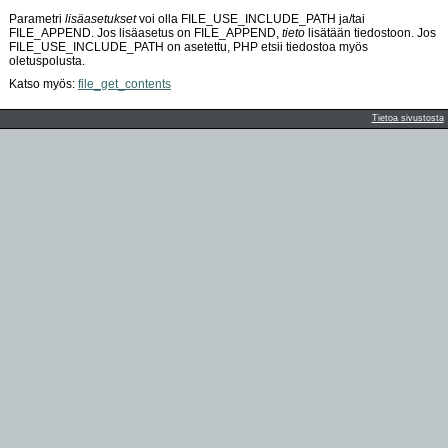
Parametri
lisäasetukset
voi olla FILE_USE_INCLUDE_PATH ja/tai
FILE_APPEND. Jos lisäasetus on FILE_APPEND,
tieto
lisätään tiedostoon. Jos
FILE_USE_INCLUDE_PATH on asetettu, PHP etsii tiedostoa myös
oletuspolusta.
Katso myös:
file_get_contents
Tietoa sivustosta