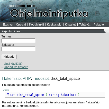
Etusivu
Oppaat
Koodivinkit
Keskustelu
Kilpailut
Tehtävät
Palaute
Kirjautuminen
–
Tunnus
Salasana
Kirjaudu
Uusi käyttäjä?
Unohditko tietosi?
Hakemisto
:
PHP
:
Tiedostot
: disk_total_space
Palauttaa hakemiston kokonaiskoon
kopioi
float 
disk_total_space
(
 string hakemisto 
)
Palauttaa tavuina tiedostojärjestelmän tai osion, joka annetaan
hakemisto
parametrina, kokonaiskoon.