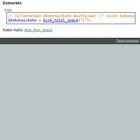
Esimerkki:
kopioi
// Tallennetaan $kokonaiskoko muuttujaan "/" osion kokonaisk
$kokonaiskoko 
=
disk_total_space
(
"/"
)
;
Katso myös:
disk_free_space
Tietoa sivustosta