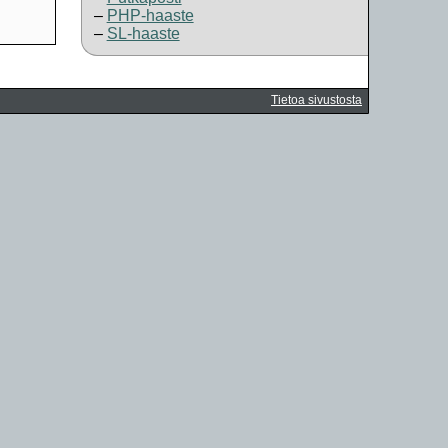
PHP-haaste
SL-haaste
Tietoa sivustosta