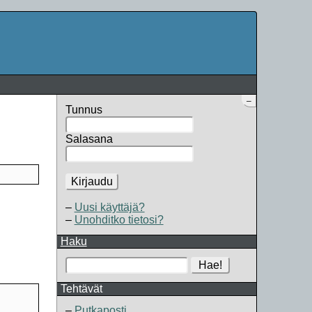
–
Tunnus
Salasana
Kirjaudu
Uusi käyttäjä?
Unohditko tietosi?
Haku
Hae!
Tehtävät
Putkaposti