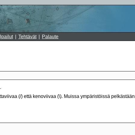
lpailut
Tehtävät
Palaute
.
aviivaa (/) että kenoviivaa (\). Muissa ympäristöissä pelkästään