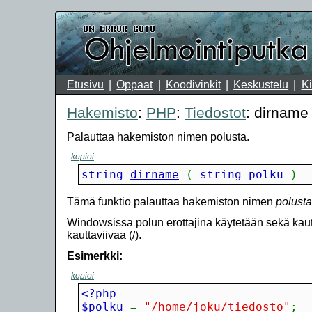
Etusivu
Oppaat
Koodivinkit
Keskustelu
Ki
Hakemisto
:
PHP
:
Tiedostot
: dirname
Palauttaa hakemiston nimen polusta.
kopioi
string 
dirname
(
 string polku 
)
Tämä funktio palauttaa hakemiston nimen
polusta
Windowsissa polun erottajina käytetään sekä kautt
kauttaviivaa (/).
Esimerkki:
kopioi
$polku 
=
"/home/joku/tiedosto"
;