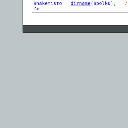
$hakemisto 
=
dirname
(
$polku
)
;
/
?>