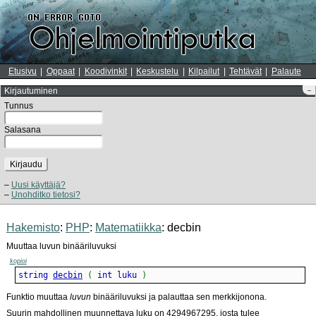
Etusivu
Oppaat
Koodivinkit
Keskustelu
Kilpailut
Tehtävät
Palaute
Kirjautuminen
–
Tunnus
Salasana
Kirjaudu
Uusi käyttäjä?
Unohditko tietosi?
Hakemisto
:
PHP
:
Matematiikka
: decbin
Muuttaa luvun binääriluvuksi
kopioi
string 
decbin
(
 int luku 
)
Funktio muuttaa
luvun
binääriluvuksi ja palauttaa sen merkkijonona.
Suurin mahdollinen muunnettava luku on 4294967295, josta tulee