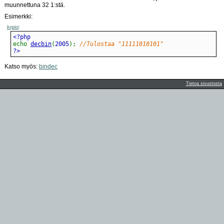
muunnettuna 32 1:stä.
Esimerkki:
kopioi
echo
decbin
(
2005
)
;
//Tulostaa "11111010101"
?>
Katso myös:
bindec
Tietoa sivustosta