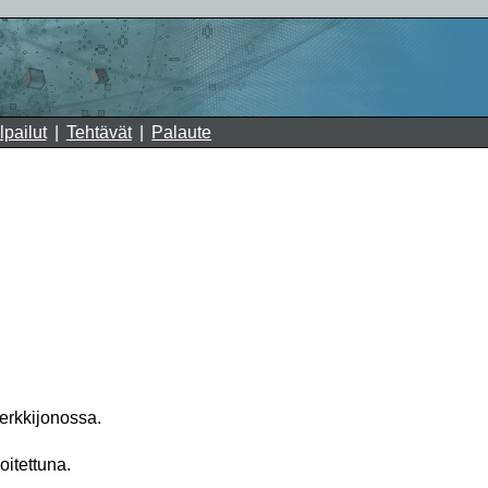
lpailut
Tehtävät
Palaute
erkkijonossa.
oitettuna.