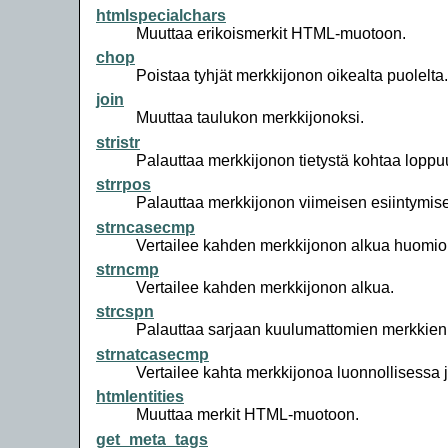
htmlspecialchars
Muuttaa erikoismerkit HTML-muotoon.
chop
Poistaa tyhjät merkkijonon oikealta puolelta.
join
Muuttaa taulukon merkkijonoksi.
stristr
Palauttaa merkkijonon tietystä kohtaa lopp
strrpos
Palauttaa merkkijonon viimeisen esiintymis
strncasecmp
Vertailee kahden merkkijonon alkua huomioi
strncmp
Vertailee kahden merkkijonon alkua.
strcspn
Palauttaa sarjaan kuulumattomien merkkien
strnatcasecmp
Vertailee kahta merkkijonoa luonnollisessa 
htmlentities
Muuttaa merkit HTML-muotoon.
get_meta_tags