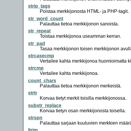
strip_tags
Poistaa merkkijonosta HTML- ja PHP-tagit.
str_word_count
Palauttaa tietoa merkkijonon sanoista.
str_repeat
Toistaa merkkijonoa useamman kerran.
str_pad
Tasaa merkkijonon toisen merkkijonon avull
strcasecmp
Vertailee kahta merkkijonoa huomioimatta ki
strcmp
Vertailee kahta merkkijonoa.
count_chars
Palauttaa tietoa merkkijonon merkeistä.
strtr
Korvaa tietyt merkit toisilla merkkijonossa.
substr_replace
Korvaa tietyn osan merkkijonosta toisella.
strspn
Palauttaa sarjaan kuuluvien merkkien määr
ltrim