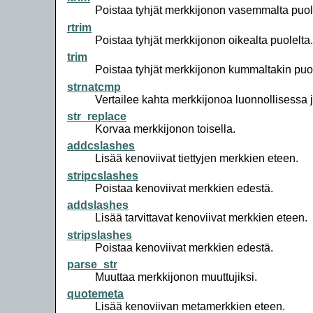
Poistaa tyhjät merkkijonon vasemmalta puol
rtrim
Poistaa tyhjät merkkijonon oikealta puolelta.
trim
Poistaa tyhjät merkkijonon kummaltakin puol
strnatcmp
Vertailee kahta merkkijonoa luonnollisessa 
str_replace
Korvaa merkkijonon toisella.
addcslashes
Lisää kenoviivat tiettyjen merkkien eteen.
stripcslashes
Poistaa kenoviivat merkkien edestä.
addslashes
Lisää tarvittavat kenoviivat merkkien eteen.
stripslashes
Poistaa kenoviivat merkkien edestä.
parse_str
Muuttaa merkkijonon muuttujiksi.
quotemeta
Lisää kenoviivan metamerkkien eteen.