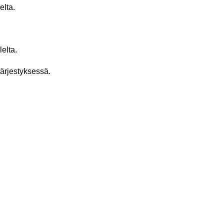
elta.
elta.
järjestyksessä.