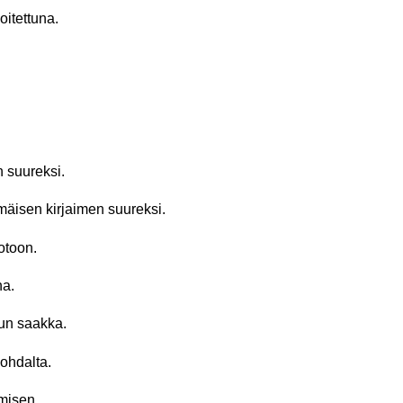
oitettuna.
 suureksi.
äisen kirjaimen suureksi.
otoon.
na.
uun saakka.
kohdalta.
misen.