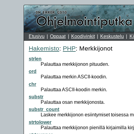
Etusivu
Oppaat
Koodivinkit
Keskustelu
Ki
Hakemisto
:
PHP
:
Merkkijonot
strlen
Palauttaa merkkijonon pituuden.
ord
Palauttaa merkin ASCII-koodin.
chr
Palauttaa ASCII-koodin merkin.
substr
Palauttaa osan merkkijonosta.
substr_count
Laskee merkkijonon esiintymiset toisessa m
strtolower
Palauttaa merkkijonon pienillä kirjaimilla kirj