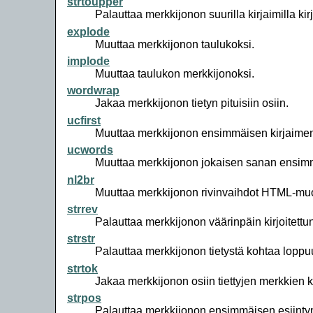
strtoupper
Palauttaa merkkijonon suurilla kirjaimilla kirj
explode
Muuttaa merkkijonon taulukoksi.
implode
Muuttaa taulukon merkkijonoksi.
wordwrap
Jakaa merkkijonon tietyn pituisiin osiin.
ucfirst
Muuttaa merkkijonon ensimmäisen kirjaimen
ucwords
Muuttaa merkkijonon jokaisen sanan ensimm
nl2br
Muuttaa merkkijonon rivinvaihdot HTML-mu
strrev
Palauttaa merkkijonon väärinpäin kirjoitettu
strstr
Palauttaa merkkijonon tietystä kohtaa lopp
strtok
Jakaa merkkijonon osiin tiettyjen merkkien 
strpos
Palauttaa merkkijonon ensimmäisen esiinty