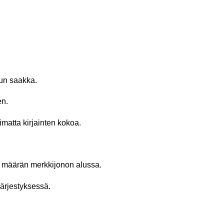
uun saakka.
en.
matta kirjainten kokoa.
 määrän merkkijonon alussa.
järjestyksessä.