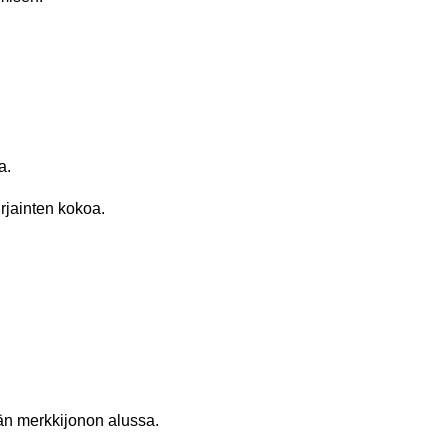
a.
rjainten kokoa.
än merkkijonon alussa.