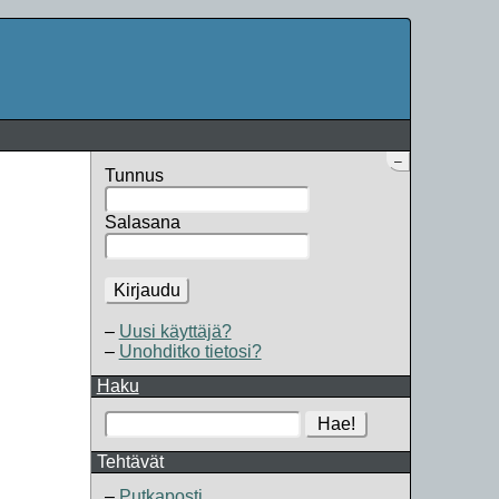
–
Tunnus
Salasana
Kirjaudu
Uusi käyttäjä?
Unohditko tietosi?
Haku
Hae!
Tehtävät
Putkaposti