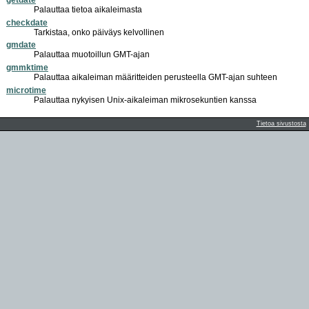
Palauttaa tietoa aikaleimasta
checkdate
Tarkistaa, onko päiväys kelvollinen
gmdate
Palauttaa muotoillun GMT-ajan
gmmktime
Palauttaa aikaleiman määritteiden perusteella GMT-ajan suhteen
microtime
Palauttaa nykyisen Unix-aikaleiman mikrosekuntien kanssa
Tietoa sivustosta