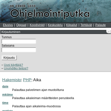
Etusivu
Oppaat
Koodivinkit
Keskustelu
Kilpailut
Tehtävät
Palaute
Kirjautuminen
–
Tunnus
Salasana
Kirjaudu
Uusi käyttäjä?
Unohditko tietosi?
Hakemisto
:
PHP
:
Aika
date
Palauttaa palvelimen ajan muotoiltuna
mktime
Palauttaa aikaleiman määritteiden perusteella
time
Palauttaa ajan aikaleima-muodossa
getdate