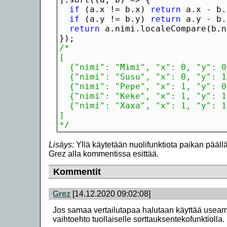
if
 (a.x != b.x) 
return
if
 (a.y != b.y) 
return
return
});
*/
Lisäys:
Yllä käytetään nuolifunktiota paikan päällä,
Grez alla kommentissa esittää.
Kommentit
Grez
[14.12.2020 09:02:08]
Jos samaa vertailutapaa halutaan käyttää useamm
vaihtoehto tuollaiselle sorttauksentekofunktiolla.