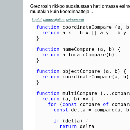
Grez tosin rikkoo suositustaan heti omassa esime
muutakin kuin koordinaatteja...
kopioi
;
pituusrajoitus
;
rivinumerot
function
return
function
return
function
return
function
return
for
 (
const
 compare 
of
const
if
return