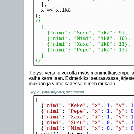
);
*/
Tietysti vertailu voi olla myös monimutkaisempi, j
vaihe kerrallaan. Esimerkiksi seuraavassa järjeste
mukaan ja viime kädessä nimen mukaan.
kopioi
;
pituusrajoitus
;
rivinumerot
  {
"nimi"
: 
"Keke"
, 
"x"
: 
1
, 
"y"
: 
1
  {
"nimi"
: 
"Pepe"
, 
"x"
: 
1
, 
"y"
: 
0
  {
"nimi"
: 
"Xaxa"
, 
"x"
: 
1
, 
"y"
: 
1
  {
"nimi"
: 
"Susu"
, 
"x"
: 
0
, 
"y"
: 
1
  {
"nimi"
: 
"Mimi"
, 
"x"
: 
0
, 
"y"
: 
0