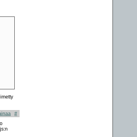
imetty
ainaa
#
ko
js:n