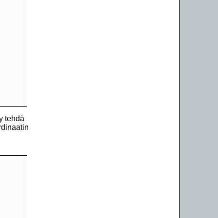
yy tehdä
rdinaatin