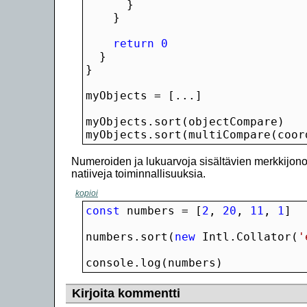
return
0
myObjects.sort(multiCompare(coor
Numeroiden ja lukuarvoja sisältävien merkkijonoj
natiiveja toiminnallisuuksia.
kopioi
const
 numbers = [
2
, 
20
, 
11
, 
1
numbers.sort(
new
 Intl.Collator(
'
console.log(numbers)
Kirjoita kommentti