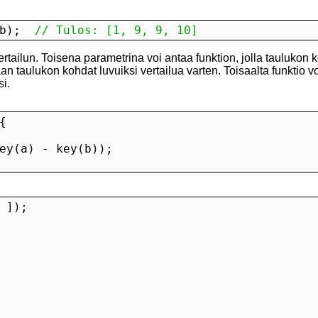
b);
  // Tulos: [1, 9, 9, 10]
rtailun. Toisena parametrina voi antaa funktion, jolla taulukon 
n taulukon kohdat luvuiksi vertailua varten. Toisaalta funktio v
si.
 ]);