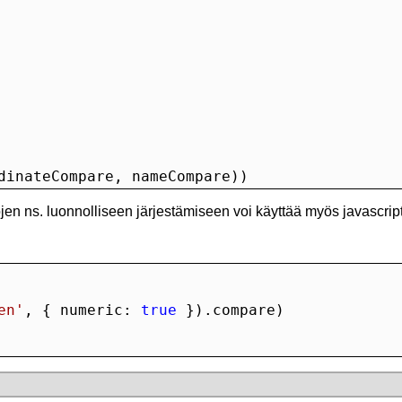
dinateCompare, nameCompare))
en ns. luonnolliseen järjestämiseen voi käyttää myös javascrip
en'
, { numeric: 
true