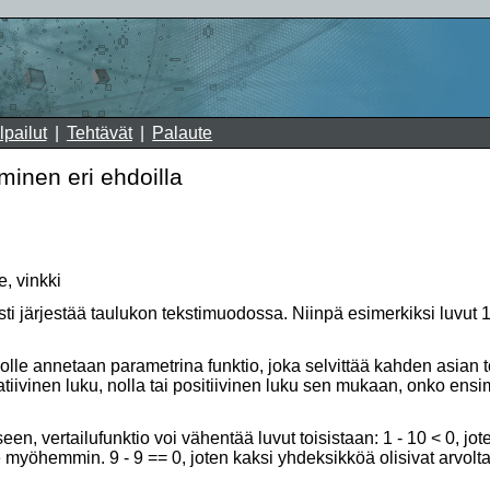
lpailut
Tehtävät
Palaute
minen eri ehdoilla
e, vinkki
ti järjestää taulukon tekstimuodossa. Niinpä esimerkiksi luvut 1,
tiolle annetaan parametrina funktio, joka selvittää kahden asian 
atiivinen luku, nolla tai positiivinen luku sen mukaan, onko en
en, vertailufunktio voi vähentää luvut toisistaan: 1 - 10 < 0, jot
e myöhemmin. 9 - 9 == 0, joten kaksi yhdeksikköä olisivat arvolt