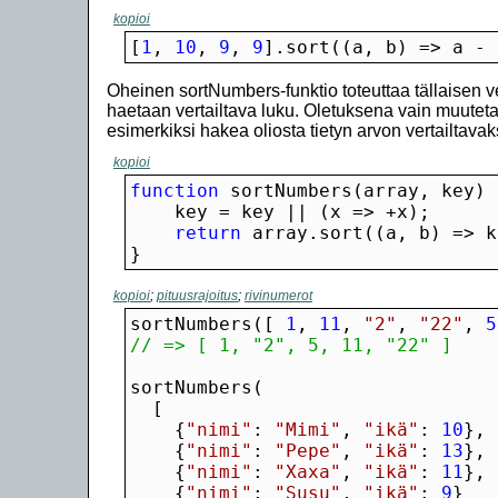
kopioi
[
1
, 
10
, 
9
, 
9
].sort((a, b) => a - 
Oheinen sortNumbers-funktio toteuttaa tällaisen ve
haetaan vertailtava luku. Oletuksena vain muutetaa
esimerkiksi hakea oliosta tietyn arvon vertailtavak
kopioi
function
return
}
kopioi
;
pituusrajoitus
;
rivinumerot
sortNumbers([ 
1
, 
11
, 
"2"
, 
"22"
, 
5
// => [ 1, "2", 5, 11, "22" ]
    {
"nimi"
: 
"Mimi"
, 
"ikä"
: 
10
    {
"nimi"
: 
"Pepe"
, 
"ikä"
: 
13
    {
"nimi"
: 
"Xaxa"
, 
"ikä"
: 
11
    {
"nimi"
: 
"Susu"
, 
"ikä"
: 
9