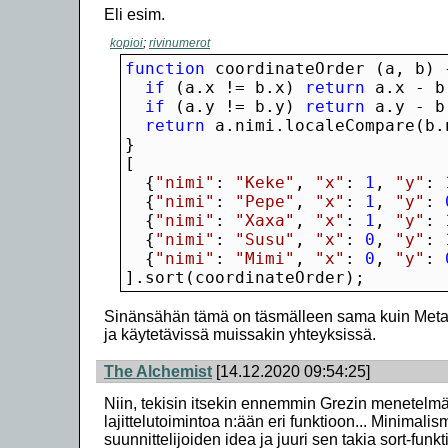
Eli esim.
kopioi
;
rivinumerot
function
if
 (a.x != b.x) 
return
if
 (a.y != b.y) 
return
return
  {
"nimi"
: 
"Keke"
, 
"x"
: 
1
, 
"y"
: 
  {
"nimi"
: 
"Pepe"
, 
"x"
: 
1
, 
"y"
: 
  {
"nimi"
: 
"Xaxa"
, 
"x"
: 
1
, 
"y"
: 
  {
"nimi"
: 
"Susu"
, 
"x"
: 
0
, 
"y"
: 
  {
"nimi"
: 
"Mimi"
, 
"x"
: 
0
, 
"y"
: 
].sort(coordinateOrder);
Sinänsähän tämä on täsmälleen sama kuin Metabo
ja käytetävissä muissakin yhteyksissä.
The Alchemist
[14.12.2020 09:54:25]
Niin, tekisin itsekin ennemmin Grezin menetelmäll
lajittelutoimintoa n:ään eri funktioon... Minimali
suunnittelijoiden idea ja juuri sen takia sort-funk