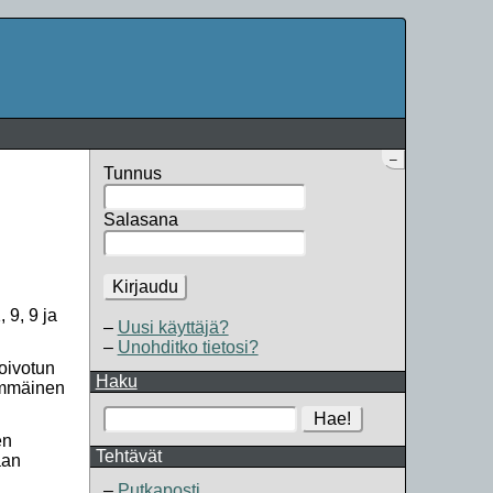
–
Tunnus
Salasana
Kirjaudu
 9, 9 ja
Uusi käyttäjä?
Unohditko tietosi?
toivotun
Haku
simmäinen
Hae!
en
Tehtävät
aan
Putkaposti