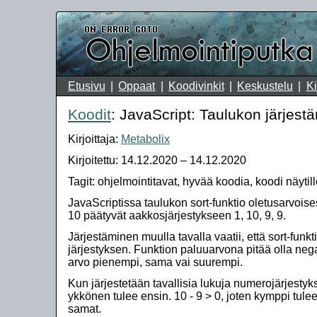
Etusivu
Oppaat
Koodivinkit
Keskustelu
Ki
Koodit
: JavaScript: Taulukon järjestä
Kirjoittaja:
Metabolix
Kirjoitettu: 14.12.2020 – 14.12.2020
Tagit: ohjelmointitavat, hyvää koodia, koodi näytill
JavaScriptissa taulukon sort-funktio oletusarvoises
10 päätyvät aakkosjärjestykseen 1, 10, 9, 9.
Järjestäminen muulla tavalla vaatii, että sort-funk
järjestyksen. Funktion paluuarvona pitää olla neg
arvo pienempi, sama vai suurempi.
Kun järjestetään tavallisia lukuja numerojärjestykse
ykkönen tulee ensin. 10 - 9 > 0, joten kymppi tule
samat.