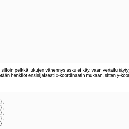
a silloin pelkkä lukujen vähennyslasku ei käy, vaan vertailu täyt
tään henkilöt ensisijaisesti x-koordinaatin mukaan, sitten y-koo