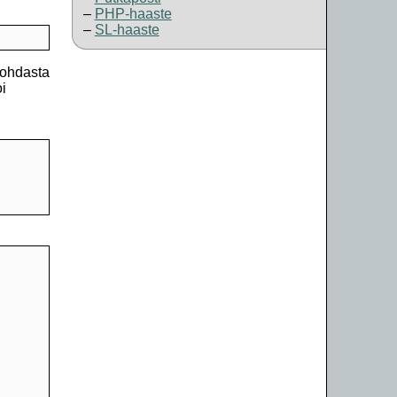
PHP-haaste
SL-haaste
kohdasta
oi