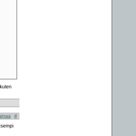
 kuten
ainaa
#
öisempi