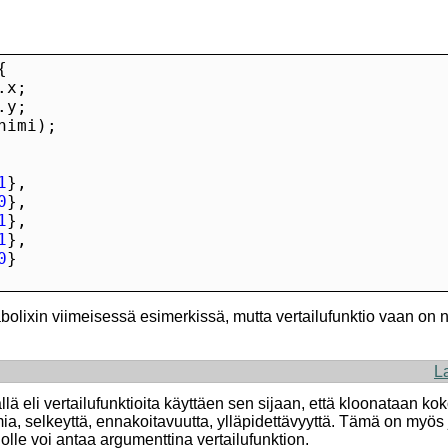
1
0
1
1
0
lixin viimeisessä esimerkissä, mutta vertailufunktio vaan on n
L
ä eli vertailufunktioita käyttäen sen sijaan, että kloonataan ko
smia, selkeyttä, ennakoitavuutta, ylläpidettävyyttä. Tämä on myös 
tiolle voi antaa argumenttina vertailufunktion.