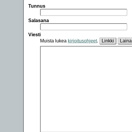
Tunnus
Salasana
Viesti
Muista lukea
kirjoitusohjeet
.
Linkki
Laina