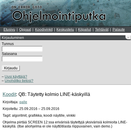
Etusivu
Oppaat
Koodivinkit
Keskustelu
Kilpailut
Tehtävät
Palaute
Kirjautuminen
–
Tunnus
Salasana
Kirjaudu
Uusi käyttäjä?
Unohditko tietosi?
Koodit
: QB: Täytetty kolmio LINE-käskyillä
Kirjoittaja:
qalle
Kirjoitettu: 25.09.2016 – 25.09.2016
Tagit: algoritmit, grafiikka, koodi näytille, vinkki
Ohjelma piirtää SCREEN 12:ssa erivärisiä täytettyjä yksivärisiä kolmioita LINE-
käskyllä. (Itse aliohjelma ei ole näyttötilasta riippuvainen, vain demo.)