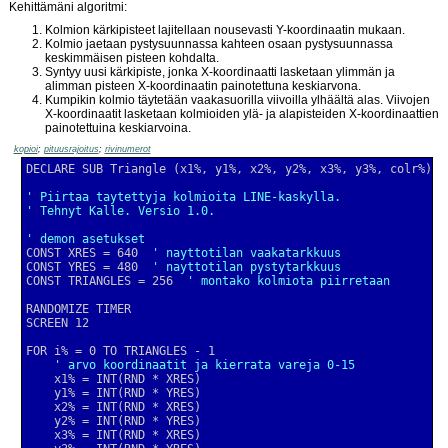
Kehittämäni algoritmi:
Kolmion kärkipisteet lajitellaan nousevasti Y-koordinaatin mukaan.
Kolmio jaetaan pystysuunnassa kahteen osaan pystysuunnassa
keskimmäisen pisteen kohdalta.
Syntyy uusi kärkipiste, jonka X-koordinaatti lasketaan ylimmän ja
alimman pisteen X-koordinaatin painotettuna keskiarvona.
Kumpikin kolmio täytetään vaakasuorilla viivoilla ylhäältä alas. Viivojen
X-koordinaatit lasketaan kolmioiden ylä- ja alapisteiden X-koordinaattien
painotettuina keskiarvoina.
kopioi
;
pituusrajoitus
;
rivinumerot
' Piirtaa taytettyja kolmioita LINE-kaskylla.
' Tehnyt Kalle. Versio 1.0.
' demon asetukset
CONST XRES = 640  
' nayttotilan vaakatarkkuus
CONST YRES = 480  
' nayttotilan pystytarkkuus
CONST TRIANGLES = 256  
' montako kolmiota piirretaan
' arvo koordinaatit ja kierrata vareja 0-15