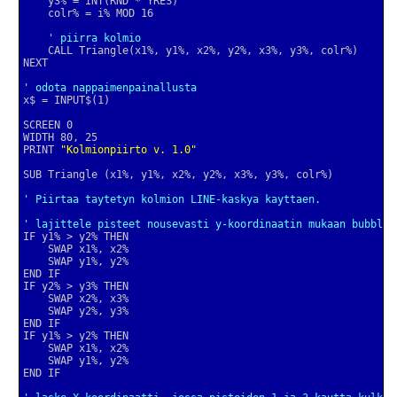
' piirra kolmio
' odota nappaimenpainallusta
PRINT 
"Kolmionpiirto v. 1.0"
' Piirtaa taytetyn kolmion LINE-kaskya kayttaen.
' lajittele pisteet nousevasti y-koordinaatin mukaan bubbles