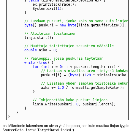
        } 
catch
            System.exit(
1
        }
        // Luodaan puskuri, jonka koko on sama kuin linjan
byte
[] puskuri = 
new
byte
[linja.getBufferSize()];
        // Aloitetaan toistaminen
        linja.start();
        // Muuttuja toistettujen sekuntien määrälle
double
 aika = 
0
;
        // Päälooppi, jossa puskuria täytetään
while
 (
true
for
 (
int
 i = 
0
; i < puskuri.length; i++) {
                // Haetaan siniaallon arvo tietyssä kohdassa
                puskuri[i] = (
byte
) (
128
 * siniaalto(aika, 
4
                // Lisätään yhden samplen toistoaika sekunte
                aika += 
1.0
            }
            // Tyhjennetään koko puskuri linjaan
            linja.write(puskuri, 
0
}
ps. Mikrofonin lukeminen on aivan yhtä helppoa, sen kuin muuttaa linjan tyypin
SourceDataLine
stä
TargetDataLine
ksi :)