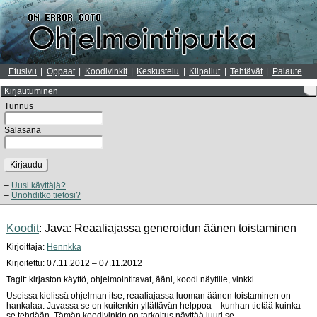
Etusivu
Oppaat
Koodivinkit
Keskustelu
Kilpailut
Tehtävät
Palaute
Kirjautuminen
–
Tunnus
Salasana
Kirjaudu
Uusi käyttäjä?
Unohditko tietosi?
Koodit
: Java: Reaaliajassa generoidun äänen toistaminen
Kirjoittaja:
Hennkka
Kirjoitettu: 07.11.2012 – 07.11.2012
Tagit: kirjaston käyttö, ohjelmointitavat, ääni, koodi näytille, vinkki
Useissa kielissä ohjelman itse, reaaliajassa luoman äänen toistaminen on
hankalaa. Javassa se on kuitenkin yllättävän helppoa – kunhan tietää kuinka
se tehdään. Tämän koodivinkin on tarkoitus näyttää juuri se.