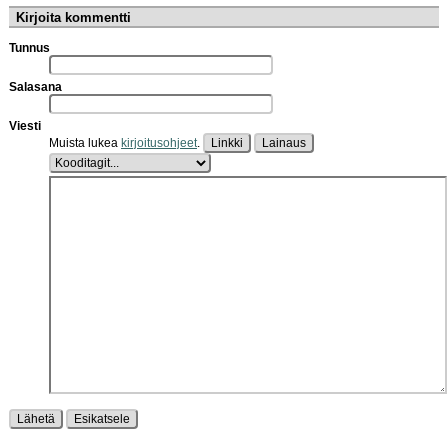
Kirjoita kommentti
Tunnus
Salasana
Viesti
Muista lukea
kirjoitusohjeet
.
Linkki
Lainaus
Lähetä
Esikatsele