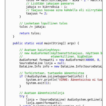
            tulos += Math.sin(taajuus * aika * 
2
 * Math.PI) 
            // Lisätään jakajaan panoarvo
            jakaja += kierroksia - i;
            // Taajuus kasvaa aina kahdella eli siirrytään o
            taajuus *= 
2
        }
        // Lasketaan lopullinen tulos
return
public
static
void
 main(String[] args) {
        //                 etumerkillinen, bigEndian
        AudioFormat formaatti = 
new
 AudioFormat(
48000
, 
8
, 
1
,
        SourceDataLine linja = 
null
        DataLine.Info info = 
new
 DataLine.Info(SourceDataLin
        // Tarkistetaan, tuetaanko äänentoistoa
if
            System.err.println(
"VIRHE: Äänentoistoa ei tuett
            System.exit(
1
        }
        // Avataan äänentoistolinja
try