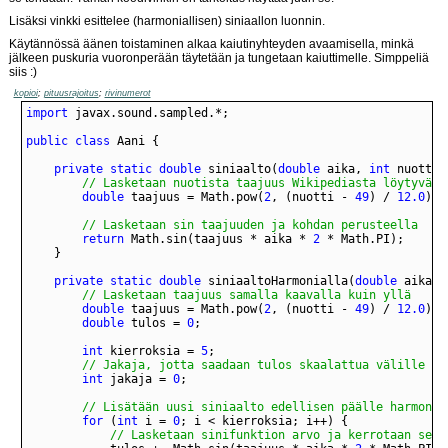
Lisäksi vinkki esittelee (harmoniallisen) siniaallon luonnin.
Käytännössä äänen toistaminen alkaa kaiutinyhteyden avaamisella, minkä
jälkeen puskuria vuoronperään täytetään ja tungetaan kaiuttimelle. Simppeliä
siis :)
kopioi
;
pituusrajoitus
;
rivinumerot
import
public
class
private
static
double
 siniaalto(
double
 aika, 
int
 nuotti)
        // Lasketaan nuotista taajuus Wikipediasta löytyväll
double
 taajuus = Math.pow(
2
, (nuotti - 
49
) / 
12.0
) *
        // Lasketaan sin taajuuden ja kohdan perusteella
return
 Math.sin(taajuus * aika * 
2
private
static
double
 siniaaltoHarmonialla(
double
 aika, 
        // Lasketaan taajuus samalla kaavalla kuin yllä
double
 taajuus = Math.pow(
2
, (nuotti - 
49
) / 
12.0
) *
double
 tulos = 
0
int
 kierroksia = 
5
;
        // Jakaja, jotta saadaan tulos skaalattua välille [-
int
 jakaja = 
0
;
        // Lisätään uusi siniaalto edellisen päälle harmonia
for
 (
int
 i = 
0
; i < kierroksia; i++) {
            // Lasketaan sinifunktion arvo ja kerrotaan se p