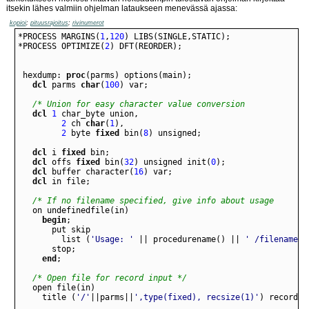
itsekin lähes valmiin ohjelman lataukseen menevässä ajassa:
kopioi
;
pituusrajoitus
;
rivinumerot
*
PROCESS
MARGINS
(
1
,
120
)
LIBS
(
SINGLE
,
STATIC
)
;
*
PROCESS
OPTIMIZE
(
2
)
DFT
(
REORDER
)
;
hexdump
:
proc
(
parms
)
options
(
main
)
;
dcl
parms
char
(
100
)
var
;
/* Union for easy character value conversion             
dcl
1
char
_
byte
union
,
2
ch
char
(
1
)
,
2
byte
fixed
bin
(
8
)
unsigned
;
dcl
i
fixed
bin
;
dcl
offs
fixed
bin
(
32
)
unsigned
init
(
0
)
;
dcl
buffer
character
(
16
)
var
;
dcl
in
file
;
/* If no filename specified, give info about usage       
on
undefinedfile
(
in
)
begin
;
put
skip
list (
'Usage: '
||
procedurename
()
||
' /filename'
)
stop
;
end
;
/* Open file for record input */
open
file
(
in
)
title
(
'/'
||
parms
||
',type(fixed), recsize(1)'
)
record
i