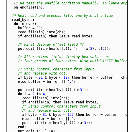
/* We test the endfile condition manually, so leave empty
on
endfile
(
in
)
;
/* Next read and process file, one byte at a time         
read
_
bytes
:
do
forever
;
buffer
=
''
;
read
file
(
in
)
into
(
ch
)
;
if
endfile
(
in
)
then
leave
read
_
bytes
;
/* First display offset field */
put
edit
(
trim
(
hex
(
offs
))
,
':'
)
(
a
(
8
)
,
a
(
2
))
;
/* After offset field, display hex values as           
/* four groups of four bytes. Also build ASCII buffer  
/* Strip control character from input                  
/* and replace with dot.                               
if
byte
>
31
&
byte
<
127
then
buffer
=
buffer
||
ch
;
else
buffer
=
buffer
||
'.'
;
put
edit
(
trim
(
hex
(
byte
)))
(
a
(
3
))
;
do
i
=
2
to
4
;
read
file
(
in
)
into
(
ch
)
;
if
endfile
(
in
)
then
leave
read
_
bytes
;
/* Strip control characters from input               
/* and replace with dot.                             
if
byte
>
31
&
byte
<
127
then
buffer
=
buffer
||
ch
;
else
buffer
=
buffer
||
'.'
;
put
edit
(
trim
(
hex
(
byte
)))
(
a
(
3
))
;
end
;
put
edit
(
' '
)
(
a
)
;