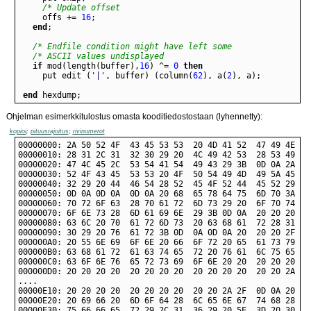
/* Update offset                                       
offs
+=
16
;
end
;
/* Endfile condition might have left some                
/* ASCII values undisplayed                              
if
mod
(
length
(
buffer
)
,
16
)
^
=
0
then
put
edit
(
'|'
,
buffer
)
(
column
(
62
)
,
a
(
2
)
,
a
)
;
end
hexdump
;
Ohjelman esimerkkitulostus omasta kooditiedostostaan (lyhennetty):
kopioi
;
pituusrajoitus
;
rivinumerot