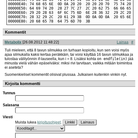
00000E80: 20 68 65 78  64 75 6D 70  3B                      
Kommentit
Metabolix
[26.08.2012 11:48:22]
Lainaa
#
Tuli mieleen, että 8 tavun silmukka on turhaan kopioitu, kun sen voisi myös
ajaa silmukalla kaksi kertaa peräkkäin, tai voisi käyttää 16 tavun silmukkaa ja
tulostaa välilyönnin if-lauseella, kun i = 8. Lisäksi kohta
on endfile(in)
jää
minusta vielä vähän epäselväksi: miksi rivi tarvitaan, vaikka mitään toimintoa
ei aseteta?
Suomenkieliset kommentit olisivat plussaa. Julkaisen kuitenkin vinkin nyt.
Kirjoita kommentti
Tunnus
Salasana
Viesti
Muista lukea
kirjoitusohjeet
.
Linkki
Lainaus