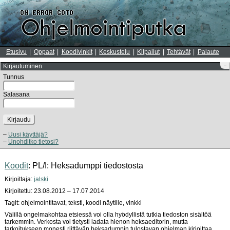
Etusivu
Oppaat
Koodivinkit
Keskustelu
Kilpailut
Tehtävät
Palaute
Kirjautuminen
–
Tunnus
Salasana
Kirjaudu
Uusi käyttäjä?
Unohditko tietosi?
Koodit
: PL/I: Heksadumppi tiedostosta
Kirjoittaja:
jalski
Kirjoitettu: 23.08.2012 – 17.07.2014
Tagit: ohjelmointitavat, teksti, koodi näytille, vinkki
Välillä ongelmakohtaa etsiessä voi olla hyödyllistä tutkia tiedoston sisältöä
tarkemmin. Verkosta voi tietysti ladata hienon heksaeditorin, mutta
tarkoitukseen monesti riittävän heksadumpin tulostavan ohjelman kirjoittaa