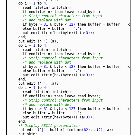
do
i
=
1
to
4
;
read
file
(
in
)
into
(
ch
)
;
if
endfile
(
in
)
then
leave
read
_
bytes
;
/* Strip control characters from input               
/* and replace with dot.                             
if
byte
>
31
&
byte
<
127
then
buffer
=
buffer
||
ch
;
else
buffer
=
buffer
||
'.'
;
put
edit
(
trim
(
hex
(
byte
)))
(
a
(
3
))
;
end
;
put
edit
(
' '
)
(
a
)
;
do
i
=
1
to
4
;
read
file
(
in
)
into
(
ch
)
;
if
endfile
(
in
)
then
leave
read
_
bytes
;
/* Strip control characters from input               
/* and replace with dot.                             
if
byte
>
31
&
byte
<
127
then
buffer
=
buffer
||
ch
;
else
buffer
=
buffer
||
'.'
;
put
edit
(
trim
(
hex
(
byte
)))
(
a
(
3
))
;
end
;
put
edit
(
' '
)
(
a
)
;
do
i
=
1
to
4
;
read
file
(
in
)
into
(
ch
)
;
if
endfile
(
in
)
then
leave
read
_
bytes
;
/* Strip control characters from input               
/* and replace with dot.                             
if
byte
>
31
&
byte
<
127
then
buffer
=
buffer
||
ch
;
else
buffer
=
buffer
||
'.'
;
put
edit
(
trim
(
hex
(
byte
)))
(
a
(
3
))
;
end
;
/* Display ASCII presentation                          
put
edit
(
'|'
,
buffer
)
(
column
(
62
)
,
a
(
2
)
,
a
)
;
put
skip
;