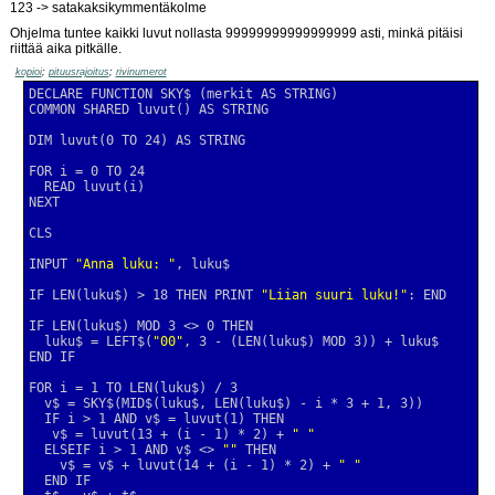
123 -> satakaksikymmentäkolme
Ohjelma tuntee kaikki luvut nollasta 99999999999999999 asti, minkä pitäisi
riittää aika pitkälle.
kopioi
;
pituusrajoitus
;
rivinumerot
INPUT 
"Anna luku: "
IF LEN(luku$) > 18 THEN PRINT 
"Liian suuri luku!"
  luku$ = LEFT$(
"00"
   v$ = luvut(13 + (i - 1) * 2) + 
" "
  ELSEIF i > 1 AND v$ <> 
""
    v$ = v$ + luvut(14 + (i - 1) * 2) + 
" "