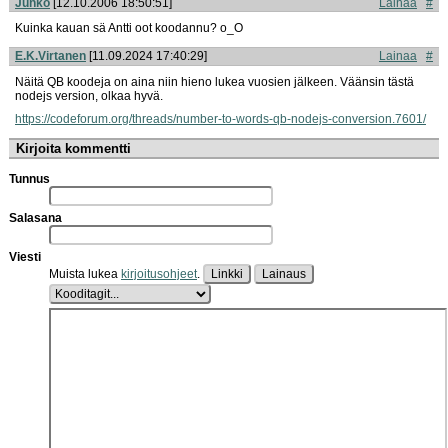
Juhko
[12.10.2006 18:50:51]
Lainaa
#
Kuinka kauan sä Antti oot koodannu? o_O
E.K.Virtanen
[11.09.2024 17:40:29]
Lainaa
#
Näitä QB koodeja on aina niin hieno lukea vuosien jälkeen. Väänsin tästä
nodejs version, olkaa hyvä.
https://codeforum.org/threads/number-to-words-qb-nodejs-conversion.7601/
Kirjoita kommentti
Tunnus
Salasana
Viesti
Muista lukea
kirjoitusohjeet
.
Linkki
Lainaus