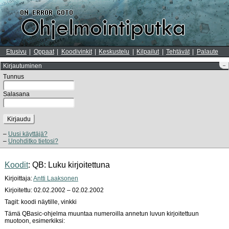
Etusivu
Oppaat
Koodivinkit
Keskustelu
Kilpailut
Tehtävät
Palaute
Kirjautuminen
–
Tunnus
Salasana
Kirjaudu
Uusi käyttäjä?
Unohditko tietosi?
Koodit
: QB: Luku kirjoitettuna
Kirjoittaja:
Antti Laaksonen
Kirjoitettu: 02.02.2002 – 02.02.2002
Tagit: koodi näytille, vinkki
Tämä QBasic-ohjelma muuntaa numeroilla annetun luvun kirjoitettuun
muotoon, esimerkiksi: