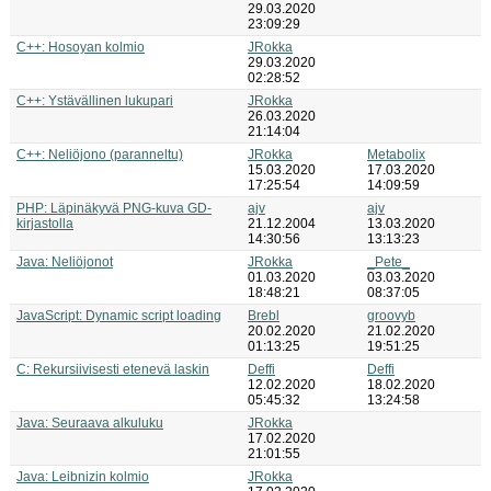
29.03.2020
23:09:29
C++: Hosoyan kolmio
JRokka
29.03.2020
02:28:52
C++: Ystävällinen lukupari
JRokka
26.03.2020
21:14:04
C++: Neliöjono (paranneltu)
JRokka
Metabolix
15.03.2020
17.03.2020
17:25:54
14:09:59
PHP: Läpinäkyvä PNG-kuva GD-
ajv
ajv
kirjastolla
21.12.2004
13.03.2020
14:30:56
13:13:23
Java: Neliöjonot
JRokka
_Pete_
01.03.2020
03.03.2020
18:48:21
08:37:05
JavaScript: Dynamic script loading
Brebl
groovyb
20.02.2020
21.02.2020
01:13:25
19:51:25
C: Rekursiivisesti etenevä laskin
Deffi
Deffi
12.02.2020
18.02.2020
05:45:32
13:24:58
Java: Seuraava alkuluku
JRokka
17.02.2020
21:01:55
Java: Leibnizin kolmio
JRokka