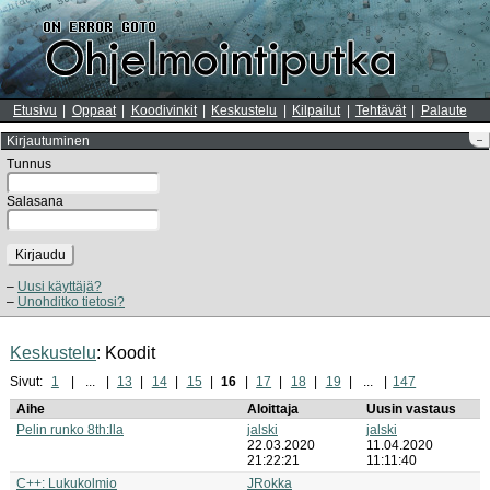
Etusivu
Oppaat
Koodivinkit
Keskustelu
Kilpailut
Tehtävät
Palaute
Kirjautuminen
–
Tunnus
Salasana
Kirjaudu
Uusi käyttäjä?
Unohditko tietosi?
Keskustelu
: Koodit
Sivut:
1
...
13
14
15
16
17
18
19
...
147
Aihe
Aloittaja
Uusin vastaus
Pelin runko 8th:lla
jalski
jalski
22.03.2020
11.04.2020
21:22:21
11:11:40
C++: Lukukolmio
JRokka