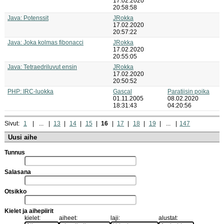
17.02.2020
20:58:58
Java: Potenssit
JRokka
17.02.2020
20:57:22
Java: Joka kolmas fibonacci
JRokka
17.02.2020
20:55:05
Java: Tetraedriluvut ensin
JRokka
17.02.2020
20:50:52
PHP: IRC-luokka
Gascal
Paratiisin poika
01.11.2005
08.02.2020
18:31:43
04:20:56
Sivut:
1
...
13
14
15
16
17
18
19
...
147
Uusi aihe
Tunnus
Salasana
Otsikko
Kielet ja aihepiirit
kielet:
aiheet:
laji:
alustat: