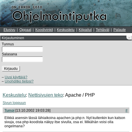
Etusivu
Oppaat
Koodivinkit
Keskustelu
Kilpailut
Tehtävät
Palaute
Kirjautuminen
–
Tunnus
Salasana
Kirjaudu
Uusi käyttäjä?
Unohditko tietosi?
Keskustelu
:
Nettisivujen teko
: Apache / PHP
Sivun loppuun
Tumpi
[13.10.2002 19:03:28]
#
Elikkä asensin tässä lähiaikoina apachen ja php:n. Nyt kuitenkin kun katson
sivuja, osa php-koodista näkyy itse sivulla, osa ei. Mikähän voisi olla
ongelmana?