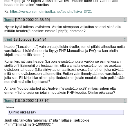
nuo <?php ja ?> tagien välissä olevat rivit. Muuten tulee tuo "Cannot add
header information" varoitus.
Ks.
https://www.ohjelmointiputka.net/faq.php?sivu=3
#21
Tumpi
[17.10.2002 21:38:59]
#
Nyt se kyllä tallensi evästeen. Voisko aiempaan vaikuttaa se ettei siinä ollu
mitään header("Location: evaste2.php"); -hommaa?
trinit
[18.10.2002 10:24:34]
#
header("Location: ...") vain ohjaa jollekin sivulle, sen ei pitäisi aiheuttaa noita
varoituksia. Lisäinfoa tuosta löytyy PHP Manualista ja FAQ:sta kun ehdin
kirjoittamaan siitä sinne ;)
Kuitenkin, jätit siis header():n pois evaste1.php:sta vaikka se esimerkissäni
siellä oli? Esimerkit piti testata niin, että ajamalla evaste1.php:n se asettaa
evästeen ja header():lla siirtyy automaattisesti evaste2.php:hen joka näyttää
mitä sinne evästeeseen tallennettiin. Eniten vain ihmetyttää nuo varoitukset
joita sait. Eli kirjoititko niihin .php tiedostoihin jotain muutakin kuin pelkästään
nuo rivit mitä olin kirjoittanut?
Ainakin "(output started at c:\palvelin\evaste1.php:3)" viittaisi siihen että
ennen <?php tagia on jotain muutakuin PHP-koodia. Olinko oikeassa?
Tumpi
[18.10.2002 11:38:16]
#
lainaus:
Olinko oikeassa?
Juuh olit, tarkoitin "aiemmalla" sitä "Tälläsel: setcookie
("nimi",$nimi,time()+1000000);".