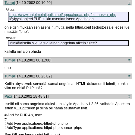
Tumpi
[14.10.2002 00:10:40]
#
lainaus:
https://www.ohjelmointiputka.net/oppaat/opas.
php?tunnus=a_php
löytyypi ohjeet PHP-tulkin asentamiseen Apache:en.
ohjeitten mukaan sen asensin, mutta siellä httpd.conf tiedostossa ei edes lue
missään "php".
lainaus:
Minkälaisella sivulla tuollainen ongelma oikein tulee?
kaikilla millä on php:tä
Tumpi
[14.10.2002 00:11:08]
#
oho
Tumpi
[14.10.2002 00:23:02]
#
Koitin abyss web serveriä, samat ongelmat. HTML dokumentit toimii jotenka
vika on ehkä PHP:ssä?
Pazi
[14.10.2002 18:48:31]
#
Itsellä oli sama ongelma aluksi kun käytin Apache v1.3.26, vaihdoin Apachen
sitten v1.3.22:seen ja siinä oli nämä seuraavat rivit.
# And for PHP 4.x, use:
#
#AddType application/x-httpd-php .php
#AddType application/x-httpd-php-source .phps
Sen jälkeen loppu sujui leikiten =)