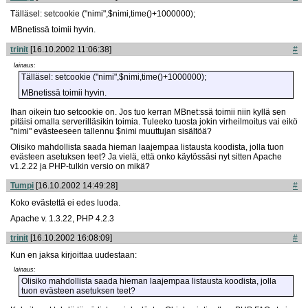
Tälläsel: setcookie ("nimi",$nimi,time()+1000000);
MBnetissä toimii hyvin.
trinit
[16.10.2002 11:06:38]
#
lainaus:
Tälläsel: setcookie ("nimi",$nimi,time()+1000000);
MBnetissä toimii hyvin.
Ihan oikein tuo setcookie on. Jos tuo kerran MBnet:ssä toimii niin kyllä sen
pitäisi omalla serverilläsikin toimia. Tuleeko tuosta jokin virheilmoitus vai eikö
"nimi" evästeeseen tallennu $nimi muuttujan sisältöä?
Olisiko mahdollista saada hieman laajempaa listausta koodista, jolla tuon
evästeen asetuksen teet? Ja vielä, että onko käytössäsi nyt sitten Apache
v1.2.22 ja PHP-tulkin versio on mikä?
Tumpi
[16.10.2002 14:49:28]
#
Koko evästettä ei edes luoda.
Apache v. 1.3.22, PHP 4.2.3
trinit
[16.10.2002 16:08:09]
#
Kun en jaksa kirjoittaa uudestaan:
lainaus:
Olisiko mahdollista saada hieman laajempaa listausta koodista, jolla
tuon evästeen asetuksen teet?