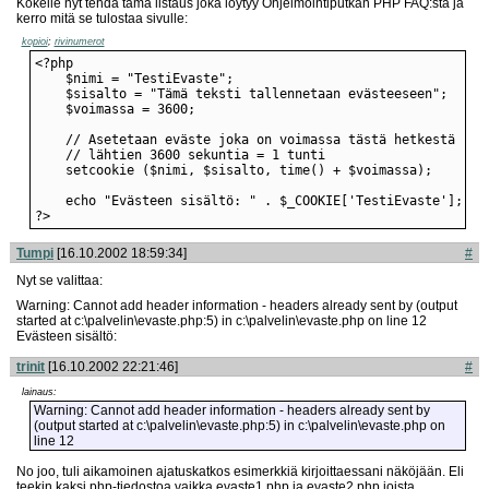
Kokeile nyt tehdä tämä listaus joka löytyy Ohjelmointiputkan PHP FAQ:sta ja
kerro mitä se tulostaa sivulle:
kopioi
;
rivinumerot
?>
Tumpi
[16.10.2002 18:59:34]
#
Nyt se valittaa:
Warning: Cannot add header information - headers already sent by (output
started at c:\palvelin\evaste.php:5) in c:\palvelin\evaste.php on line 12
Evästeen sisältö:
trinit
[16.10.2002 22:21:46]
#
lainaus:
Warning: Cannot add header information - headers already sent by
(output started at c:\palvelin\evaste.php:5) in c:\palvelin\evaste.php on
line 12
No joo, tuli aikamoinen ajatuskatkos esimerkkiä kirjoittaessani näköjään. Eli
teekin kaksi php-tiedostoa vaikka evaste1.php ja evaste2.php joista