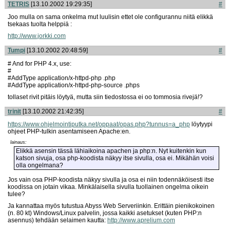
TETRIS
[13.10.2002 19:29:35]
#
Joo mulla on sama onkelma mut luulisin ettet ole configurannu niitä elikkä
tsekaas tuolta helppiä :
http://www.jorkki.com
Tumpi
[13.10.2002 20:48:59]
#
# And for PHP 4.x, use:
#
#AddType application/x-httpd-php .php
#AddType application/x-httpd-php-source .phps
tollaset rivit pitäis löytyä, mutta siin tiedostossa ei oo tommosia rivejä!?
trinit
[13.10.2002 21:42:35]
#
https://www.ohjelmointiputka.net/oppaat/opas.
php?tunnus=a_php
löytyypi
ohjeet PHP-tulkin asentamiseen Apache:en.
lainaus:
Elikkä asensin tässä lähiaikoina apachen ja php:n. Nyt kuitenkin kun
katson sivuja, osa php-koodista näkyy itse sivulla, osa ei. Mikähän voisi
olla ongelmana?
Jos vain osa PHP-koodista näkyy sivulla ja osa ei niin todennäköisesti itse
koodissa on jotain vikaa. Minkälaisella sivulla tuollainen ongelma oikein
tulee?
Ja kannattaa myös tutustua Abyss Web Serveriinkin. Erittäin pienikokoinen
(n. 80 kt) Windows/Linux palvelin, jossa kaikki asetukset (kuten PHP:n
asennus) tehdään selaimen kautta:
http://www.aprelium.com