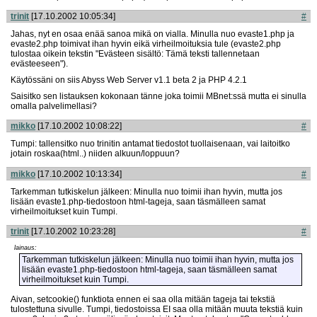
trinit
[17.10.2002 10:05:34]
#
Jahas, nyt en osaa enää sanoa mikä on vialla. Minulla nuo evaste1.php ja
evaste2.php toimivat ihan hyvin eikä virheilmoituksia tule (evaste2.php
tulostaa oikein tekstin "Evästeen sisältö: Tämä teksti tallennetaan
evästeeseen").
Käytössäni on siis Abyss Web Server v1.1 beta 2 ja PHP 4.2.1
Saisitko sen listauksen kokonaan tänne joka toimii MBnet:ssä mutta ei sinulla
omalla palvelimellasi?
mikko
[17.10.2002 10:08:22]
#
Tumpi: tallensitko nuo trinitin antamat tiedostot tuollaisenaan, vai laitoitko
jotain roskaa(html..) niiden alkuun/loppuun?
mikko
[17.10.2002 10:13:34]
#
Tarkemman tutkiskelun jälkeen: Minulla nuo toimii ihan hyvin, mutta jos
lisään evaste1.php-tiedostoon html-tageja, saan täsmälleen samat
virheilmoitukset kuin Tumpi.
trinit
[17.10.2002 10:23:28]
#
lainaus:
Tarkemman tutkiskelun jälkeen: Minulla nuo toimii ihan hyvin, mutta jos
lisään evaste1.php-tiedostoon html-tageja, saan täsmälleen samat
virheilmoitukset kuin Tumpi.
Aivan, setcookie() funktiota ennen ei saa olla mitään tageja tai tekstiä
tulostettuna sivulle. Tumpi, tiedostoissa EI saa olla mitään muuta tekstiä kuin