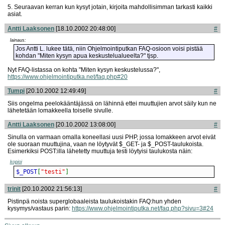
5. Seuraavan kerran kun kysyt jotain, kirjoita mahdollisimman tarkasti kaikki
asiat.
Antti Laaksonen
[18.10.2002 20:48:00]
#
lainaus:
Jos Antti L. lukee tätä, niin Ohjelmointiputkan FAQ-osioon voisi pistää
kohdan "Miten kysyn apua keskustelualueelta?" tjsp.
Nyt FAQ-listassa on kohta "Miten kysyn keskustelussa?",
https://www.ohjelmointiputka.net/faq.php#20
Tumpi
[20.10.2002 12:49:49]
#
Siis ongelma peelokääntäjässä on lähinnä ettei muuttujien arvot säily kun ne
lähetetään lomakkeella toiselle sivulle.
Antti Laaksonen
[20.10.2002 13:08:00]
#
Sinulla on varmaan omalla koneellasi uusi PHP, jossa lomakkeen arvot eivät
ole suoraan muuttujina, vaan ne löytyvät $_GET- ja $_POST-taulukoista.
Esimerkiksi POST:illa lähetetty muuttuja testi löytyisi taulukosta näin:
kopioi
$_POST
[
"testi"
]
trinit
[20.10.2002 21:56:13]
#
Pistinpä noista superglobaaleista taulukoistakin FAQ:hun yhden
kysymys/vastaus parin:
https://www.ohjelmointiputka.net/faq.php?sivu=3
#24