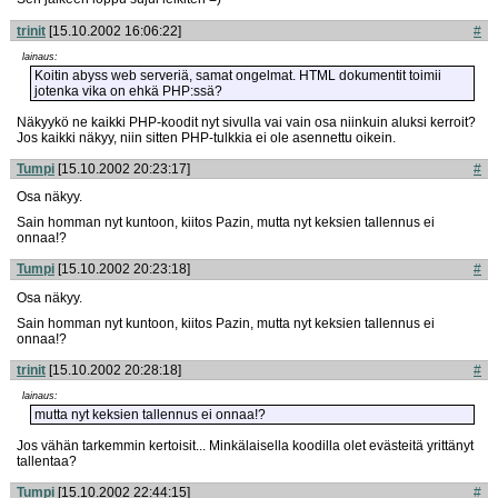
trinit
[15.10.2002 16:06:22]
#
lainaus:
Koitin abyss web serveriä, samat ongelmat. HTML dokumentit toimii
jotenka vika on ehkä PHP:ssä?
Näkyykö ne kaikki PHP-koodit nyt sivulla vai vain osa niinkuin aluksi kerroit?
Jos kaikki näkyy, niin sitten PHP-tulkkia ei ole asennettu oikein.
Tumpi
[15.10.2002 20:23:17]
#
Osa näkyy.
Sain homman nyt kuntoon, kiitos Pazin, mutta nyt keksien tallennus ei
onnaa!?
Tumpi
[15.10.2002 20:23:18]
#
Osa näkyy.
Sain homman nyt kuntoon, kiitos Pazin, mutta nyt keksien tallennus ei
onnaa!?
trinit
[15.10.2002 20:28:18]
#
lainaus:
mutta nyt keksien tallennus ei onnaa!?
Jos vähän tarkemmin kertoisit... Minkälaisella koodilla olet evästeitä yrittänyt
tallentaa?
Tumpi
[15.10.2002 22:44:15]
#