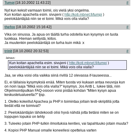
Tumpi
[18.10.2002 11:43:22]
#
Nyt kun keksit varmaan toimii, ois vielä yksi ongelma.
Kun koitan apachella esim. sivujeni (
http://koti.mbnet.fi/tumpi
)
peelokääntäjää niin se ei toimi. Mikä vois olla vialla?
thefox
[18.10.2002 15:16:42]
#
Vika on sinussa. Ja apua on täältä turha odotella kun kysymys on tuota
luokkaa. Hieman selitystä, kiitos.
Ja muutenkin peelokääntäjä on turha kuin mikä :x
trinit
[18.10.2002 20:32:53]
#
lainaus:
Kun koitan apachella esim. sivujeni (
http://koti.mbnet.fi/tumpi
)
peelokääntäjää niin se ei toimi. Mikä vois olla vialla?
Jaa, se vika voisi olla vaikka siinä rivillä 12 olevassa if-lauseessa...
Ei, ei tällaisia kysymyksiä enää. Miten tuosta voi kukaan antaa neuvoja kun
on noin laaja "Mikä vois olla vialla?" kysymys. Jos Antti L. lukee tätä, niin
Ohjelmointiputkan FAQ-osioon voisi pistää kohdan "Miten kysyn apua
keskustelualueelta?" tjsp.
1. Oletko kokeillut Apachea ja PHP:n toimintaa jollain testi-skriptillä jotta
tiedät että ne toimivat?
2. Peelokääntäjän lähdekoodi olisi hyvä nähdä jotta tietäisi miten se on
loppujen lopuksi on tehty
3. Tuleeko jotain PHP-tulkin ilmoituksia kenties, vai tapahtuuko jotain muuta?
4. Kopioi PHP Manual omalle koneellesi opettelua varten