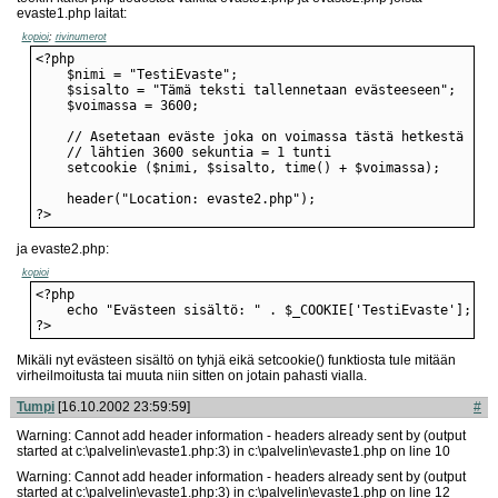
evaste1.php laitat:
kopioi
;
rivinumerot
?>
ja evaste2.php:
kopioi
?>
Mikäli nyt evästeen sisältö on tyhjä eikä setcookie() funktiosta tule mitään
virheilmoitusta tai muuta niin sitten on jotain pahasti vialla.
Tumpi
[16.10.2002 23:59:59]
#
Warning: Cannot add header information - headers already sent by (output
started at c:\palvelin\evaste1.php:3) in c:\palvelin\evaste1.php on line 10
Warning: Cannot add header information - headers already sent by (output
started at c:\palvelin\evaste1.php:3) in c:\palvelin\evaste1.php on line 12