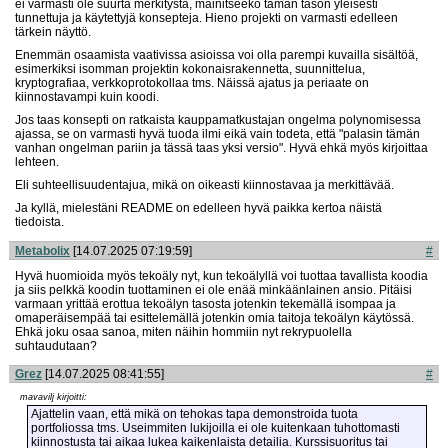
ei varmasti ole suurta merkitystä, mainitseeko tämän tason yleisesti
tunnettuja ja käytettyjä konsepteja. Hieno projekti on varmasti edelleen
tärkein näyttö.
Enemmän osaamista vaativissa asioissa voi olla parempi kuvailla sisältöä,
esimerkiksi isomman projektin kokonaisrakennetta, suunnittelua,
kryptografiaa, verkkoprotokollaa tms. Näissä ajatus ja periaate on
kiinnostavampi kuin koodi.
Jos taas konsepti on ratkaista kauppamatkustajan ongelma polynomisessa
ajassa, se on varmasti hyvä tuoda ilmi eikä vain todeta, että "palasin tämän
vanhan ongelman pariin ja tässä taas yksi versio". Hyvä ehkä myös kirjoittaa
lehteen.
Eli suhteellisuudentajua, mikä on oikeasti kiinnostavaa ja merkittävää.
Ja kyllä, mielestäni README on edelleen hyvä paikka kertoa näistä
tiedoista.
Metabolix
[14.07.2025 07:19:59]
#
Hyvä huomioida myös tekoäly nyt, kun tekoälyllä voi tuottaa tavallista koodia
ja siis pelkkä koodin tuottaminen ei ole enää minkäänlainen ansio. Pitäisi
varmaan yrittää erottua tekoälyn tasosta jotenkin tekemällä isompaa ja
omaperäisempää tai esittelemällä jotenkin omia taitoja tekoälyn käytössä.
Ehkä joku osaa sanoa, miten näihin hommiin nyt rekrypuolella
suhtaudutaan?
Grez
[14.07.2025 08:41:55]
#
mavavilj kirjoitti:
Ajattelin vaan, että mikä on tehokas tapa demonstroida tuota
portfoliossa tms. Useimmiten lukijoilla ei ole kuitenkaan tuhottomasti
kiinnostusta tai aikaa lukea kaikenlaista detailia. Kurssisuoritus tai