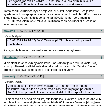
Sen sijaan, jos tekisin vaikka 60 tunnissa Java-projektin, niin voisin
ainakin selittää, että mitä konsepteja sovelsin onnistuneesti.
Tämä sopii GitHubissa hyvin projektin README-tiedostoon. Jos jostain
syystä näitä konsepteja olisi niin paljon, että niiden kuvailu README:ssa vie
liikaa tilaa tärkeämmältä tiedolta (kuten käyttöohjeilta), voisi mainita
README:ssa jotain tärkeimpiä ja linkittää toiseen dokumenttiin, jossa on
lisää yksityiskohtia.
mavavilj
[13.07.2025 17:00:24]
#
Metabolix kirjoitti:
(13.07.2025 16:24:45): ”– –” Tämä sopii GitHubissa hyvin projektin
README...
Kyllä, mutta tämä on vain mekaaninen vastaus kysymykseen.
Metabolix
[13.07.2025 19:12:19]
#
Mielestäni se on täysin hyvä vastaus. Jos kaipaat jotain muuta vastausta,
sinun pitää ensin selittää asiasi todella paljon paremmin. Selvästi Java-
projektia koskeva esimerkkisi ei ollut tarpeeksi kuvaava.
mavavilj
[13.07.2025 23:56:11]
#
Metabolix kirjoitti:
Mielestäni se on täysin hyvä vastaus. Jos kaipaat jotain muuta
vastausta, sinun pitää ensin selittää asiasi todella paljon paremmin.
Selvästi Java-projektia koskeva esimerkkisi ei ollut tarpeeksi kuvaava.
Esimerkissä on tietysti oleellista, että teoriassa Java:sta ei voi tietää alle 266
tunnissa tms., mutta käytännössä voi tehdä 60 tunnissa Java-projektin, joka
käyttää kehittyneitä konsepteja. Teoria ei kuitenkaan ole käytäntö, ja projekti