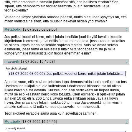
sitä, että demonstroin samalla järkevästi sitä, että hallitsen teorian? Sen
sijaan, että demonstroisin teoriaosaamista jollain sertifikaateilla ja
teoriakokeilla?
Voihan ne tietysti yhdistää omassa päässä, mutta oleellinen kysymys on, että
miten yhdistää ne siten, että muutkin näkevät niiden yhdistyvän?
Metabolix
[13.07.2025 08:09:05]
#
Jos pelkkä koodi ei kerro, miksi jotain tehdään juuri tietyllä tavalla, koodiin
kirjoitetaan kommentteja tai erillistä dokumentaatiota, jossa koodin tarkoitus
tai siihen liittyvä teoria selitetään sopivan tarkasti. Voisitko antaa selvän
esimerkin, jossa tämä ei mielestäsi riitä? Mitä teoriaosaamista ja mille
kohderyhmälle haluaisit tällöin tuoda enemmän esiin?
mavavilj
[13.07.2025 15:45:53]
#
Metabolix kirjoitti:
(13.07.2025 08:09:05): Jos pelkkä koodi ei kerro, miksi jotain tehdään...
Ajattelin vaan, että mikä on tehokas tapa demonstroida tuota portfoliossa tms.
Useimmiten lukijoilla ei ole kuitenkaan tuhottomasti kiinnostusta tai aikaa
lukea kaikenlaista detailia. Kurssisuoritus tai sertifikaatti on nopea lukea,
mutta se ei oikeastaan kerro koko totuutta. Olen esimerkiksi opiskellut jotain
ainakin 10 op eli n. 266 tuntia Java:a enkä siltikään osaa Java:aa kovin
hyvin. Sen sijaan, jos tekisin vaikka 60 tunnissa Java-projektin, niin voisin
ainakin selittää, että mitä konsepteja sovelsin onnistuneesti.
Teoriakokeet eivät ole sama asia kuin sovellusosaaminen.
Metabolix
[13.07.2025 16:24:45]
#
mavavilj kirjoitti: