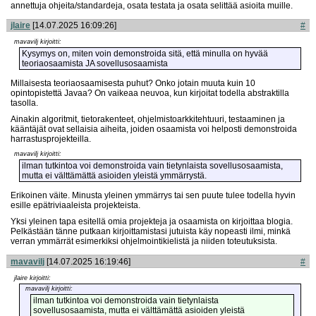
annettuja ohjeita/standardeja, osata testata ja osata selittää asioita muille.
jlaire
[14.07.2025 16:09:26]
#
mavavilj kirjoitti:
Kysymys on, miten voin demonstroida sitä, että minulla on hyvää
teoriaosaamista JA sovellusosaamista
Millaisesta teoriaosaamisesta puhut? Onko jotain muuta kuin 10
opintopistettä Javaa? On vaikeaa neuvoa, kun kirjoitat todella abstraktilla
tasolla.
Ainakin algoritmit, tietorakenteet, ohjelmistoarkkitehtuuri, testaaminen ja
kääntäjät ovat sellaisia aiheita, joiden osaamista voi helposti demonstroida
harrastusprojekteilla.
mavavilj kirjoitti:
ilman tutkintoa voi demonstroida vain tietynlaista sovellusosaamista,
mutta ei välttämättä asioiden yleistä ymmärrystä.
Erikoinen väite. Minusta yleinen ymmärrys tai sen puute tulee todella hyvin
esille epätriviaaleista projekteista.
Yksi yleinen tapa esitellä omia projekteja ja osaamista on kirjoittaa blogia.
Pelkästään tänne putkaan kirjoittamistasi jutuista käy nopeasti ilmi, minkä
verran ymmärrät esimerkiksi ohjelmointikielistä ja niiden toteutuksista.
mavavilj
[14.07.2025 16:19:46]
#
jlaire kirjoitti:
mavavilj kirjoitti:
ilman tutkintoa voi demonstroida vain tietynlaista
sovellusosaamista, mutta ei välttämättä asioiden yleistä