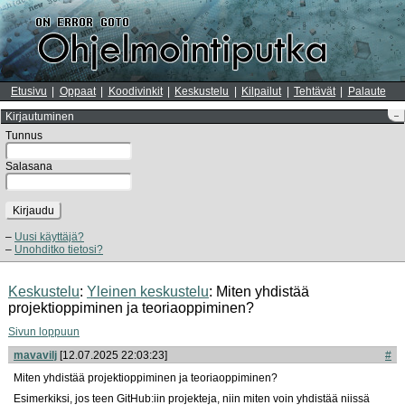
Etusivu
Oppaat
Koodivinkit
Keskustelu
Kilpailut
Tehtävät
Palaute
Kirjautuminen
–
Tunnus
Salasana
Kirjaudu
Uusi käyttäjä?
Unohditko tietosi?
Keskustelu
:
Yleinen keskustelu
: Miten yhdistää
projektioppiminen ja teoriaoppiminen?
Sivun loppuun
mavavilj
[12.07.2025 22:03:23]
#
Miten yhdistää projektioppiminen ja teoriaoppiminen?
Esimerkiksi, jos teen GitHub:iin projekteja, niin miten voin yhdistää niissä