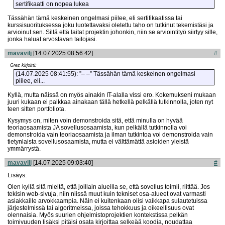
sertifikaatti on nopea lukea
Tässähän tämä keskeinen ongelmasi piilee, eli sertifikaatissa tai
kurssisuorituksessa joku luotettavaksi oletettu taho on tutkinut tekemistäsi ja
arvioinut sen. Sillä että laitat projektin johonkin, niin se arviointityö siirtyy sille,
jonka haluat arvostavan taitojasi.
mavavilj
[14.07.2025 08:56:42]
#
Grez kirjoitti:
(14.07.2025 08:41:55): ”– –” Tässähän tämä keskeinen ongelmasi
piilee, eli...
Kyllä, mutta näissä on myös ainakin IT-alalla vissi ero. Kokemukseni mukaan
juuri kukaan ei palkkaa ainakaan tällä hetkellä pelkällä tutkinnolla, joten nyt
teen sitten portfoliota.
Kysymys on, miten voin demonstroida sitä, että minulla on hyvää
teoriaosaamista JA sovellusosaamista, kun pelkällä tutkinnolla voi
demonstroida vain teoriaosaamista ja ilman tutkintoa voi demonstroida vain
tietynlaista sovellusosaamista, mutta ei välttämättä asioiden yleistä
ymmärrystä.
mavavilj
[14.07.2025 09:03:40]
#
Lisäys:
Olen kyllä sitä mieltä, että joillain alueilla se, että sovellus toimii, riittää. Jos
tekisin web-sivuja, niin niissä muut kuin tekniset osa-alueet ovat varmasti
asiakkaille arvokkaampia. Näin ei kuitenkaan olisi vaikkapa sulautetuissa
järjestelmissä tai algoritmeissa, joissa tehokkuus ja oikeellisuus ovat
olennaisia. Myös suurien ohjelmistoprojektien kontekstissa pelkän
toimivuuden lisäksi pitäisi osata kirjoittaa selkeää koodia, noudattaa