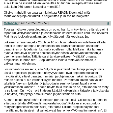
ei ole kuin ne kurssit. Miten voi välittää 60 tunnin Java-projektissa samat
asiat kuin 266 tunnin kursseilla + tentillä?
Olisiko mahdollinen tapa vain kirjoittaa README:een, että mitä
teoriakonsepteja oli tarkoitus harjoituttaa ja missä ne näkyvät?
Metabolix
[14.07.2025 07:12:57]
#
Tuossa nyt koko perusolettamus on outo. Ihan kuin kuvittelisit, että rekrytointi
tapahtuu yksityiskohtaisilla ja osoitettavilla kriteereillä kuin koulussa arviointi.
Mainitsee luokkahierarkian, 1p. Käyttää perintää koodissa, 1p.
Jokainen ymmärtää, että 266 h tai 10 op Javan alkeita on todellakin alkeita
ihmisille ilman aiempaa ohjelmointitaitoa. Kurssitodistuksen osoittama
osaaminen on työelämän kannalta edelleen nolla. Melkein mikä tahansa
hyödyllinen Java-ohjelma osoittaa käytännössä vastaavan taitotason ja
usein enemmänkin. Tätä tietoa ei tarvitse erikseen "välittää" omassa
projektissa, kunhan teet 10 op kurssien isointa tehtävää isomman ja
vaikeamman ohjelman.
Jos nimeät osaamisena, että "int, class ja extend ovat tuttuja ja käytin niitä
tässä projektissa, ja jäsenten näkyvyysalueet ovat ohjeiden mukaiset",
näyttää siltä, että et osaa juuri mitään ja ohjelma on maksimisuoritus. Eli
mitään alkeita ei ole varmasti syytä mainita. Paremman kuvan saa vaikka
tekstistä "tarvitsin työkalun X ja koodasin sen huvikseni Javalla oikein
yksikkötestien kanssa". Tärkein näyttö tällä tasolla on se, että koodia on tehty
ja se toimii. On myös hyvä tilaisuus käyttää kaikenlaisia kirjastoja ja työkaluja
ja näyttää, että pystyy omaksumaan ja yhdistämään niitä.
Kukaan ei tule pyytämään töihin sen perusteella, että "GitHubista huomasin,
että osaat tehdä MVC-mallin mukaista koodia". Kukaan ei edes pudota
rekrytointiprosessista pois siksi, että "tämä GitHub-projekti näyttää tosi
hyvältä, mutta tässä ei nyt valitettavasti lue, onko MVC-mallin mukainen". Eli