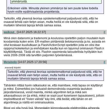
ymmärrystä.
Erikoinen väite. Minusta yleinen ymmärrys tai sen puute tulee todella
hyvin esille epätriviaaleista projekteista.
Tarkoitin, että yleensä teoriaa opiskelemattomat paljastuvat siitä, että he
osaavat tehdä vain tietyn asian, mutta heillä ei ole käsitystä siitä, että on
muitakin läheisiä tapoja tehdä samaa asiaa.
walkout_
[14.07.2025 16:22:37]
#
Minä olen datanomi ja tradenomi ja koulusisa opetettiin paljon muutakin kuin
koodamista kuten erim. ER-mallien piirtämistä tietokannoista ja ks. asiasta en
ollut koskaan kuullutkaan ja Flash/ActionScript opetettiin joita en olisi itse
opppnut kokekeilun ja erehdyksen kautta kun en tajunnut ominavuin Flash:n
käyttöliittymää. Tästä oli siis. Flashin oppimiesta taloudellista hyötyäkin kun
vielä 2006-2008 sitä tarvittiin paljonkin työelämässä.
Metabolix
[14.07.2025 17:20:56]
#
mavavilj kirjoitti:
Tarkoitin, että yleensä teoriaa opiskelemattomat paljastuvat siitä, että he
osaavat tehdä vain tietyn asian, mutta heillä ei ole käsitystä siitä, että on
muitakin läheisiä tapoja tehdä samaa asiaa.
Tähänkin riittää hyvin ratkaisuksi se, että mainitsee, mitä tapaa on käyttänyt
ja miksi. Esimerkiksi jos haluaisit demonstroida osaamista taulukon
järjestämisessä, voisit mainita, minkä algoritmin teit ja mikä sen
aikavaativuus on (ja ehkä, miksi se sopii juuri kyseiseen tapaukseen), jolloin
implisiittisesti eli "rivien välistä" käy ilmi, että tiedät, että tähän on eri
algoritmeja ja näillä eri ominaisuuksia.
Blogi voi olla hyvä lisä. Monestakin kiinnostavasta elektroniikka-aiheesta