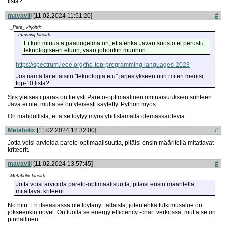
lista?
mavavilj
[11.02.2024 11:51:20]
#
_Pete_ kirjoitti:
mavavilj kirjoitti:
Ei kun minusta pääongelma on, että ehkä Javan suosio ei perustu
teknologiseen etuun, vaan johonkin muuhun.
https://spectrum.ieee.org/the-top-programming-languages-2023
Jos nämä laitettaisiin "teknologia etu" järjestykseen niin miten menisi
top-10 lista?
Siis yleisesti paras on tietysti Pareto-optimaalinen ominaisuuksien suhteen.
Java ei ole, mutta se on yleisesti käytetty. Python myös.
On mahdollista, että se löytyy myös yhdistämällä olemassaolevia.
Metabolix
[11.02.2024 12:32:00]
#
Jotta voisi arvioida pareto-optimaalisuutta, pitäisi ensin määritellä mitattavat
kriteerit.
mavavilj
[11.02.2024 13:57:45]
#
Metabolix kirjoitti:
Jotta voisi arvioida pareto-optimaalisuutta, pitäisi ensin määritellä
mitattavat kriteerit.
No niin. En itseasiassa ole löytänyt tällaista, joten ehkä tutkimusalue on
jokseenkin novel. On tuolla se energy efficiency -chart verkossa, mutta se on
pinnallinen.