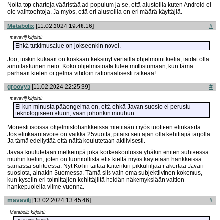
Noita top charteja vääristää ad populum ja se, että alustoilla kuten Android ei
ole vaihtoehtoja. Ja myös, että eri alustoilla on eri määrä käyttäjiä.
Metabolix
[11.02.2024 19:48:16]
#
mavavilj kirjoitti:
Ehkä tutkimusalue on jokseenkin novel.
Joo, tuskin kukaan on koskaan keksinyt vertailla ohjelmointikieliä, taidat olla
ainutlaatuinen nero. Koko ohjelmistoala tulee mullistumaan, kun tämä
parhaan kielen ongelma vihdoin rationaalisesti ratkeaa!
groovyb
[11.02.2024 22:25:39]
#
mavavilj kirjoitti:
Ei kun minusta pääongelma on, että ehkä Javan suosio ei perustu
teknologiseen etuun, vaan johonkin muuhun.
Monesti isoissa ohjelmistohankkeissa mietitään myös tuotteen elinkaarta.
Jos elinkaaritavoite on vaikka 25vuotta, pitäisi sen ajan olla kehittäjiä tarjolla.
Ja tämä edellyttää että näitä koulutetaan aktiivisesti.
Javaa koulutetaan melkeinpä joka korkeakoulussa yhäkin eniten suhteessa
muihin kieliin, joten on luonnollista että kieltä myös käytetään hankkeissa
samassa suhteessa. Nyt Kotlin taitaa kuitenkin pikkuhiljaa nakertaa Javan
suosiota, ainakin Suomessa. Tämä siis vain oma subjektiivinen kokemus,
kun kyselin eri toimittajien kehittäjiltä heidän näkemyksiään valtion
hankepuolella viime vuonna.
mavavilj
[13.02.2024 13:45:46]
#
Metabolix kirjoitti:
mavavilj kirjoitti: