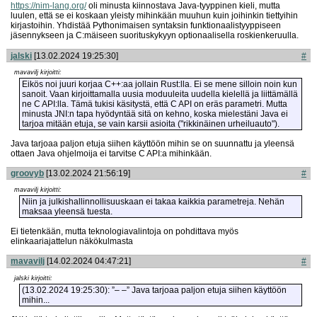
https://nim-lang.org/
oli minusta kiinnostava Java-tyyppinen kieli, mutta
luulen, että se ei koskaan yleisty mihinkään muuhun kuin joihinkin tiettyihin
kirjastoihin. Yhdistää Pythonimaisen syntaksin funktionaalistyyppiseen
jäsennykseen ja C:mäiseen suorituskykyyn optionaalisella roskienkeruulla.
jalski
[13.02.2024 19:25:30]
#
mavavilj kirjoitti:
Eikös noi juuri korjaa C++:aa jollain Rust:lla. Ei se mene silloin noin kun
sanoit. Vaan kirjoittamalla uusia moduuleita uudella kielellä ja liittämällä
ne C API:lla. Tämä tukisi käsitystä, että C API on eräs parametri. Mutta
minusta JNI:n tapa hyödyntää sitä on kehno, koska mielestäni Java ei
tarjoa mitään etuja, se vain karsii asioita ("rikkinäinen urheiluauto").
Java tarjoaa paljon etuja siihen käyttöön mihin se on suunnattu ja yleensä
ottaen Java ohjelmoija ei tarvitse C API:a mihinkään.
groovyb
[13.02.2024 21:56:19]
#
mavavilj kirjoitti:
Niin ja julkishallinnollisuuskaan ei takaa kaikkia parametreja. Nehän
maksaa yleensä tuesta.
Ei tietenkään, mutta teknologiavalintoja on pohdittava myös
elinkaariajattelun näkökulmasta
mavavilj
[14.02.2024 04:47:21]
#
jalski kirjoitti:
(13.02.2024 19:25:30): ”– –” Java tarjoaa paljon etuja siihen käyttöön
mihin...