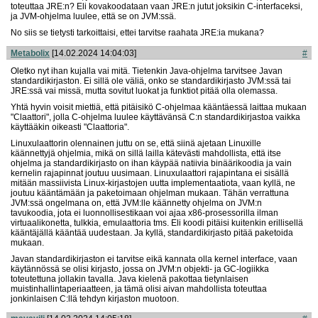
toteuttaa JRE:n? Eli kovakoodataan vaan JRE:n jutut joksikin C-interfaceksi,
ja JVM-ohjelma luulee, että se on JVM:ssä.
No siis se tietysti tarkoittaisi, ettei tarvitse raahata JRE:ia mukana?
Metabolix
[14.02.2024 14:04:03]
#
Oletko nyt ihan kujalla vai mitä. Tietenkin Java-ohjelma tarvitsee Javan
standardikirjaston. Ei sillä ole väliä, onko se standardikirjasto JVM:ssä tai
JRE:ssä vai missä, mutta sovitut luokat ja funktiot pitää olla olemassa.
Yhtä hyvin voisit miettiä, että pitäisikö C-ohjelmaa kääntäessä laittaa mukaan
"Claattori", jolla C-ohjelma luulee käyttävänsä C:n standardikirjastoa vaikka
käyttääkin oikeasti "Claattoria".
Linuxulaattorin olennainen juttu on se, että siinä ajetaan Linuxille
käännettyjä ohjelmia, mikä on sillä lailla kätevästi mahdollista, että itse
ohjelma ja standardikirjasto on ihan käypää natiivia binäärikoodia ja vain
kernelin rajapinnat joutuu uusimaan. Linuxulaattori rajapintana ei sisällä
mitään massiivista Linux-kirjastojen uutta implementaatiota, vaan kyllä, ne
joutuu kääntämään ja paketoimaan ohjelman mukaan. Tähän verrattuna
JVM:ssä ongelmana on, että JVM:lle käännetty ohjelma on JVM:n
tavukoodia, jota ei luonnollisestikaan voi ajaa x86-prosessorilla ilman
virtuaalikonetta, tulkkia, emulaattoria tms. Eli koodi pitäisi kuitenkin erillisellä
kääntäjällä kääntää uudestaan. Ja kyllä, standardikirjasto pitää paketoida
mukaan.
Javan standardikirjaston ei tarvitse eikä kannata olla kernel interface, vaan
käytännössä se olisi kirjasto, jossa on JVM:n objekti- ja GC-logiikka
toteutettuna jollakin tavalla. Java kielenä pakottaa tietynlaisen
muistinhallintaperiaatteen, ja tämä olisi aivan mahdollista toteuttaa
jonkinlaisen C:llä tehdyn kirjaston muotoon.