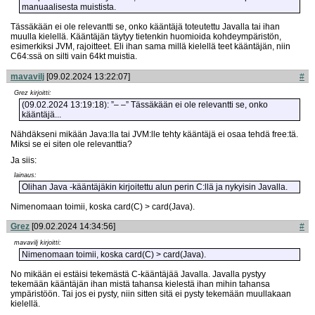
manuaalisesta muistista.
Tässäkään ei ole relevantti se, onko kääntäjä toteutettu Javalla tai ihan
muulla kielellä. Kääntäjän täytyy tietenkin huomioida kohdeympäristön,
esimerkiksi JVM, rajoitteet. Eli ihan sama millä kielellä teet kääntäjän, niin
C64:ssä on silti vain 64kt muistia.
mavavilj
[09.02.2024 13:22:07]
#
Grez kirjoitti:
(09.02.2024 13:19:18): ”– –” Tässäkään ei ole relevantti se, onko
kääntäjä...
Nähdäkseni mikään Java:lla tai JVM:lle tehty kääntäjä ei osaa tehdä free:tä.
Miksi se ei siten ole relevanttia?
Ja siis:
lainaus:
Olihan Java -kääntäjäkin kirjoitettu alun perin C:llä ja nykyisin Javalla.
Nimenomaan toimii, koska card(C) > card(Java).
Grez
[09.02.2024 14:34:56]
#
mavavilj kirjoitti:
Nimenomaan toimii, koska card(C) > card(Java).
No mikään ei estäisi tekemästä C-kääntäjää Javalla. Javalla pystyy
tekemään kääntäjän ihan mistä tahansa kielestä ihan mihin tahansa
ympäristöön. Tai jos ei pysty, niin sitten sitä ei pysty tekemään muullakaan
kielellä.