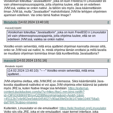
Voisikohan toteuttaa "Javalaattorin", joka on kuin FreeBSD:n Linuxulator eli
vain yhteensopivuusrajapinta, jolla ohjelma luulee, että se on edelleen
JVM:ssä, vaikka se onkin natiivi. Ja tällöin siis myös Java käännettäisiin
ilman JVM:ää, mutta "Javalaattori" mahdollistaisi JVM:lle tehtyjen ohjelmien
ajamisen edelleen. Vai onko tämä Native Image?
Metabolix
[14.02.2024 13:40:10]
#
mavavilj kirjoitti:
Voisikohan toteuttaa "Javalaattorin", joka on kuin FreeBSD:n Linuxulator
eli vain yhteensopivuusrajapinta, jolla ohjelma luulee, että se on
edelleen JVM:ssä, vaikka se onkin natiivi.
Voisitko ensin selventää, mitä eroa ajattelet ohjelman kannalta olevan sillä,
onko se JVM:ssä vai natiivi, ts. mistä ohjelma tämän erottaisi ja millä tavalla
se muuttaisi ohjelman toimintaa ilman tätä kuvitteellista Javalaattoria?
mavavilj
[14.02.2024 13:51:16]
#
Metabolix kirjoitti:
(14.02.2024 13:40:10): ”– –” Voisitko ensin selventää, mitä eroa
ajattelet...
JVM-ohjelma olettaa, että JVM/JRE on olemassa. Siksi kääntämällä Java-
koodia staattisesti natiiviksi ei voi ajaa JVM-ohjelmia ellei käännä tai paketoi
myös JRE:ia, kuten Native Image:ssa tehdään:
https://external-
content.duckduckgo.com/iu/?u=https://tse1.mm.
bing.net/th?
id=OIP.Ii3X88KKFBVuyOZ0BtNpzgHaHa­&pid=Api&f=1&ipt­
=45112b7c4e902ee5ddc0454027c90ad39ef2e3b147d­de1049758a0­
daf76f478c&ipo=images
Kuitenkin, Linuxulator ei ole emulaattori:
https://wiki.freebsd.org/Linuxulator
.
Voiko siis olla JRE, joka ei ole emulaattori, vaan kernel interface, joka