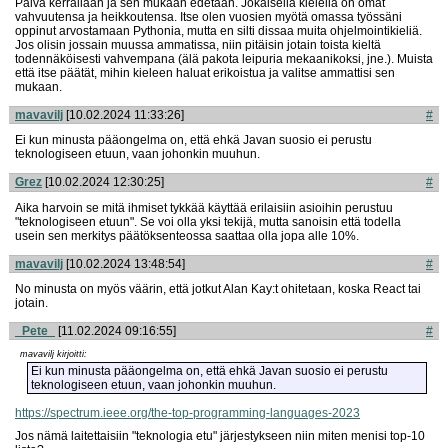
Päivä kerrallaan ja sen mukaan edetään. Jokaisella kielellä on omat
vahvuutensa ja heikkoutensa. Itse olen vuosien myötä omassa työssäni
oppinut arvostamaan Pythonia, mutta en silti dissaa muita ohjelmointikieliä.
Jos olisin jossain muussa ammatissa, niin pitäisin jotain toista kieltä
todennäköisesti vahvempana (älä pakota leipuria mekaanikoksi, jne.). Muista
että itse päätät, mihin kieleen haluat erikoistua ja valitse ammattisi sen
mukaan.
mavavilj
[10.02.2024 11:33:26]
#
Ei kun minusta pääongelma on, että ehkä Javan suosio ei perustu
teknologiseen etuun, vaan johonkin muuhun.
Grez
[10.02.2024 12:30:25]
#
Aika harvoin se mitä ihmiset tykkää käyttää erilaisiin asioihin perustuu
"teknologiseen etuun". Se voi olla yksi tekijä, mutta sanoisin että todella
usein sen merkitys päätöksenteossa saattaa olla jopa alle 10%.
mavavilj
[10.02.2024 13:48:54]
#
No minusta on myös väärin, että jotkut Alan Kay:t ohitetaan, koska React tai
jotain.
_Pete_
[11.02.2024 09:16:55]
#
mavavilj kirjoitti:
Ei kun minusta pääongelma on, että ehkä Javan suosio ei perustu
teknologiseen etuun, vaan johonkin muuhun.
https://spectrum.ieee.org/the-top-programming-languages-2023
Jos nämä laitettaisiin "teknologia etu" järjestykseen niin miten menisi top-10