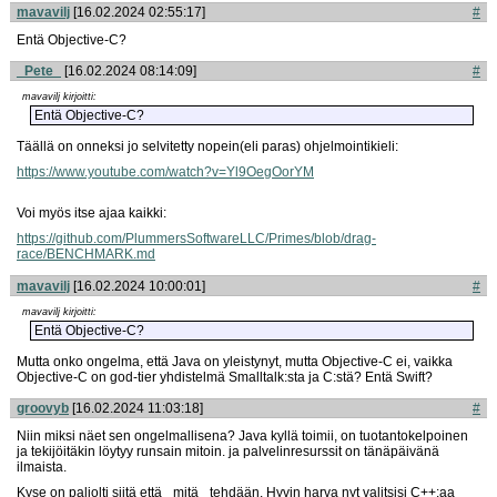
mavavilj
[16.02.2024 02:55:17]
#
Entä Objective-C?
_Pete_
[16.02.2024 08:14:09]
#
mavavilj kirjoitti:
Entä Objective-C?
Täällä on onneksi jo selvitetty nopein(eli paras) ohjelmointikieli:
https://www.youtube.com/watch?v=Yl9OegOorYM
Voi myös itse ajaa kaikki:
https://github.com/PlummersSoftwareLLC/Primes/
blob/drag-
race/BENCHMARK.md
mavavilj
[16.02.2024 10:00:01]
#
mavavilj kirjoitti:
Entä Objective-C?
Mutta onko ongelma, että Java on yleistynyt, mutta Objective-C ei, vaikka
Objective-C on god-tier yhdistelmä Smalltalk:sta ja C:stä? Entä Swift?
groovyb
[16.02.2024 11:03:18]
#
Niin miksi näet sen ongelmallisena? Java kyllä toimii, on tuotantokelpoinen
ja tekijöitäkin löytyy runsain mitoin. ja palvelinresurssit on tänäpäivänä
ilmaista.
Kyse on paljolti siitä että _mitä_ tehdään. Hyvin harva nyt valitsisi C++:aa