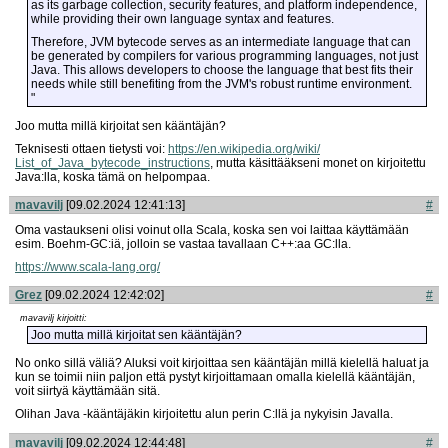
as its garbage collection, security features, and platform independence,
while providing their own language syntax and features.
Therefore, JVM bytecode serves as an intermediate language that can
be generated by compilers for various programming languages, not just
Java. This allows developers to choose the language that best fits their
needs while still benefiting from the JVM's robust runtime environment.
"
Joo mutta millä kirjoitat sen kääntäjän?
Teknisesti ottaen tietysti voi:
https://en.wikipedia.org/wiki/
List_of_Java_bytecode_instructions
, mutta käsittääkseni monet on kirjoitettu
Java:lla, koska tämä on helpompaa.
mavavilj
[09.02.2024 12:41:13]
#
Oma vastaukseni olisi voinut olla Scala, koska sen voi laittaa käyttämään
esim. Boehm-GC:iä, jolloin se vastaa tavallaan C++:aa GC:lla.
https://www.scala-lang.org/
Grez
[09.02.2024 12:42:02]
#
mavavilj kirjoitti:
Joo mutta millä kirjoitat sen kääntäjän?
No onko sillä väliä? Aluksi voit kirjoittaa sen kääntäjän millä kielellä haluat ja
kun se toimii niin paljon että pystyt kirjoittamaan omalla kielellä kääntäjän,
voit siirtyä käyttämään sitä.
Olihan Java -kääntäjäkin kirjoitettu alun perin C:llä ja nykyisin Javalla.
mavavilj
[09.02.2024 12:44:48]
#