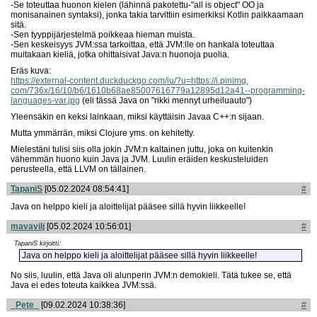
-Se toteuttaa huonon kielen (lähinnä pakotettu-"all is object" OO ja
monisanainen syntaksi), jonka takia tarvittiin esimerkiksi Kotlin paikkaamaan
sitä.
-Sen tyyppijärjestelmä poikkeaa hieman muista.
-Sen keskeisyys JVM:ssa tarkoittaa, että JVM:lle on hankala toteuttaa
muitakaan kieliä, jotka ohittaisivat Java:n huonoja puolia.
Eräs kuva:
https://external-content.duckduckgo.com/iu/?u=https://i.pinimg.
com/736x/16/10/b6/
1610b68ae85007616779a12895d12a41--programming-
languages-var.jpg
(eli tässä Java on "rikki mennyt urheiluauto")
Yleensäkin en keksi lainkaan, miksi käyttäisin Javaa C++:n sijaan.
Mutta ymmärrän, miksi Clojure yms. on kehitetty.
Mielestäni tulisi siis olla jokin JVM:n kaltainen juttu, joka on kuitenkin
vähemmän huono kuin Java ja JVM. Luulin eräiden keskusteluiden
perusteella, että LLVM on tällainen.
TapaniS
[05.02.2024 08:54:41]
#
Java on helppo kieli ja aloittelijat pääsee sillä hyvin liikkeelle!
mavavilj
[05.02.2024 10:56:01]
#
TapaniS kirjoitti:
Java on helppo kieli ja aloittelijat pääsee sillä hyvin liikkeelle!
No siis, luulin, että Java oli alunperin JVM:n demokieli. Tätä tukee se, että
Java ei edes toteuta kaikkea JVM:ssä.
_Pete_
[09.02.2024 10:38:36]
#