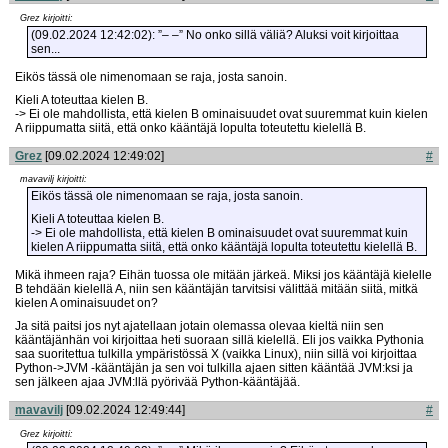
Grez kirjoitti:
(09.02.2024 12:42:02): ”– –” No onko sillä väliä? Aluksi voit kirjoittaa
sen...
Eikös tässä ole nimenomaan se raja, josta sanoin.
Kieli A toteuttaa kielen B.
-> Ei ole mahdollista, että kielen B ominaisuudet ovat suuremmat kuin kielen
A riippumatta siitä, että onko kääntäjä lopulta toteutettu kielellä B.
Grez
[09.02.2024 12:49:02]
#
mavavilj kirjoitti:
Eikös tässä ole nimenomaan se raja, josta sanoin.
Kieli A toteuttaa kielen B.
-> Ei ole mahdollista, että kielen B ominaisuudet ovat suuremmat kuin
kielen A riippumatta siitä, että onko kääntäjä lopulta toteutettu kielellä B.
Mikä ihmeen raja? Eihän tuossa ole mitään järkeä. Miksi jos kääntäjä kielelle
B tehdään kielellä A, niin sen kääntäjän tarvitsisi välittää mitään siitä, mitkä
kielen A ominaisuudet on?
Ja sitä paitsi jos nyt ajatellaan jotain olemassa olevaa kieltä niin sen
kääntäjänhän voi kirjoittaa heti suoraan sillä kielellä. Eli jos vaikka Pythonia
saa suoritettua tulkilla ympäristössä X (vaikka Linux), niin sillä voi kirjoittaa
Python->JVM -kääntäjän ja sen voi tulkilla ajaen sitten kääntää JVM:ksi ja
sen jälkeen ajaa JVM:llä pyörivää Python-kääntäjää.
mavavilj
[09.02.2024 12:49:44]
#
Grez kirjoitti: