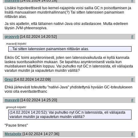
mavavilj
[14.02.2024 14:05:18]
#
Lisäksi hypoteettisesti tuo kernel-rajapinta voisi sallia GC:n poisottamisen ja
lisätä manuaalisen muistinhallinnan(?) Tai sitten latenssien painamisen
riittävän alas.
Ja siis ajattelin, että tällainen natiivi-Java olisi asfastascee. Mutta edelleen
täysin JVM-yhteensopiva.
groovyb
[14.02.2024 14:20:52]
#
mavavilj kirjoitti:
...Tai sitten latenssien painamisen riittävän alas.
Eikös GC toimi asynkronisesti, joten sen latenssivaikutusta ei kyllä kannata
laskea suoritusaikoihin mukaan. Se tapahtuu asynkronisesti vasta kun
muistialueen käyttökin loppuu. Vai puhutko nyt GC:n latenssista, eli väliajasta
varatun muistin ja vapautetun muistin välillä?
Grez
[14.02.2024 14:22:09]
#
Ehkä järkevästi toteutettu "natiivi-Java" yhdistettynä hyvään GC-toteutukseen
voisi olla evenfasterthanc
mavavilj
[14.02.2024 14:25:20]
#
groovyb kirjoitti:
(14.02.2024 14:20:52): Vai puhutko nyt GC:n latenssista, eli väliajasta
varatun muistin ja vapautetun muistin välillä?
"Pause times"
Metabolix
[14.02.2024 14:27:36]
#