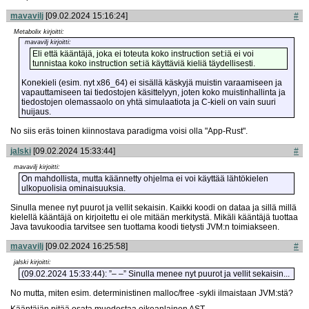
mavavilj
[09.02.2024 15:16:24]
#
Metabolix kirjoitti:
mavavilj kirjoitti:
Eli että kääntäjä, joka ei toteuta koko instruction set:iä ei voi
tunnistaa koko instruction set:iä käyttäviä kieliä täydellisesti.
Konekieli (esim. nyt x86_64) ei sisällä käskyjä muistin varaamiseen ja
vapauttamiseen tai tiedostojen käsittelyyn, joten koko muistinhallinta ja
tiedostojen olemassaolo on yhtä simulaatiota ja C-kieli on vain suuri
huijaus.
No siis eräs toinen kiinnostava paradigma voisi olla "App-Rust".
jalski
[09.02.2024 15:33:44]
#
mavavilj kirjoitti:
On mahdollista, mutta käännetty ohjelma ei voi käyttää lähtökielen
ulkopuolisia ominaisuuksia.
Sinulla menee nyt puurot ja vellit sekaisin. Kaikki koodi on dataa ja sillä millä
kielellä kääntäjä on kirjoitettu ei ole mitään merkitystä. Mikäli kääntäjä tuottaa
Java tavukoodia tarvitsee sen tuottama koodi tietysti JVM:n toimiakseen.
mavavilj
[09.02.2024 16:25:58]
#
jalski kirjoitti:
(09.02.2024 15:33:44): ”– –” Sinulla menee nyt puurot ja vellit sekaisin...
No mutta, miten esim. deterministinen malloc/free -sykli ilmaistaan JVM:stä?