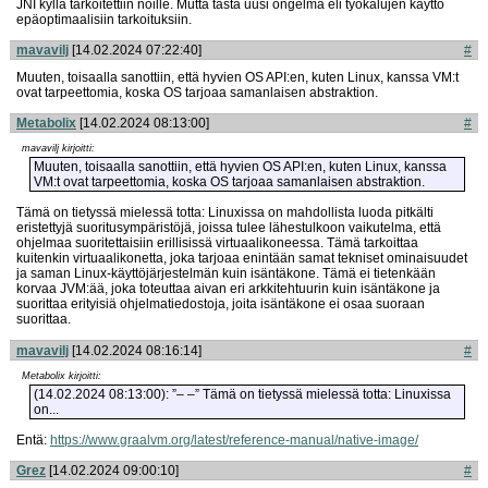
JNI kyllä tarkoitettiin noille. Mutta tästä uusi ongelma eli työkalujen käyttö
epäoptimaalisiin tarkoituksiin.
mavavilj
[14.02.2024 07:22:40]
#
Muuten, toisaalla sanottiin, että hyvien OS API:en, kuten Linux, kanssa VM:t
ovat tarpeettomia, koska OS tarjoaa samanlaisen abstraktion.
Metabolix
[14.02.2024 08:13:00]
#
mavavilj kirjoitti:
Muuten, toisaalla sanottiin, että hyvien OS API:en, kuten Linux, kanssa
VM:t ovat tarpeettomia, koska OS tarjoaa samanlaisen abstraktion.
Tämä on tietyssä mielessä totta: Linuxissa on mahdollista luoda pitkälti
eristettyjä suoritusympäristöjä, joissa tulee lähestulkoon vaikutelma, että
ohjelmaa suoritettaisiin erillisissä virtuaalikoneessa. Tämä tarkoittaa
kuitenkin virtuaalikonetta, joka tarjoaa enintään samat tekniset ominaisuudet
ja saman Linux-käyttöjärjestelmän kuin isäntäkone. Tämä ei tietenkään
korvaa JVM:ää, joka toteuttaa aivan eri arkkitehtuurin kuin isäntäkone ja
suorittaa erityisiä ohjelmatiedostoja, joita isäntäkone ei osaa suoraan
suorittaa.
mavavilj
[14.02.2024 08:16:14]
#
Metabolix kirjoitti:
(14.02.2024 08:13:00): ”– –” Tämä on tietyssä mielessä totta: Linuxissa
on...
Entä:
https://www.graalvm.org/latest/reference-manual/native-image/
Grez
[14.02.2024 09:00:10]
#