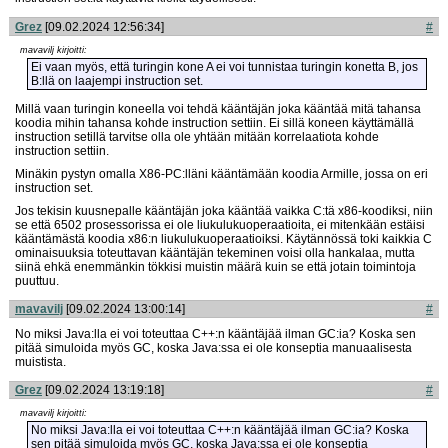
Grez
[09.02.2024 12:56:34]
#
mavavilj kirjoitti:
Ei vaan myös, että turingin kone A ei voi tunnistaa turingin konetta B, jos
B:llä on laajempi instruction set.
Millä vaan turingin koneella voi tehdä kääntäjän joka kääntää mitä tahansa
koodia mihin tahansa kohde instruction settiin. Ei sillä koneen käyttämällä
instruction setillä tarvitse olla ole yhtään mitään korrelaatiota kohde
instruction settiin.
Minäkin pystyn omalla X86-PC:lläni kääntämään koodia Armille, jossa on eri
instruction set.
Jos tekisin kuusnepalle kääntäjän joka kääntää vaikka C:tä x86-koodiksi, niin
se että 6502 prosessorissa ei ole liukulukuoperaatioita, ei mitenkään estäisi
kääntämästä koodia x86:n liukulukuoperaatioiksi. Käytännössä toki kaikkia C
ominaisuuksia toteuttavan kääntäjän tekeminen voisi olla hankalaa, mutta
siinä ehkä enemmänkin tökkisi muistin määrä kuin se että jotain toimintoja
puuttuu.
mavavilj
[09.02.2024 13:00:14]
#
No miksi Java:lla ei voi toteuttaa C++:n kääntäjää ilman GC:ia? Koska sen
pitää simuloida myös GC, koska Java:ssa ei ole konseptia manuaalisesta
muistista.
Grez
[09.02.2024 13:19:18]
#
mavavilj kirjoitti:
No miksi Java:lla ei voi toteuttaa C++:n kääntäjää ilman GC:ia? Koska
sen pitää simuloida myös GC, koska Java:ssa ei ole konseptia