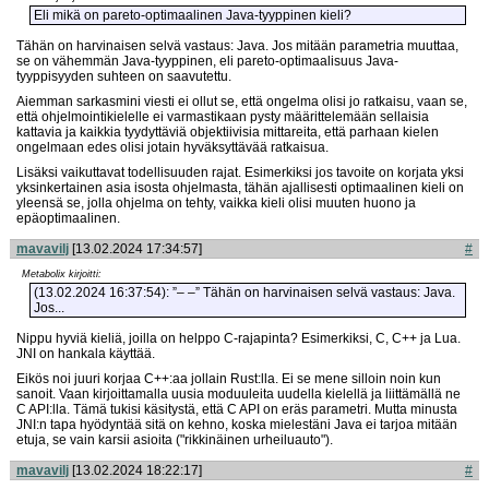
Eli mikä on pareto-optimaalinen Java-tyyppinen kieli?
Tähän on harvinaisen selvä vastaus: Java. Jos mitään parametria muuttaa,
se on vähemmän Java-tyyppinen, eli pareto-optimaalisuus Java-
tyyppisyyden suhteen on saavutettu.
Aiemman sarkasmini viesti ei ollut se, että ongelma olisi jo ratkaisu, vaan se,
että ohjelmointikielelle ei varmastikaan pysty määrittelemään sellaisia
kattavia ja kaikkia tyydyttäviä objektiivisia mittareita, että parhaan kielen
ongelmaan edes olisi jotain hyväksyttävää ratkaisua.
Lisäksi vaikuttavat todellisuuden rajat. Esimerkiksi jos tavoite on korjata yksi
yksinkertainen asia isosta ohjelmasta, tähän ajallisesti optimaalinen kieli on
yleensä se, jolla ohjelma on tehty, vaikka kieli olisi muuten huono ja
epäoptimaalinen.
mavavilj
[13.02.2024 17:34:57]
#
Metabolix kirjoitti:
(13.02.2024 16:37:54): ”– –” Tähän on harvinaisen selvä vastaus: Java.
Jos...
Nippu hyviä kieliä, joilla on helppo C-rajapinta? Esimerkiksi, C, C++ ja Lua.
JNI on hankala käyttää.
Eikös noi juuri korjaa C++:aa jollain Rust:lla. Ei se mene silloin noin kun
sanoit. Vaan kirjoittamalla uusia moduuleita uudella kielellä ja liittämällä ne
C API:lla. Tämä tukisi käsitystä, että C API on eräs parametri. Mutta minusta
JNI:n tapa hyödyntää sitä on kehno, koska mielestäni Java ei tarjoa mitään
etuja, se vain karsii asioita ("rikkinäinen urheiluauto").
mavavilj
[13.02.2024 18:22:17]
#