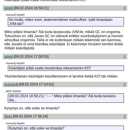
Kääntäjän pitää osata muodostaa oikeanlainen AST.
jalski
[09.02.2024 16:58:21]
#
mavavilj kirjoitti:
No mutta, miten esim. deterministinen malloc/free -sykli ilmaistaan
JVM:stä?
Miksi pitäisi ilmaista? Älä tuota tavukoodia JVM:lle, mikäli GC on ongelma.
Totuushan on, että Javan GC on oikeasti erittäin suorituskykyinen ja harvoin
aiheuttaa ongelmia. Tällä ei ole kuitenkaan mitään tekemistä sen kannssa,
että Javalla ei voisi kirjoittaa kääntäjää. Ei käännetyn binäärin tarvitse tietää
mitään kääntäjästä.
jalski
[09.02.2024 17:00:53]
#
mavavilj kirjoitti:
Kääntäjän pitää osata muodostaa oikeanlainen AST.
Yksinkertaisen kääntäjän kirjoittamiseen ei tarvitse tietää AST:stä mitään.
mavavilj
[09.02.2024 17:33:02]
#
jalski kirjoitti:
(09.02.2024 16:58:21): ”– –” Miksi pitäisi ilmaista? Älä tuota tavu­koo­
dia...
Kysymys on, että voiko se ilmaista?
Grez
[09.02.2024 17:36:24]
#
mavavilj kirjoitti:
Kysymys on, että voiko se ilmaista?