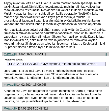
Täytyy myöntää, että en ole lukenut Javan matalan tason speksejä, mutta
tuskin Java mitenkään kieltäisi toteuttamasta muistinhallintaa vaikka ihan
reaaliaikaisesti refcountilla. Roskienkeruu voi olla kuitenkin merkittävä etu.
Muistin vapauttaminen on suhteellisen kallis operaatio (tiesitkö?), ja kun
monet ohjelmat eivät kuitenkaan käytä prosessoria ja muistia 100-
prosenttisesti jatkuvasti vaan jossain määrin sykäyksittäin, roskienkeruu
voidaan ihanteellisesti tehdä jossain kevyemmässä vaiheessa ohjelmaa.
Herra astfastascee tietysti voi tähän sanoa, että kyllähän C:ssäkin voi vaikka
tiukassa silmukassa laittaa vapautettavat osoittimet johonkin taulukkoon ja
vapauttaa ne vasta sitten silmukan jälkeen. Varmasti voi, mutta tässä tullaan
taas kysymykseen, onko millään tavalla järkevää tai tehokasta käyttää
koodarin aikaa tällaisen asian toteuttamiseen sen sijaan, että otettaisiin jokin
99-prosenttisesti riittävän hyvin toimiva valmis ratkaisu.
mavavilj
[14.02.2024 14:32:11]
#
Metabolix kirjoitti:
(14.02.2024 14:27:36): Täytyy myöntää, että en ole lukenut Javan...
Joku sanoi joskus, että Java:lla voisi tehdä myös esim. reaaliaikaisia
musiikkisekvenssereitä, mikäli sen GC:ia annettaisiin virittää siten, että
korjanta voidaan tehdä silloin kun ei tehdä jotain oleellista.
mavavilj
[14.02.2024 15:00:26]
#
Ainoa missä Java tuntuu jotenkin hyvältä minusta on Android, mutta sitten
ongelmana on, että samoja ohjelmia ei halua käyttää muilla tietokoneilla.
Joitain seuraamiani avoimen lähdekoodin projekteja, jotka on aloitettu
Java:lla, on pyritty uudelleenkirjoittamaan C++:lla jälkeenpäin.
Metabolix
[14.02.2024 15:48:31]
#