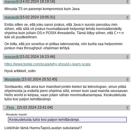
mavavilj
[14.02.2024 18:19:16]
#
Minusta TS on parempi kompromissi kuin Java.
mavavilj
[15.02.2024 10:05:31]
#
Entäs sitten se, että joku sanoi joskus, että Java:n suosio perustuu mm.
siihen, että sillä oli joskus huomattavasti helpompi tehdä monisäikeistetty
ohjelma kuin jollain OS:n POSIX-threadeilla. Tämä liittyy siihen, että C++:n
tuki oli puutteellinen.
On totta, että jos sovellus ei piittaa latensseista, niin tuolla saa helpommin
jonkun max throughput -ohjelman tehtyä.
mavavilj
[15.02.2024 16:23:46]
#
https://www.toptal.com/scala/why-should-i-learn-scala
Hyvä artikkeli, ostin.
Metabolix
[15.02.2024 20:52:45]
#
Sovitaanko, että aina kun mainitset jonkin kielen tai teknologian, sinun pitää
ohjelmoida ja esitellä pieni ohjelma sillä, ennen kuin saat mainita seuraavan.
Hello world ei kelpaa, vaan jotain vähän monimutkaisempaa. Keskustelusta
tulisi tosi paljon kehittävämpi.
_Pete_
[15.02.2024 23:41:04]
#
Metabolix kirjoitti:
Keskustelusta tulisi tosi paljon kehittävämpi.
Lieköhän tämä HannuTapioLaudan sukulaisia!?