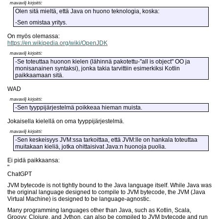
mavavilj kirjoitti:
Olen sitä mieltä, että Java on huono teknologia, koska:
-Sen omistaa yritys.
On myös olemassa:
https://en.wikipedia.org/wiki/OpenJDK
mavavilj kirjoitti:
-Se toteuttaa huonon kielen (lähinnä pakotettu-"all is object" OO ja
monisanainen syntaksi), jonka takia tarvittiin esimerkiksi Kotlin
paikkaamaan sitä.
WAD
mavavilj kirjoitti:
-Sen tyyppijärjestelmä poikkeaa hieman muista.
Jokaisella kielellä on oma tyyppijärjestelmä.
mavavilj kirjoitti:
-Sen keskeisyys JVM:ssa tarkoittaa, että JVM:lle on hankala toteuttaa
muitakaan kieliä, jotka ohittaisivat Java:n huonoja puolia.
Ei pidä paikkaansa:
"
ChatGPT
JVM bytecode is not tightly bound to the Java language itself. While Java was
the original language designed to compile to JVM bytecode, the JVM (Java
Virtual Machine) is designed to be language-agnostic.
Many programming languages other than Java, such as Kotlin, Scala,
Groovy, Clojure, and Jython, can also be compiled to JVM bytecode and run