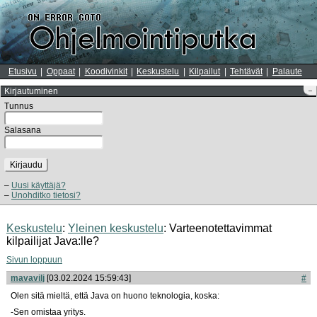
Etusivu
Oppaat
Koodivinkit
Keskustelu
Kilpailut
Tehtävät
Palaute
Kirjautuminen
–
Tunnus
Salasana
Kirjaudu
Uusi käyttäjä?
Unohditko tietosi?
Keskustelu
:
Yleinen keskustelu
: Varteenotettavimmat
kilpailijat Java:lle?
Sivun loppuun
mavavilj
[03.02.2024 15:59:43]
#
Olen sitä mieltä, että Java on huono teknologia, koska:
-Sen omistaa yritys.