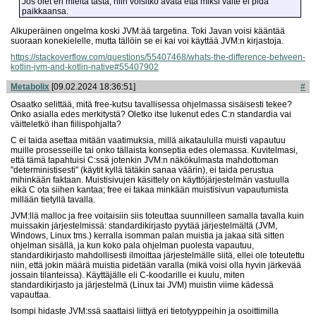
Jos olet eri mieltä tästä, niin voisitko avata että miksi väite ei pidä
paikkaansa.
Alkuperäinen ongelma koski JVM:ää targetina. Toki Javan voisi kääntää
suoraan konekielelle, mutta tällöin se ei kai voi käyttää JVM:n kirjastoja.
https://stackoverflow.com/questions/55407468/
whats-the-difference-between-
kotlin-jvm-and-kotlin-native#55407902
Metabolix
[09.02.2024 18:36:51]
#
Osaatko selittää, mitä free-kutsu tavallisessa ohjelmassa sisäisesti tekee?
Onko asialla edes merkitystä? Oletko itse lukenut edes C:n standardia vai
väitteletkö ihan fiilispohjalta?
C ei taida asettaa mitään vaatimuksia, millä aikataululla muisti vapautuu
muille prosesseille tai onko tällaista konseptia edes olemassa. Kuvitelmasi,
että tämä tapahtuisi C:ssä jotenkin JVM:n näkökulmasta mahdottoman
"deterministisesti" (käytit kyllä tätäkin sanaa väärin), ei taida perustua
mihinkään faktaan. Muistisivujen käsittely on käyttöjärjestelmän vastuulla
eikä C ota siihen kantaa; free ei takaa minkään muistisivun vapautumista
millään tietyllä tavalla.
JVM:llä malloc ja free voitaisiin siis toteuttaa suunnilleen samalla tavalla kuin
muissakin järjestelmissä: standardikirjasto pyytää järjestelmältä (JVM,
Windows, Linux tms.) kerralla isomman palan muistia ja jakaa sitä sitten
ohjelman sisällä, ja kun koko pala ohjelman puolesta vapautuu,
standardikirjasto mahdollisesti ilmoittaa järjestelmälle siitä, ellei ole toteutettu
niin, että jokin määrä muistia pidetään varalla (mikä voisi olla hyvin järkevää
jossain tilanteissa). Käyttäjälle eli C-koodarille ei kuulu, miten
standardikirjasto ja järjestelmä (Linux tai JVM) muistin viime kädessä
vapauttaa.
Isompi hidaste JVM:ssä saattaisi liittyä eri tietotyyppeihin ja osoittimilla