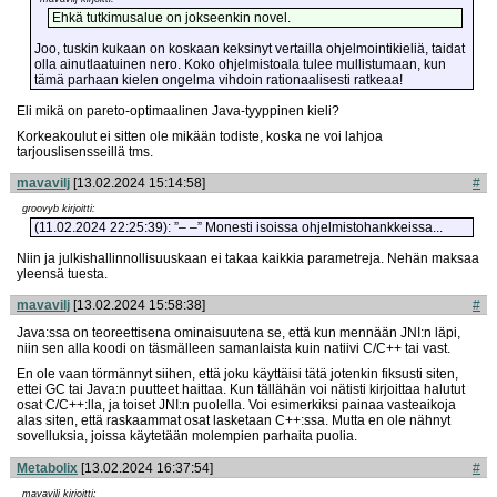
Ehkä tutkimusalue on jokseenkin novel.
Joo, tuskin kukaan on koskaan keksinyt vertailla ohjelmointikieliä, taidat
olla ainutlaatuinen nero. Koko ohjelmistoala tulee mullistumaan, kun
tämä parhaan kielen ongelma vihdoin rationaalisesti ratkeaa!
Eli mikä on pareto-optimaalinen Java-tyyppinen kieli?
Korkeakoulut ei sitten ole mikään todiste, koska ne voi lahjoa
tarjouslisensseillä tms.
mavavilj
[13.02.2024 15:14:58]
#
groovyb kirjoitti:
(11.02.2024 22:25:39): ”– –” Monesti isoissa ohjel­mis­to­hank­keissa...
Niin ja julkishallinnollisuuskaan ei takaa kaikkia parametreja. Nehän maksaa
yleensä tuesta.
mavavilj
[13.02.2024 15:58:38]
#
Java:ssa on teoreettisena ominaisuutena se, että kun mennään JNI:n läpi,
niin sen alla koodi on täsmälleen samanlaista kuin natiivi C/C++ tai vast.
En ole vaan törmännyt siihen, että joku käyttäisi tätä jotenkin fiksusti siten,
ettei GC tai Java:n puutteet haittaa. Kun tällähän voi nätisti kirjoittaa halutut
osat C/C++:lla, ja toiset JNI:n puolella. Voi esimerkiksi painaa vasteaikoja
alas siten, että raskaammat osat lasketaan C++:ssa. Mutta en ole nähnyt
sovelluksia, joissa käytetään molempien parhaita puolia.
Metabolix
[13.02.2024 16:37:54]
#
mavavilj kirjoitti: