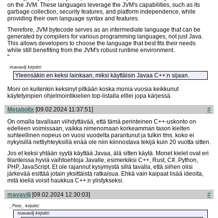
on the JVM. These languages leverage the JVM's capabilities, such as its
garbage collection, security features, and platform independence, while
providing their own language syntax and features.
Therefore, JVM bytecode serves as an intermediate language that can be
generated by compilers for various programming languages, not just Java.
This allows developers to choose the language that best fits their needs
while still benefiting from the JVM's robust runtime environment.
"
mavavilj kirjoitti:
Yleensäkin en keksi lainkaan, miksi käyttäisin Javaa C++:n sijaan.
Moni on kuitenkin keksinyt pitkään koska monia vuosia keikkunut
käytetyinpien ohjelmointikielien top-listalla elllei jopa kärjessä.
Metabolix
[09.02.2024 11:37:51]
#
On omalla tavallaan viihdyttävää, että tämä perinteinen C++-uskonto on
edelleen voimissaan, vaikka nimenomaan korkeamman tason kielten
suhteellinen nopeus on vuosi vuodelta parantunut ja tulkin tms. koko ei
nykyisillä nettiyhteyksillä enää ole niin kiinnostava tekijä kuin 20 vuotta sitten.
Jos et keksi yhtään syytä käyttää Javaa, älä sitten käytä. Monet kielet ovat eri
tilanteissa hyviä vaihtoehtoja Javalle, esimerkiksi C++, Rust, C#, Python,
PHP, JavaScript. Et ole rajannut kysymystä sillä tavalla, että siihen olisi
järkevää esittää jotain yksittäistä ratkaisua. Ehkä vain kaipaat lisää ideoita,
mitä kieliä voisit haukkua C++:n ylistykseksi.
mavavilj
[09.02.2024 12:30:03]
#
_Pete_ kirjoitti:
mavavilj kirjoitti: