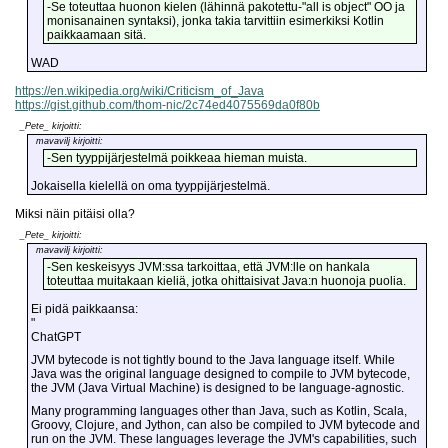
-Se toteuttaa huonon kielen (lähinnä pakotettu-"all is object" OO ja
monisanainen syntaksi), jonka takia tarvittiin esimerkiksi Kotlin
paikkaamaan sitä.
WAD
https://en.wikipedia.org/wiki/Criticism_of_Java
https://gist.github.com/thom-nic/2c74ed4075569da0f80b
_Pete_ kirjoitti:
mavavilj kirjoitti:
-Sen tyyppijärjestelmä poikkeaa hieman muista.
Jokaisella kielellä on oma tyyppijärjestelmä.
Miksi näin pitäisi olla?
_Pete_ kirjoitti:
mavavilj kirjoitti:
-Sen keskeisyys JVM:ssa tarkoittaa, että JVM:lle on hankala
toteuttaa muitakaan kieliä, jotka ohittaisivat Java:n huonoja puolia.
Ei pidä paikkaansa:
"
ChatGPT
JVM bytecode is not tightly bound to the Java language itself. While
Java was the original language designed to compile to JVM bytecode,
the JVM (Java Virtual Machine) is designed to be language-agnostic.
Many programming languages other than Java, such as Kotlin, Scala,
Groovy, Clojure, and Jython, can also be compiled to JVM bytecode and
run on the JVM. These languages leverage the JVM's capabilities, such