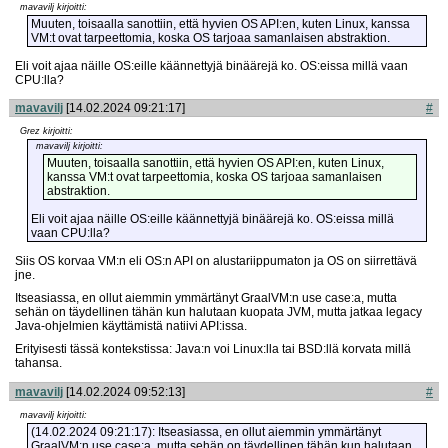
mavavilj kirjoitti:
Muuten, toisaalla sanottiin, että hyvien OS API:en, kuten Linux, kanssa
VM:t ovat tarpeettomia, koska OS tarjoaa samanlaisen abstraktion.
Eli voit ajaa näille OS:eille käännettyjä binäärejä ko. OS:eissa millä vaan
CPU:lla?
mavavilj
[14.02.2024 09:21:17]
#
Grez kirjoitti:
mavavilj kirjoitti:
Muuten, toisaalla sanottiin, että hyvien OS API:en, kuten Linux,
kanssa VM:t ovat tarpeettomia, koska OS tarjoaa samanlaisen
abstraktion.
Eli voit ajaa näille OS:eille käännettyjä binäärejä ko. OS:eissa millä
vaan CPU:lla?
Siis OS korvaa VM:n eli OS:n API on alustariippumaton ja OS on siirrettävä
jne.
Itseasiassa, en ollut aiemmin ymmärtänyt GraalVM:n use case:a, mutta
sehän on täydellinen tähän kun halutaan kuopata JVM, mutta jatkaa legacy
Java-ohjelmien käyttämistä natiivi API:issa.
Erityisesti tässä kontekstissa: Java:n voi Linux:lla tai BSD:llä korvata millä
tahansa.
mavavilj
[14.02.2024 09:52:13]
#
mavavilj kirjoitti:
(14.02.2024 09:21:17): Itseasiassa, en ollut aiemmin ymmärtänyt
GraalVM:n use case:a, mutta sehän on täydellinen tähän kun halutaan