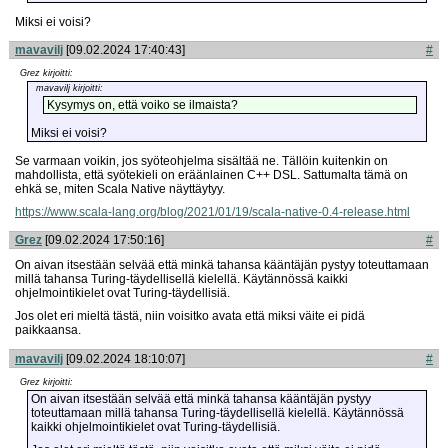
Miksi ei voisi?
mavavilj
[09.02.2024 17:40:43]
#
Grez kirjoitti:
mavavilj kirjoitti:
Kysymys on, että voiko se ilmaista?
Miksi ei voisi?
Se varmaan voikin, jos syöteohjelma sisältää ne. Tällöin kuitenkin on
mahdollista, että syötekieli on eräänlainen C++ DSL. Sattumalta tämä on
ehkä se, miten Scala Native näyttäytyy.
https://www.scala-lang.org/blog/2021/01/19/scala-native-0.4-release.html
Grez
[09.02.2024 17:50:16]
#
On aivan itsestään selvää että minkä tahansa kääntäjän pystyy toteuttamaan
millä tahansa Turing-täydellisellä kielellä. Käytännössä kaikki
ohjelmointikielet ovat Turing-täydellisiä.
Jos olet eri mieltä tästä, niin voisitko avata että miksi väite ei pidä
paikkaansa.
mavavilj
[09.02.2024 18:10:07]
#
Grez kirjoitti:
On aivan itsestään selvää että minkä tahansa kääntäjän pystyy
toteuttamaan millä tahansa Turing-täydellisellä kielellä. Käytännössä
kaikki ohjelmointikielet ovat Turing-täydellisiä.