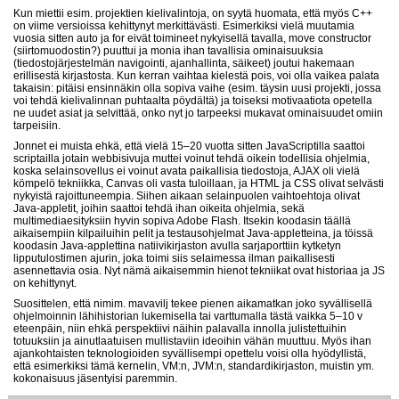
Kun miettii esim. projektien kielivalintoja, on syytä huomata, että myös C++
on viime versioissa kehittynyt merkittävästi. Esimerkiksi vielä muutamia
vuosia sitten auto ja for eivät toimineet nykyisellä tavalla, move constructor
(siirtomuodostin?) puuttui ja monia ihan tavallisia ominaisuuksia
(tiedostojärjestelmän navigointi, ajanhallinta, säikeet) joutui hakemaan
erillisestä kirjastosta. Kun kerran vaihtaa kielestä pois, voi olla vaikea palata
takaisin: pitäisi ensinnäkin olla sopiva vaihe (esim. täysin uusi projekti, jossa
voi tehdä kielivalinnan puhtaalta pöydältä) ja toiseksi motivaatiota opetella
ne uudet asiat ja selvittää, onko nyt jo tarpeeksi mukavat ominaisuudet omiin
tarpeisiin.
Jonnet ei muista ehkä, että vielä 15–20 vuotta sitten JavaScriptilla saattoi
scriptailla jotain webbisivuja muttei voinut tehdä oikein todellisia ohjelmia,
koska selainsovellus ei voinut avata paikallisia tiedostoja, AJAX oli vielä
kömpelö tekniikka, Canvas oli vasta tuloillaan, ja HTML ja CSS olivat selvästi
nykyistä rajoittuneempia. Siihen aikaan selainpuolen vaihtoehtoja olivat
Java-appletit, joihin saattoi tehdä ihan oikeita ohjelmia, sekä
multimediaesityksiin hyvin sopiva Adobe Flash. Itsekin koodasin täällä
aikaisempiin kilpailuihin pelit ja testausohjelmat Java-appletteina, ja töissä
koodasin Java-applettina natiivikirjaston avulla sarjaporttiin kytketyn
lipputulostimen ajurin, joka toimi siis selaimessa ilman paikallisesti
asennettavia osia. Nyt nämä aikaisemmin hienot tekniikat ovat historiaa ja JS
on kehittynyt.
Suosittelen, että nimim. mavavilj tekee pienen aikamatkan joko syvällisellä
ohjelmoinnin lähihistorian lukemisella tai varttumalla tästä vaikka 5–10 v
eteenpäin, niin ehkä perspektiivi näihin palavalla innolla julistettuihin
totuuksiin ja ainutlaatuisen mullistaviin ideoihin vähän muuttuu. Myös ihan
ajankohtaisten teknologioiden syvällisempi opettelu voisi olla hyödyllistä,
että esimerkiksi tämä kernelin, VM:n, JVM:n, standardikirjaston, muistin ym.
kokonaisuus jäsentyisi paremmin.