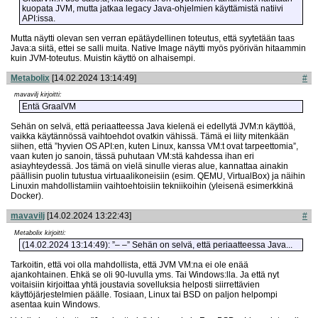
kuopata JVM, mutta jatkaa legacy Java-ohjelmien käyttämistä natiivi
API:issa.
Mutta näytti olevan sen verran epätäydellinen toteutus, että syytetään taas
Java:a siitä, ettei se salli muita. Native Image näytti myös pyörivän hitaammin
kuin JVM-toteutus. Muistin käyttö on alhaisempi.
Metabolix
[14.02.2024 13:14:49]
#
mavavilj kirjoitti:
Entä GraalVM
Sehän on selvä, että periaatteessa Java kielenä ei edellytä JVM:n käyttöä,
vaikka käytännössä vaihtoehdot ovatkin vähissä. Tämä ei liity mitenkään
siihen, että ”hyvien OS API:en, kuten Linux, kanssa VM:t ovat tarpeettomia”,
vaan kuten jo sanoin, tässä puhutaan VM:stä kahdessa ihan eri
asiayhteydessä. Jos tämä on vielä sinulle vieras alue, kannattaa ainakin
päällisin puolin tutustua virtuaalikoneisiin (esim. QEMU, VirtualBox) ja näihin
Linuxin mahdollistamiin vaihtoehtoisiin tekniikoihin (yleisenä esimerkkinä
Docker).
mavavilj
[14.02.2024 13:22:43]
#
Metabolix kirjoitti:
(14.02.2024 13:14:49): ”– –” Sehän on selvä, että periaat­teessa Java...
Tarkoitin, että voi olla mahdollista, että JVM VM:na ei ole enää
ajankohtainen. Ehkä se oli 90-luvulla yms. Tai Windows:lla. Ja että nyt
voitaisiin kirjoittaa yhtä joustavia sovelluksia helposti siirrettävien
käyttöjärjestelmien päälle. Tosiaan, Linux tai BSD on paljon helpompi
asentaa kuin Windows.