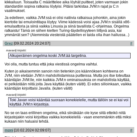
kikkailuun. Toisaalta C määrittelee aika löyhät puitteet, joten varmaan jokin
standardiin sopiva ratkaisu löytyisi. Pitäisi tarkistaa JVM:n rajat ja C:n
vaatimukset.
Ja edelleen, vaikka JVM:ssä ei olisi natiivia ratkaisua johonkin, aina jokin
kiertotie tai emulointitapa löytyy. Viime kädessä voisi ajaa JVM:n sisällä x86-
emulaattoria ja siinä vaikka Linuxia ja siinä tavallista C-ohjelmaa. Ongelma
ratkaistu! Tämä on siihen kielten Turing-täydellisyyteen liittyvä asia, kai
ymmärrät sen? (Aiemmista viesteistä päätellen ei taida olla ihan hallussa...)
Grez
[09.02.2024 20:24:07]
#
mavavilj kirjoitti:
Alkuperäinen ongelma koski JVM:ää targetina.
Voi olla, mutta tuntuu että joka viestissä ongelma vaihtui.
Kuten jo aikaisemmin sanoin niin tietenkin jos käännöksen kohteena on
JVM, niin eletään JVM:n mahdollistamissa puitteissa. Mutta jos itse toteuttaa
kääntäjän JVM:lle, niin kaikkia JVM:n ominaisuuksia on mahdollista käyttää,
ei pelkästään niitä joita Java käyttää (kuten väitit). Ei edes silloinkaan, vaikka
kääntäjän kirjoittaisi Javalla. (kuten väitit)
mavavilj kirjoitti:
Toki Javan voisi kääntää suoraan konekielelle, mutta tällöin se ei kai voi
käyttää JVM:n kirjastoja.
No se on taas erillinen ongelma, eikä siinäkään ole kyse siitä etteikö niitä
kirjastojakin voisi kirjoittaa vaikka konekielellä - vaan enemmänkin että miksi
kukaan niin haluaisi tehdä.
mpni
[10.02.2024 02:09:07]
#