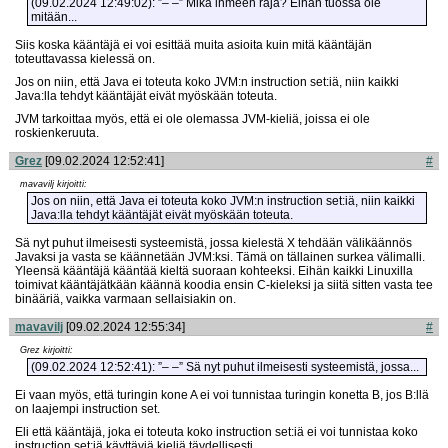
(09.02.2024 12:49:02): ”– –” Mikä ihmeen raja? Eihän tuossa ole
mitään...
Siis koska kääntäjä ei voi esittää muita asioita kuin mitä kääntäjän
toteuttavassa kielessä on.
Jos on niin, että Java ei toteuta koko JVM:n instruction set:iä, niin kaikki
Java:lla tehdyt kääntäjät eivät myöskään toteuta.
JVM tarkoittaa myös, että ei ole olemassa JVM-kieliä, joissa ei ole
roskienkeruuta.
Grez
[09.02.2024 12:52:41]
#
mavavilj kirjoitti:
Jos on niin, että Java ei toteuta koko JVM:n instruction set:iä, niin kaikki
Java:lla tehdyt kääntäjät eivät myöskään toteuta.
Sä nyt puhut ilmeisesti systeemistä, jossa kielestä X tehdään välikäännös
Javaksi ja vasta se käännetään JVM:ksi. Tämä on tällainen surkea välimalli.
Yleensä kääntäjä kääntää kieltä suoraan kohteeksi. Eihän kaikki Linuxilla
toimivat kääntäjätkään käännä koodia ensin C-kieleksi ja siitä sitten vasta tee
binääriä, vaikka varmaan sellaisiakin on.
mavavilj
[09.02.2024 12:55:34]
#
Grez kirjoitti:
(09.02.2024 12:52:41): ”– –” Sä nyt puhut ilmeisesti systeemistä, jossa...
Ei vaan myös, että turingin kone A ei voi tunnistaa turingin konetta B, jos B:llä
on laajempi instruction set.
Eli että kääntäjä, joka ei toteuta koko instruction set:iä ei voi tunnistaa koko
instruction set:iä käyttäviä kieliä täydellisesti.