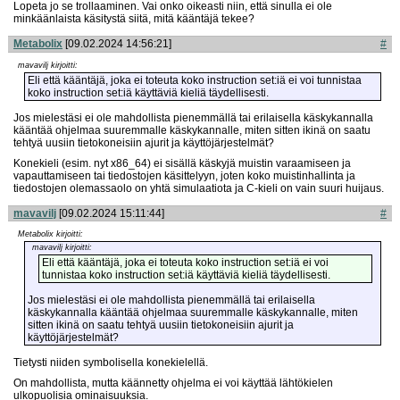
Lopeta jo se trollaaminen. Vai onko oikeasti niin, että sinulla ei ole
minkäänlaista käsitystä siitä, mitä kääntäjä tekee?
Metabolix
[09.02.2024 14:56:21]
#
mavavilj kirjoitti:
Eli että kääntäjä, joka ei toteuta koko instruction set:iä ei voi tunnistaa
koko instruction set:iä käyttäviä kieliä täydellisesti.
Jos mielestäsi ei ole mahdollista pienemmällä tai erilaisella käskykannalla
kääntää ohjelmaa suuremmalle käskykannalle, miten sitten ikinä on saatu
tehtyä uusiin tietokoneisiin ajurit ja käyttöjärjestelmät?
Konekieli (esim. nyt x86_64) ei sisällä käskyjä muistin varaamiseen ja
vapauttamiseen tai tiedostojen käsittelyyn, joten koko muistinhallinta ja
tiedostojen olemassaolo on yhtä simulaatiota ja C-kieli on vain suuri huijaus.
mavavilj
[09.02.2024 15:11:44]
#
Metabolix kirjoitti:
mavavilj kirjoitti:
Eli että kääntäjä, joka ei toteuta koko instruction set:iä ei voi
tunnistaa koko instruction set:iä käyttäviä kieliä täydellisesti.
Jos mielestäsi ei ole mahdollista pienemmällä tai erilaisella
käskykannalla kääntää ohjelmaa suuremmalle käskykannalle, miten
sitten ikinä on saatu tehtyä uusiin tietokoneisiin ajurit ja
käyttöjärjestelmät?
Tietysti niiden symbolisella konekielellä.
On mahdollista, mutta käännetty ohjelma ei voi käyttää lähtökielen
ulkopuolisia ominaisuuksia.