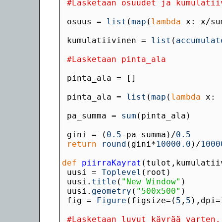
#Lasketaan osuudet ja kumulatii
 osuus = 
list
(
map
(
lambda
 kumulatiivinen = 
list
(
accumulat
#Lasketaan pinta_ala
 pinta_ala = 
list
(
map
(
lambda
 x: 
 pa_summa = 
sum
 gini = (
0.5
-pa_summa)/
0.5
return
round
(gini*
10000.0
)/
1000
def
 piirraKayrat
 uusi = 
Toplevel
 uusi.
title
(
"New Window"
 uusi.
geometry
(
"500x500"
 fig = 
Figure
(figsize=(
5
,
5
),dpi=
#Lasketaan luvut käyrää varten.