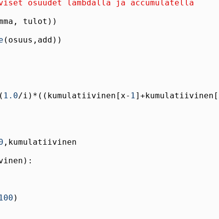
viset osuudet lambdalla ja accumulatella
e
(
1.0
/i)*((kumulatiivinen[x-
1
]+kumulatiivinen[
0
100