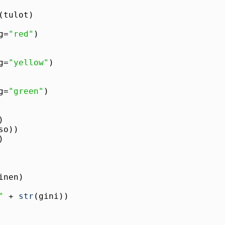
g=
"red"
g=
"yellow"
g=
"green"
"
 + 
str