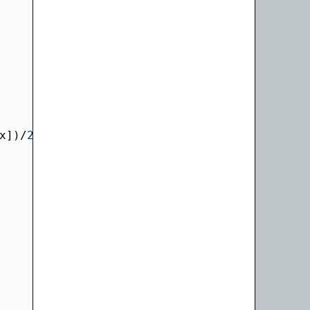
x])/
2
),   
range
(
1
,
len