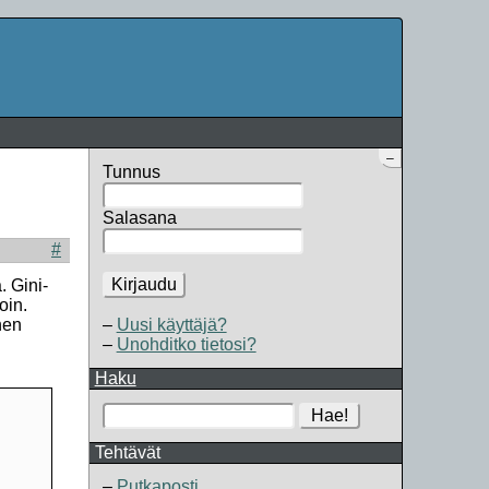
–
Tunnus
Salasana
#
Kirjaudu
. Gini-
oin.
Uusi käyttäjä?
nen
Unohditko tietosi?
Haku
Hae!
Tehtävät
Putkaposti