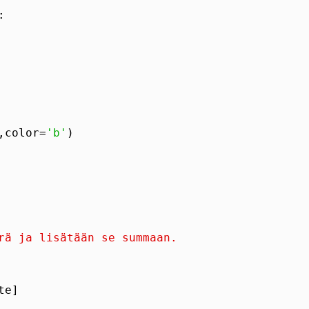
,color=
'b'
rä ja lisätään se summaan.