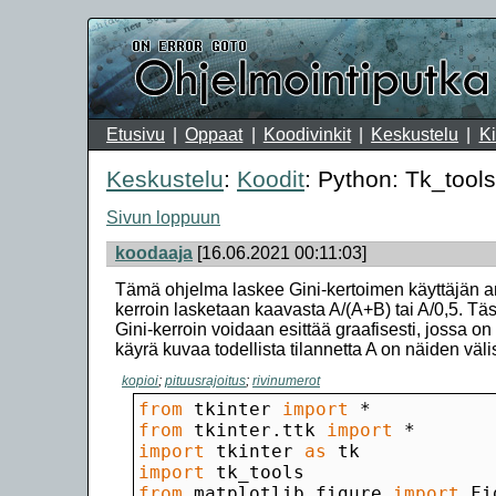
Etusivu
Oppaat
Koodivinkit
Keskustelu
Ki
Keskustelu
:
Koodit
: Python: Tk_tools
Sivun loppuun
koodaaja
[16.06.2021 00:11:03]
Tämä ohjelma laskee Gini-kertoimen käyttäjän anta
kerroin lasketaan kaavasta A/(A+B) tai A/0,5. Täs
Gini-kerroin voidaan esittää graafisesti, jossa o
käyrä kuvaa todellista tilannetta A on näiden väl
kopioi
;
pituusrajoitus
;
rivinumerot
from
 tkinter 
import
from
 tkinter.ttk 
import
import
 tkinter 
as
import
from
 matplotlib.figure 
import