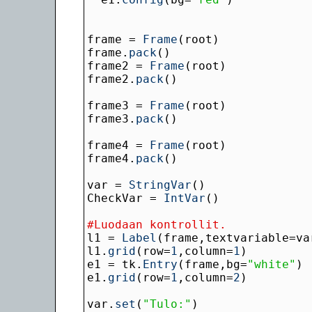
frame = 
Frame
frame.
pack
frame2 = 
Frame
frame2.
pack
frame3 = 
Frame
frame3.
pack
frame4 = 
Frame
frame4.
pack
var = 
StringVar
CheckVar = 
IntVar
#Luodaan kontrollit.
l1 = 
Label
l1.
grid
(row=
1
,column=
1
e1 = tk.
Entry
(frame,bg=
"white"
e1.
grid
(row=
1
,column=
2
var.
set
(
"Tulo:"