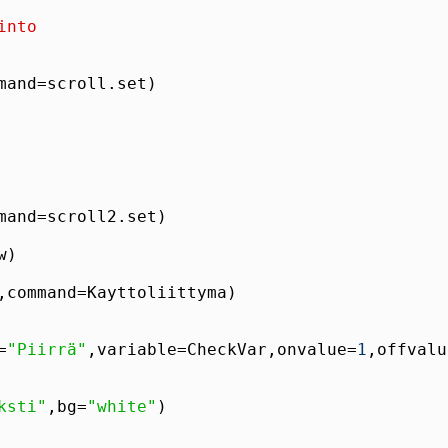
into
=
"Piirrä"
,variable=CheckVar,onvalue=
1
,offvalu
ksti"
,bg=
"white"