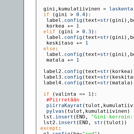
  gini,kumulatiivinen = 
laskenta
if
 (gini > 
0.4
   label.
config
(text=
str
(gini),b
   korkea += 
1
elif
 (gini > 
0.3
   label.
config
(text=
str
(gini),b
   keskitaso += 
1
else
   label.
config
(text=
str
(gini),b
   matala += 
1
  label2.
config
(text=
str
  label3.
config
(text=
str
  label4.
config
(text=
str
if
 (valinta == 
1
#Piirretään
piirraKayrat
pylvas
  lst.
insert
(END, 
"Gini-kerroin:
  lst2.
insert
(END, 
str
except
  e1.
config
(bg=
"red"