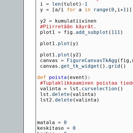
 i = 
len
(tulot)-
1
 y = [a/i 
for
 a 
in
range
(
0
,i+
1
#Piirretään käyrät.
 plot1 = fig.
add_subplot
(
111
 plot1.
plot
 plot1.
plot
 canvas = 
FigureCanvasTkAgg
 canvas.
get_tk_widget
().
grid
def
 poista
#Tuplaklikkaaminen poistaa tied
 valinta = lst.
curselection
 lst.
delete
 lst2.
delete
matala = 
0
keskitaso = 
0