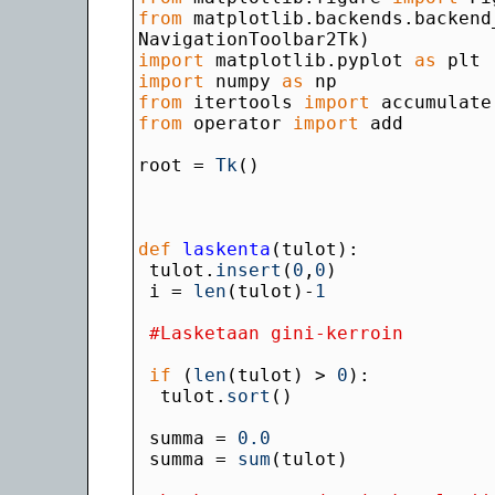
from
 matplotlib.backends.backend
import
 matplotlib.pyplot 
as
import
 numpy 
as
from
 itertools 
import
from
 operator 
import
root = 
Tk
def
 laskenta
 tulot.
insert
(
0
,
0
 i = 
len
(tulot)-
1
#Lasketaan gini-kerroin
if
 (
len
(tulot) > 
0
  tulot.
sort
 summa = 
0.0
 summa = 
sum