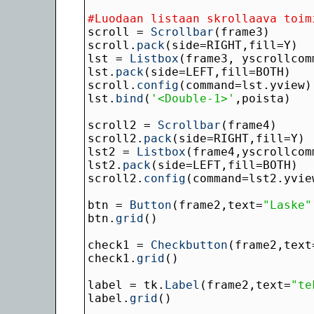
#Luodaan listaan skrollaava toim
scroll = 
Scrollbar
scroll.
pack
lst = 
Listbox
lst.
pack
scroll.
config
lst.
bind
(
'<Double-1>'
scroll2 = 
Scrollbar
scroll2.
pack
lst2 = 
Listbox
lst2.
pack
scroll2.
config
btn = 
Button
(frame2,text=
"Laske"
btn.
grid
check1 = 
Checkbutton
(frame2,text
check1.
grid
label = tk.
Label
(frame2,text=
"te
label.
grid