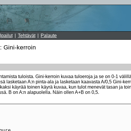
lpailut
Tehtävät
Palaute
: Gini-kerroin
mista tuloista. Gini-kerroin kuvaa tuloeroja ja se on 0-1 välillä
sä lasketaan A:n pinta-ala ja lasketaan kaavasta A/0,5 Gini-kerr
n kaksi käyrää toinen käyrä kuvaa, kun tulot menevät tasan ja toi
issä. B on A:n alapuolella. Näin ollen A+B on 0,5.