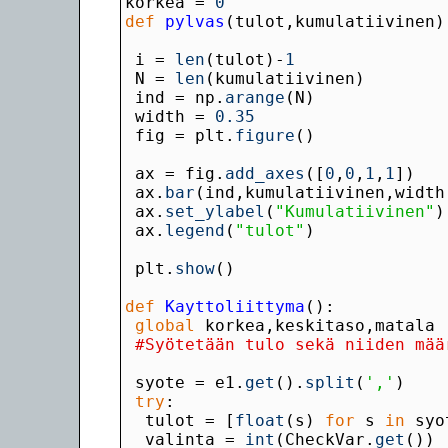
korkea = 
0
def
 pylvas
 i = 
len
(tulot)-
1
 N = 
len
 ind = np.
arange
 width = 
0.35
 fig = plt.
figure
 ax = fig.
add_axes
([
0
,
0
,
1
,
1
 ax.
bar
(ind,kumulatiivinen,width
 ax.
set_ylabel
(
"Kumulatiivinen"
 ax.
legend
(
"tulot"
 plt.
show
def
 Kayttoliittyma
global
#Syötetään tulo sekä niiden mää
 syote = e1.
get
().
split
(
','
try
  tulot = [
float
(s) 
for
 s 
in
  valinta = 
int
(CheckVar.
get