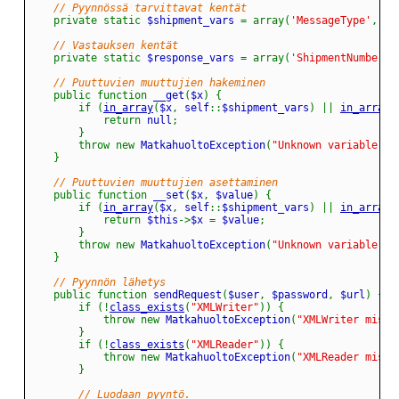
// Pyynnössä tarvittavat kentät
private
static
 $shipment_vars 
=
array
(
'MessageType'
,
'S
// Vastauksen kentät
private
static
 $response_vars 
=
array
(
'ShipmentNumber'
,
// Puuttuvien muuttujien hakeminen
public
function
 __get
(
$x
)
{
if
(
in_array
(
$x
,
 self
::
$shipment_vars
)
||
in_array
(
return
 null
;
}
throw
new
 MatkahuoltoException
(
"Unknown variable: $
}
// Puuttuvien muuttujien asettaminen
public
function
 __set
(
$x
,
 $value
)
{
if
(
in_array
(
$x
,
 self
::
$shipment_vars
)
||
in_array
(
return
 $this
->
$x 
=
 $value
;
}
throw
new
 MatkahuoltoException
(
"Unknown variable: $
}
// Pyynnön lähetys
public
function
 sendRequest
(
$user
,
 $password
,
 $url
)
{
if
(
!
class_exists
(
"XMLWriter"
)
)
{
throw
new
 MatkahuoltoException
(
"XMLWriter missi
}
if
(
!
class_exists
(
"XMLReader"
)
)
{
throw
new
 MatkahuoltoException
(
"XMLReader missi
}
// Luodaan pyyntö.