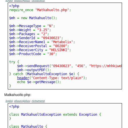
kopioi
;
pituusrajoitus
;
rivinumerot
require_once
"Matkahuolto.php"
;
$mh 
=
new
 Matkahuolto
(
)
;
$mh
->
MessageType 
=
"N"
;
$mh
->
Weight 
=
"3.25"
;
$mh
->
Packages 
=
"2"
;
$mh
->
SenderId 
=
"09430023"
;
$mh
->
ReceiverName1 
=
"Metabolix"
;
$mh
->
ReceiverPostal 
=
"00280"
;
$mh
->
ReceiverCity 
=
"HELSINKI"
;
$mh
->
ProductCode 
=
"30"
;
try
{
	$mh
->
sendRequest
(
"09430023"
,
"456"
,
"https://mhhkiweb1.
	$mh
->
outputPDF
(
)
;
}
catch
(
MatkahuoltoException $e
)
{
header
(
"Content-Type: text/plain"
)
;
echo
 $e
->
getMessage
(
)
;
}
Matkahuolto.php:
kopioi
;
pituusrajoitus
;
rivinumerot
class
 MatkahuoltoException 
extends
 Exception 
{
}
class
 Matkahuolto 
{