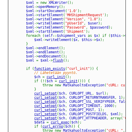
		$xml 
=
new
 XMLWriter
(
)
;
		$xml
->
openMemory
(
)
;
		$xml
->
startDocument
(
'1.0'
)
;
		$xml
->
startElement
(
'MHShipmentRequest'
)
;
		$xml
->
writeElement
(
"Version"
,
"1.0"
)
;
		$xml
->
writeElement
(
"pUserId"
,
 $user
)
;
		$xml
->
writeElement
(
"Password"
,
 $password
)
;
		$xml
->
startElement
(
'Shipment'
)
;
foreach
(
self
::
$shipment_vars 
as
 $x
)
if
(
$this
->
$x 
			$xml
->
writeElement
(
$x
,
 $this
->
$x
)
;
}
		$xml
->
endElement
(
)
;
		$xml
->
endElement
(
)
;
		$xml
->
endDocument
(
)
;
		$xml 
=
 $xml
->
flush
(
)
;
if
(
function_exists
(
"curl_init"
)
)
{
// Lähetetään pyyntö.
			$ch 
=
curl_init
(
)
;
if
(
!
(
$ch 
=
curl_init
(
)
)
)
{
throw
new
 MatkahuoltoException
(
"cURL: curl_
}
curl_setopt
(
$ch
,
 CURLOPT_URL
,
 $url
)
;
curl_setopt
(
$ch
,
 CURLOPT_RETURNTRANSFER
,
 1
)
;
curl_setopt
(
$ch
,
 CURLOPT_SSL_VERIFYPEER
,
 false
)
curl_setopt
(
$ch
,
 CURLOPT_TIMEOUT
,
 1000
)
;
curl_setopt
(
$ch
,
 CURLOPT_POST
,
 1
)
;
curl_setopt
(
$ch
,
 CURLOPT_POSTFIELDS
,
 $xml
)
;
curl_setopt
(
$ch
,
 CURLOPT_HTTPHEADER
,
array
(
'Con
			$data 
=
curl_exec
(
$ch
)
;
if
(
curl_errno
(
$ch
)
)
{
throw
new
 MatkahuoltoException
(
"cURL: "
.
cu