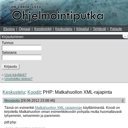
Etusivu
Oppaat
Koodivinkit
Keskustelu
Kilpailut
Tehtävät
Palaute
Kirjautuminen
–
Tunnus
Salasana
Kirjaudu
Uusi käyttäjä?
Unohditko tietosi?
Keskustelu
:
Koodit
: PHP: Matkahuollon XML-rajapinta
Metabolix
[29.06.2012 23:08:46]
#
Tässä on esimerkki
Matkahuollon XML-rajapinnan
käyttämisestä. Koodi on
kirjoitettu Matkahuollon oman esimerkkikoodin pohjalta mutta huomattavasti
lyhyemmin, selvemmin ja paremmin.
pdf.php: