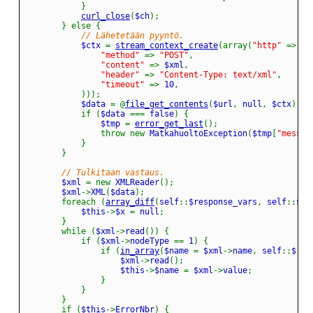
}
curl_close
(
$ch
)
;
}
else
{
// Lähetetään pyyntö.
			$ctx 
=
stream_context_create
(
array
(
"http"
=>
ar
"method"
=>
"POST"
,
"content"
=>
 $xml
,
"header"
=>
"Content-Type: text/xml"
,
"timeout"
=>
 10
,
)
)
)
;
			$data 
=
@
file_get_contents
(
$url
,
 null
,
 $ctx
)
;
if
(
$data 
===
 false
)
{
				$tmp 
=
error_get_last
(
)
;
throw
new
 MatkahuoltoException
(
$tmp
[
"messag
}
}
// Tulkitaan vastaus.
		$xml 
=
new
 XMLReader
(
)
;
		$xml
->
XML
(
$data
)
;
foreach
(
array_diff
(
self
::
$response_vars
,
 self
::
$sh
			$this
->
$x 
=
 null
;
}
while
(
$xml
->
read
(
)
)
{
if
(
$xml
->
nodeType 
==
 1
)
{
if
(
in_array
(
$name 
=
 $xml
->
name
,
 self
::
$res
					$xml
->
read
(
)
;
					$this
->
$name 
=
 $xml
->
value
;
}
}
}
if
(
$this
->
ErrorNbr
)
{