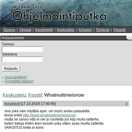
Etusivu
Oppaat
Koodivinkit
Keskustelu
Kilpailut
Tehtävät
Palaute
Kirjautuminen
–
Tunnus
Salasana
Kirjaudu
Uusi käyttäjä?
Unohditko tietosi?
Keskustelu
:
Koodit
: Whatrealtimeisnow
lexathedj
[17.10.2018 17:40:45]
#
sivu joka vain näyttää ajan. voi myös antaa palautetta.
tässä linkki
http://www.whatrealtimeisnow.net
mutta se sanoo että ei ole ip osoitetta jos käy mulla laitteilla.
tarten tietoja miten teen koodin joka sitten avaa muilta laitteilta.
VAROITUS linkki ei toimi.