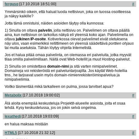
fergusq
[17.10.2018 18:51:00]
#
Ymmärsinkö oikein, että haluat luoda nettisivun, joka on tuossa osoitteessa
ja näkyy kaikille?
Jotta tämä onnistuisi, näiden asioiden täytyy olla kunnossa:
1) Sinulla on oltava
palvelin
, jolla nettisivu on. Palvelimen on oltava päällä
aina, kun nettisivun on tarkoitus näkyä eli yleensä koko ajan. Palvelimella on
oltava
julkinen IP-osoite
. Kotiverkossa olevat palvelimet eivät oletuksena
näy ulos, vaan esimerkiksi reitittimeen on yleensä säädettävä
porttien ohjaus
tai muita asetuksia. Tähän löytyy ohjeita Internetistä.
Jos et halua pitää omaa palvelinta, on olemassa eri palveluita, jotka myyvät
tilaa omilla palvelimillaan. Näitä ovat Web-hotellit ja muut Hosting-palvelut.
2) Sinulla on omistettava
domain-nimi
ja sitä varten nimipalvelimet.
Domaineja voi rekisteröidä eri palveluntarjoajilta. Jos käytät Web-hotellia
tms., he tarjoavat usein myös domain-nimienrekisteröimispalvelua ja
nimipalvelimia.
Voitko täsmentää mikä tarkalleen on pulma, jossa tarvitset apua?
Metabolix
[17.10.2018 19:00:02]
#
Älä aloita enempää keskusteluja Projektit-alueelle asioista, joita et osaa
tehdä. Kysy keskustelussa, jos on jokin selvä ongelma.
lexathedj
[17.10.2018 19:03:09]
#
en halua maksaa mistään
HTML5
[17.10.2018 21:32:12]
#