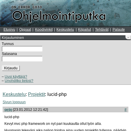
Etusivu
Oppaat
Koodivinkit
Keskustelu
Kilpailut
Tehtävät
Palaute
Kirjautuminen
–
Tunnus
Salasana
Kirjaudu
Uusi käyttäjä?
Unohditko tietosi?
Keskustelu
:
Projektit
: lucid-php
Sivun loppuun
qeijo
[23.01.2012 12:21:42]
#
lucid-php
Kevyt mvc php framework on nyt pari kuukautta ollut työn alla.
Huomasin tekeväni aika paljon toistoa aina uuden projektin tullessa, päädyin