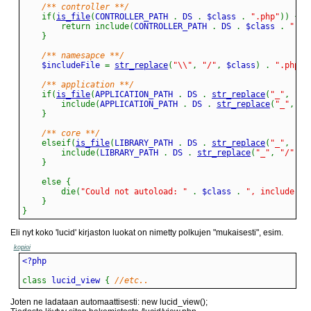
/** controller **/
if
(
is_file
(
CONTROLLER_PATH 
.
 DS 
.
 $class 
.
".php"
)
)
{
return
include
(
CONTROLLER_PATH 
.
 DS 
.
 $class 
.
".ph
}
/** namesapce **/
    $includeFile 
=
str_replace
(
"\\"
,
"/"
,
 $class
)
.
".php"
;
/** application **/
if
(
is_file
(
APPLICATION_PATH 
.
 DS 
.
str_replace
(
"_"
,
"/"
include
(
APPLICATION_PATH 
.
 DS 
.
str_replace
(
"_"
,
"/
}
/** core **/
elseif
(
is_file
(
LIBRARY_PATH 
.
 DS 
.
str_replace
(
"_"
,
"/"
include
(
LIBRARY_PATH 
.
 DS 
.
str_replace
(
"_"
,
"/"
,
$i
}
else
{
die
(
"Could not autoload: "
.
 $class 
.
", include fi
}
}
Eli nyt koko 'lucid' kirjaston luokat on nimetty polkujen "mukaisesti", esim.
kopioi
class
 lucid_view 
{
//etc..
Joten ne ladataan automaattisesti: new lucid_view();