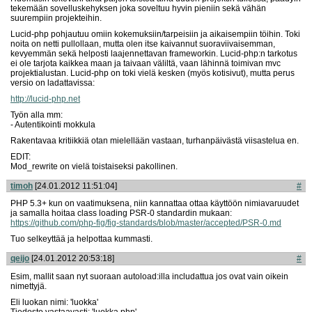
tekemään sovelluskehyksen joka soveltuu hyvin pieniin sekä vähän
suurempiin projekteihin.
Lucid-php pohjautuu omiin kokemuksiin/tarpeisiin ja aikaisempiin töihin. Toki
noita on netti pullollaan, mutta olen itse kaivannut suoraviivaisemman,
kevyemmän sekä helposti laajennettavan frameworkin. Lucid-php:n tarkotus
ei ole tarjota kaikkea maan ja taivaan väliltä, vaan lähinnä toimivan mvc
projektialustan. Lucid-php on toki vielä kesken (myös kotisivut), mutta perus
versio on ladattavissa:
http://lucid-php.net
Työn alla mm:
- Autentikointi mokkula
Rakentavaa kritiikkiä otan mielellään vastaan, turhanpäivästä viisastelua en.
EDIT:
Mod_rewrite on vielä toistaiseksi pakollinen.
timoh
[24.01.2012 11:51:04]
#
PHP 5.3+ kun on vaatimuksena, niin kannattaa ottaa käyttöön nimiavaruudet
ja samalla hoitaa class loading PSR-0 standardin mukaan:
https://github.com/php-fig/fig-standards/blob/master/accepted/PSR-0.md
Tuo selkeyttää ja helpottaa kummasti.
qeijo
[24.01.2012 20:53:18]
#
Esim, mallit saan nyt suoraan autoload:illa includattua jos ovat vain oikein
nimettyjä.
Eli luokan nimi: 'luokka'
Tiedosto vastaavasti: 'luokka.php'