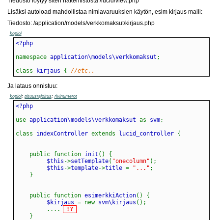
Tiedosto löytyy siten hakemistosta /lucid/view.php
Lisäksi autoload mahdollistaa nimiavaruuksien käytön, esim kirjaus malli:
Tiedosto: /application/models/verkkomaksut/kirjaus.php
kopioi
namespace
 application\models\verkkomaksut
;
class
 kirjaus 
{
//etc..
Ja lataus onnistuu:
kopioi
;
pituusrajoitus
;
rivinumerot
use
 application\models\verkkomaksut 
as
 svm
;
class
 indexController 
extends
 lucid_controller 
{
public
function
 init
(
)
{
         $this
->
setTemplate
(
"onecolumn"
)
;
         $this
->
template
->
title 
=
"..."
;
}
public
function
 esimerkkiAction
(
)
{
         $kirjaus 
=
new
 svm\kirjaus
(
)
;
...
.
}