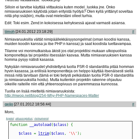
Silloin ei tarvitse käyttää viittauksia kuten model_luokka jne. Onko
nimiavaruuksien käytöstä jotain erityistä hyötyä? Olen kyllä yrittänyt soveltaa
niitä php:ssä(kin), mutta ovat mielestäni olleet turhia.
Edit: Toki esim. Zend:in kokoisessa kehyksessä ajavat varmasti asiansa.
timoh
[24.01.2012 23:18:29]
#
Nimiavaruuksilla vältät nimipäällekkäisyysongelmat (oman koodisi kanssa,
muiden koodin kanssa ja itse PHP:n kanssa) ja saat koodista luettavampaa.
Tilanne voi monimutkaistua äkisti jos otat projektiisi mukaan ulkopuolisia
komponetteja tai projektisi itsessään kasvaa. Mutta nimiavaruuksien kanssa
homma pysyy nätisti kasassa.
Nykyään nimiavaruudet yhdistettynä tuolla PSR-0 standardilla pitää homman
hyvin kasassa, ja erillisiä komponentteja on helppo käyttää itsenäisesti siellä
missä niitä tarvitaan (tämä ei toki tietysti pelkästään tuolla PSR-0 standardilla
ja nimiavaruuksilla hoidu). Mutta kuitenkin projektin rakenne ohjautuu
oikeille raiteille niin että yhteensopivuus on paremmassa kunnossa.
Tuolla on lisää mietteitä nimiavaruuksista:
http://mwop.net/blog/254-Why-PHP-Namespaces-Matter
qeijo
[27.01.2012 18:56:44]
#
Moro,
kopioi
;
pituusrajoitus
;
rivinumerot
function
 __autoload
(
$class
)
{
    $class 
=
ltrim
(
$class
,
'\\'
)
;