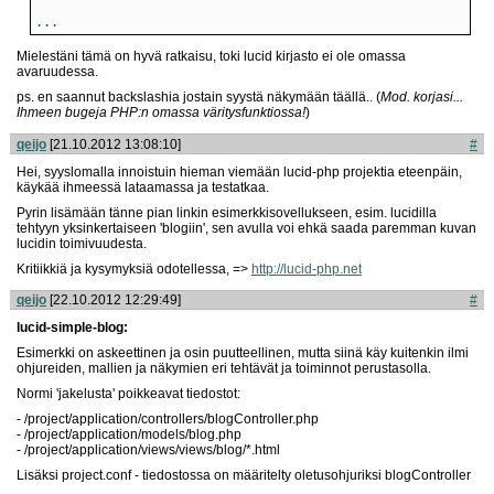
...
Mielestäni tämä on hyvä ratkaisu, toki lucid kirjasto ei ole omassa
avaruudessa.
ps. en saannut backslashia jostain syystä näkymään täällä.. (
Mod. korjasi...
Ihmeen bugeja PHP:n omassa väritysfunktiossa!
)
qeijo
[21.10.2012 13:08:10]
#
Hei, syyslomalla innoistuin hieman viemään lucid-php projektia eteenpäin,
käykää ihmeessä lataamassa ja testatkaa.
Pyrin lisämään tänne pian linkin esimerkkisovellukseen, esim. lucidilla
tehtyyn yksinkertaiseen 'blogiin', sen avulla voi ehkä saada paremman kuvan
lucidin toimivuudesta.
Kritiikkiä ja kysymyksiä odotellessa, =>
http://lucid-php.net
qeijo
[22.10.2012 12:29:49]
#
lucid-simple-blog:
Esimerkki on askeettinen ja osin puutteellinen, mutta siinä käy kuitenkin ilmi
ohjureiden, mallien ja näkymien eri tehtävät ja toiminnot perustasolla.
Normi 'jakelusta' poikkeavat tiedostot:
- /project/application/controllers/blogController.
php
- /project/application/models/blog.php
- /project/application/views/views/blog/*.html
Lisäksi project.conf - tiedostossa on määritelty oletusohjuriksi blogController