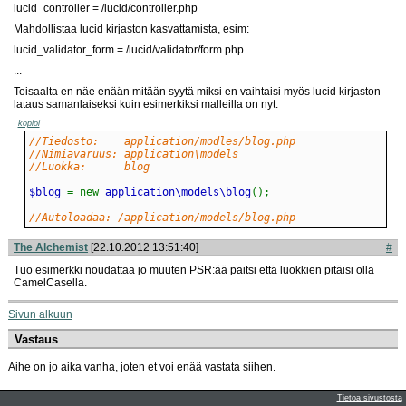
lucid_controller = /lucid/controller.php
Mahdollistaa lucid kirjaston kasvattamista, esim:
lucid_validator_form = /lucid/validator/form.php
...
Toisaalta en näe enään mitään syytä miksi en vaihtaisi myös lucid kirjaston
lataus samanlaiseksi kuin esimerkiksi malleilla on nyt:
kopioi
//Tiedosto:    application/modles/blog.php
//Nimiavaruus: application\models
//Luokka:      blog
$blog 
=
new
 application\models\blog
(
)
;
//Autoloadaa: /application/models/blog.php
The Alchemist
[22.10.2012 13:51:40]
#
Tuo esimerkki noudattaa jo muuten PSR:ää paitsi että luokkien pitäisi olla
CamelCasella.
Sivun alkuun
Vastaus
Aihe on jo aika vanha, joten et voi enää vastata siihen.
Tietoa sivustosta