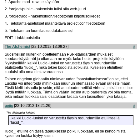
1. Apache mod_rewrite käyttöön
2. /project/public - hakemisto tulisi olla web-juuri
3. /project/log - hakemistoon/tiedostoihin kirjoitusoikedet
4. Tietokanta-asetukset määriteltävä project.conf tiedostoon
5. Tietokannan luontilause: database.sql
EDIT: Linkki poistettu
The Alchemist
[22.10.2012 13:09:27]
#
Suosittelisin kuitenkin opettelemaan PSR-standardien mukaiset
koodauskäytännöt ja ottamaan ne myös koko Lucid-projektiin käyttöön.
Nykyisellään kaikki Lucid-luokat on varustettu täysin redundantilla
etuliitteellä "lucid_", mikä tekee koodista sotkuista. Kyseisen etuliitteen
kuuluisi olla oma nimiavaruutensa.
Toinen ongelma globaalin nimiavaruuden "saastuttamisessa" on se, ettei
Lucidia voi integroida mihinkään muuhun olemassaolevaan järjestelmään.
Tästä kielii toisaalta jo sekin, että autoloader heittää virhettä, mikäli se ei itse
löydä mitään luokkaa. Tämä on väärin, koska autoloadereita voi olla monta,
eikä mitään luokkaa saisi osatakaan ladata kuin täsmälleen yksi lataaja.
qeijo
[22.10.2012 13:21:26]
#
The Alchemist kirjoitti:
..kaikki Lucid-luokat on varustettu täysin redundantilla etuliitteellä
"lucid_"..
'lucid_' etuliite on tässä tapauksessa polku luokkaan, eli se kertoo mistä
kyseinen luokka löytyy, esim: