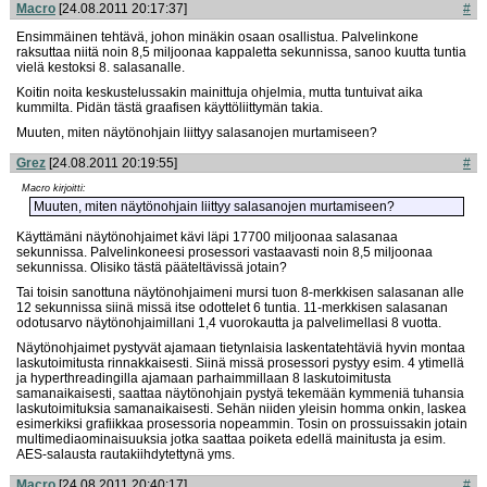
Macro
[24.08.2011 20:17:37]
#
Ensimmäinen tehtävä, johon minäkin osaan osallistua. Palvelinkone
raksuttaa niitä noin 8,5 miljoonaa kappaletta sekunnissa, sanoo kuutta tuntia
vielä kestoksi 8. salasanalle.
Koitin noita keskustelussakin mainittuja ohjelmia, mutta tuntuivat aika
kummilta. Pidän tästä graafisen käyttöliittymän takia.
Muuten, miten näytönohjain liittyy salasanojen murtamiseen?
Grez
[24.08.2011 20:19:55]
#
Macro kirjoitti:
Muuten, miten näytönohjain liittyy salasanojen murtamiseen?
Käyttämäni näytönohjaimet kävi läpi 17700 miljoonaa salasanaa
sekunnissa. Palvelinkoneesi prosessori vastaavasti noin 8,5 miljoonaa
sekunnissa. Olisiko tästä pääteltävissä jotain?
Tai toisin sanottuna näytönohjaimeni mursi tuon 8-merkkisen salasanan alle
12 sekunnissa siinä missä itse odottelet 6 tuntia. 11-merkkisen salasanan
odotusarvo näytönohjaimillani 1,4 vuorokautta ja palvelimellasi 8 vuotta.
Näytönohjaimet pystyvät ajamaan tietynlaisia laskentatehtäviä hyvin montaa
laskutoimitusta rinnakkaisesti. Siinä missä prosessori pystyy esim. 4 ytimellä
ja hyperthreadingilla ajamaan parhaimmillaan 8 laskutoimitusta
samanaikaisesti, saattaa näytönohjain pystyä tekemään kymmeniä tuhansia
laskutoimituksia samanaikaisesti. Sehän niiden yleisin homma onkin, laskea
esimerkiksi grafiikkaa prosessoria nopeammin. Tosin on prossuissakin jotain
multimediaominaisuuksia jotka saattaa poiketa edellä mainitusta ja esim.
AES-salausta rautakiihdytettynä yms.
Macro
[24.08.2011 20:40:17]
#