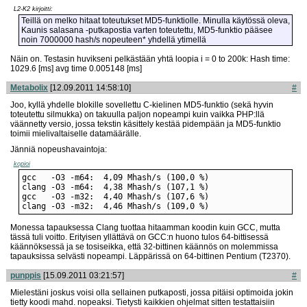
L2-K2 kirjoitti:
Teillä on melko hitaat toteutukset MD5-funktiolle. Minulla käytössä oleva,
Kaunis salasana -putkapostia varten toteutettu, MD5-funktio pääsee
noin 7000000 hash/s nopeuteen* yhdellä ytimellä
Näin on. Testasin huvikseni pelkästään yhtä loopia i = 0 to 200k: Hash time:
1029.6 [ms] avg time 0.005148 [ms]
Metabolix
[12.09.2011 14:58:10]
#
Joo, kyllä yhdelle blokille sovellettu C-kielinen MD5-funktio (sekä hyvin
toteutettu silmukka) on takuulla paljon nopeampi kuin vaikka PHP:llä
väännetty versio, jossa tekstin käsittely kestää pidempään ja MD5-funktio
toimii mielivaltaiselle datamäärälle.
Jänniä nopeushavaintoja:
kopioi
clang -O3 -m32:  4,46 Mhash/s (109,0 %)
Monessa tapauksessa Clang tuottaa hitaamman koodin kuin GCC, mutta
tässä tuli voitto. Erityisen yllättävä on GCC:n huono tulos 64-bittisessä
käännöksessä ja se tosiseikka, että 32-bittinen käännös on molemmissa
tapauksissa selvästi nopeampi. Läppärissä on 64-bittinen Pentium (T2370).
punppis
[15.09.2011 03:21:57]
#
Mielestäni joskus voisi olla sellainen putkaposti, jossa pitäisi optimoida jokin
tietty koodi mahd. nopeaksi. Tietysti kaikkien ohjelmat sitten testattaisiin