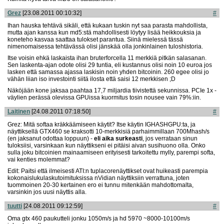
Grez
[23.08.2011 00:10:32]
#
Ihan hauska tehtävä sikäli, että kukaan tuskin nyt saa parasta mahdollista,
mutta ajan kanssa kun md5:stä mahdollisesti löytyy lisää heikkouksia ja
koneteho kasvaa saattaa tulokset parantua. Siinä mielessä tässä
nimenomaisessa tehtävässä olisi jänskää olla jonkinlainen tuloshistoria.
Itse voisin ehkä laskaista ihan bruterforcella 11 merkkiä pitkän salasanan.
Sen laskenta-ajan odote olisi 29 tuntia, eli kustannus olisi noin 10 euroa jos
lasken että samassa ajassa laskisin noin yhden bitcoinin. 260 egee olisi jo
vähän liian iso investointi siitä ilosta että saisi 12 merkkisen ;D
Näköjään kone jaksaa paahtaa 17,7 miljardia tiivistettä sekunnissa. PCIe 1x -
väylien perässä olevissa GPUissa kuormitus tosin nousee vain 79%:iin.
Laitinen
[24.08.2011 07:18:50]
#
Grez: Mitä softaa kräkkäämiseen käytit? Itse käytin IGHASHGPU:ta, ja
näyttiksellä GTX460 se kraksotti 10-merkkisiä parhaimmillaan 700Mhash/s
(en jaksanut odottaa loppuun) -
eli aika surkeasti
, jos verrataan sinun
tuloksiisi, varsinkaan kun näyttikseni ei pitäisi aivan susihuono olla. Onko
sulla joku bitcoinien mainaamiseen erityisesti tarkoitettu mylly, parempi softa,
vai kenties molemmat?
Edit: Paitsi että ilmeisesti ATI:n tuplacorenäyttikset ovat huikeasti parempia
kokonaislukulaskutoimituksissa nVidian näyttiksiin verrattuna, joten
tuommoinen 20-30 kertainen ero ei tunnu mitenkään mahdottomalta,
varsinkin jos uusi näyttis alla.
tuutti
[24.08.2011 09:12:59]
#
Oma gtx 460 paukutteli jonku 1050m/s ja hd 5970 ~8000-10100m/s