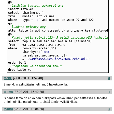
go
--Lisätään tauluun aakkoset a-z
insert
into
select
from
where
	type = 
'p'
and
 number 
between
 97 
and
go
--luodaan primary key
alter
table
 #a 
add
 constraint pk_a 
primary key
 clustered ([
go
--Kysely jolla selvitetään 5 pitkä salasana MD5 hashista
select
 	top 1 a.a+b.a+c.a+d.a+e.a 
as
from
where
	convert(
varchar
		,hashbytes(
'md5'
		= 
'0x49fc455b20e50f22a736048ceba0ad39'
order
by
 1
--Dropataan väliaikainen taulu
drop
table
 #a
Meitzi
[27.08.2011 11:57:48]
#
8 merkkiin asti pääsin netin md5 hakukoneilla.
tesmu
[27.08.2011 15:42:20]
#
Sinänsä tämä on erikoinen putkaposti koska tähän periaatteessa ei tarvitse
ohjelmointitaitoa lainkaan... Lisää tämäntyylisiä kiitos...
Macro
[02.09.2011 12:06:26]
#