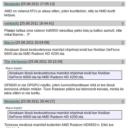
Metabolix
[25.08.2011 17:05:13]
#
AMD on ostanut ATI:n jo aikaa sitten, joten kuvittelisin, että se AMD-kortti
kelpaa.
vehkis91
[25.08.2011 18:44:41]
#
Pitøøpi laittaa oma radeon hd6950 raksuttaa yæks tota ja kattoo aamull, ettø
mikø tilanne... :P
Macro
[25.08.2011 20:04:09]
#
Ainakaan tässä keskustelussa mainitut ohjelmat eivät tue Nvidian GeForce
6600:sta tai AMD Radeon HD 4200:sta.
The Alchemist
[25.08.2011 20:10:29]
#
Macro kirjoitti:
Ainakaan tässä keskustelussa mainitut ohjelmat eivät tue Nvidian
GeForce 6600:sta tai AMD Radeon HD 4200:sta.
GF6600 ei ole GPGPU-näyttis, joten luonnollisestikaan sillä ei tee tässä
keississä yhtään mitään. Tuon Ratukan pitäisi kai teknisesti kelvata, minkä lie
takia sitten ei ole tuettu.
Metabolix
[25.08.2011 20:44:27]
#
Macro kirjoitti:
Ainakaan tässä keskustelussa mainitut ohjelmat eivät tue Nvidian
GeForce 6600:sta tai AMD Radeon HD 4200:sta.
Toisessa viestissä mainitsit kuitenkin AMD Radeon HD6850:n. Eikö tue