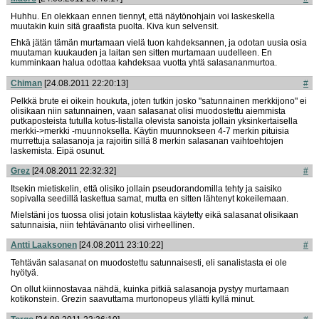
Huhhu. En olekkaan ennen tiennyt, että näytönohjain voi laskeskella
muutakin kuin sitä graafista puolta. Kiva kun selvensit.
Ehkä jätän tämän murtamaan vielä tuon kahdeksannen, ja odotan uusia osia
muutaman kuukauden ja laitan sen sitten murtamaan uudelleen. En
kumminkaan halua odottaa kahdeksaa vuotta yhtä salasananmurtoa.
Chiman
[24.08.2011 22:20:13]
#
Pelkkä brute ei oikein houkuta, joten tutkin josko "satunnainen merkkijono" ei
olisikaan niin satunnainen, vaan salasanat olisi muodostettu aiemmista
putkaposteista tutulla kotus-listalla olevista sanoista jollain yksinkertaisella
merkki->merkki -muunnoksella. Käytin muunnokseen 4-7 merkin pituisia
murrettuja salasanoja ja rajoitin sillä 8 merkin salasanan vaihtoehtojen
laskemista. Eipä osunut.
Grez
[24.08.2011 22:32:32]
#
Itsekin mietiskelin, että olisiko jollain pseudorandomilla tehty ja saisiko
sopivalla seedillä laskettua samat, mutta en sitten lähtenyt kokeilemaan.
Mielstäni jos tuossa olisi jotain kotuslistaa käytetty eikä salasanat olisikaan
satunnaisia, niin tehtävänanto olisi virheellinen.
Antti Laaksonen
[24.08.2011 23:10:22]
#
Tehtävän salasanat on muodostettu satunnaisesti, eli sanalistasta ei ole
hyötyä.
On ollut kiinnostavaa nähdä, kuinka pitkiä salasanoja pystyy murtamaan
kotikonstein. Grezin saavuttama murtonopeus yllätti kyllä minut.