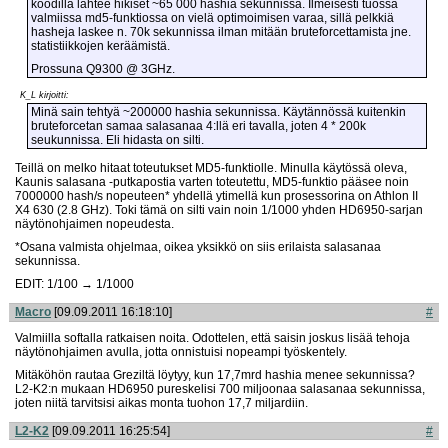
koodilla lähtee hikiset ~65 000 hashia sekunnissa. Ilmeisesti tuossa
valmiissa md5-funktiossa on vielä optimoimisen varaa, sillä pelkkiä
hasheja laskee n. 70k sekunnissa ilman mitään bruteforcettamista jne.
statistiikkojen keräämistä.
Prossuna Q9300 @ 3GHz.
K_L kirjoitti:
Minä sain tehtyä ~200000 hashia sekunnissa. Käytännössä kuitenkin
bruteforcetan samaa salasanaa 4:llä eri tavalla, joten 4 * 200k
seukunnissa. Eli hidasta on silti.
Teillä on melko hitaat toteutukset MD5-funktiolle. Minulla käytössä oleva,
Kaunis salasana -putkapostia varten toteutettu, MD5-funktio pääsee noin
7000000 hash/s nopeuteen* yhdellä ytimellä kun prosessorina on Athlon II
X4 630 (2.8 GHz). Toki tämä on silti vain noin 1/1000 yhden HD6950-sarjan
näytönohjaimen nopeudesta.
*Osana valmista ohjelmaa, oikea yksikkö on siis erilaista salasanaa
sekunnissa.
EDIT: 1/100 → 1/1000
Macro
[09.09.2011 16:18:10]
#
Valmiilla softalla ratkaisen noita. Odottelen, että saisin joskus lisää tehoja
näytönohjaimen avulla, jotta onnistuisi nopeampi työskentely.
Mitäköhön rautaa Greziltä löytyy, kun 17,7mrd hashia menee sekunnissa?
L2-K2:n mukaan HD6950 pureskelisi 700 miljoonaa salasanaa sekunnissa,
joten niitä tarvitsisi aikas monta tuohon 17,7 miljardiin.
L2-K2
[09.09.2011 16:25:54]
#