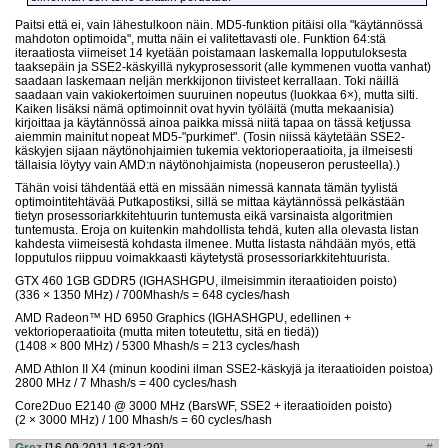
Paitsi että ei, vain lähestulkoon näin. MD5-funktion pitäisi olla "käytännössä
mahdoton optimoida", mutta näin ei valitettavasti ole. Funktion 64:stä
iteraatiosta viimeiset 14 kyetään poistamaan laskemalla lopputuloksesta
taaksepäin ja SSE2-käskyillä nykyprosessorit (alle kymmenen vuotta vanhat)
saadaan laskemaan neljän merkkijonon tiivisteet kerrallaan. Toki näillä
saadaan vain vakiokertoimen suuruinen nopeutus (luokkaa 6×), mutta silti.
Kaiken lisäksi nämä optimoinnit ovat hyvin työläitä (mutta mekaanisia)
kirjoittaa ja käytännössä ainoa paikka missä niitä tapaa on tässä ketjussa
aiemmin mainitut nopeat MD5-"purkimet". (Tosin niissä käytetään SSE2-
käskyjen sijaan näytönohjaimien tukemia vektorioperaatioita, ja ilmeisesti
tällaisia löytyy vain AMD:n näytönohjaimista (nopeuseron perusteella).)
Tähän voisi tähdentää että en missään nimessä kannata tämän tyylistä
optimointitehtävää Putkapostiksi, sillä se mittaa käytännössä pelkästään
tietyn prosessoriarkkitehtuurin tuntemusta eikä varsinaista algoritmien
tuntemusta. Eroja on kuitenkin mahdollista tehdä, kuten alla olevasta listan
kahdesta viimeisestä kohdasta ilmenee. Mutta listasta nähdään myös, että
lopputulos riippuu voimakkaasti käytetystä prosessoriarkkitehtuurista.
GTX 460 1GB GDDR5 (IGHASHGPU, ilmeisimmin iteraatioiden poisto)
(336 × 1350 MHz) / 700Mhash/s = 648 cycles/hash
AMD Radeon™ HD 6950 Graphics (IGHASHGPU, edellinen +
vektorioperaatioita (mutta miten toteutettu, sitä en tiedä))
(1408 × 800 MHz) / 5300 Mhash/s = 213 cycles/hash
AMD Athlon II X4 (minun koodini ilman SSE2-käskyjä ja iteraatioiden poistoa)
2800 MHz / 7 Mhash/s = 400 cycles/hash
Core2Duo E2140 @ 3000 MHz (BarsWF, SSE2 + iteraatioiden poisto)
(2 × 3000 MHz) / 100 Mhash/s = 60 cycles/hash