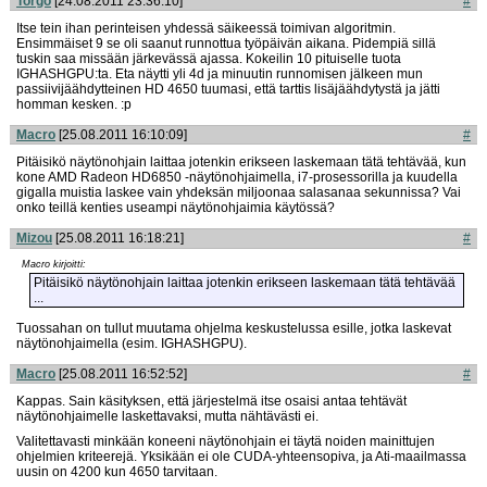
Torgo
[24.08.2011 23:36:10]
#
Itse tein ihan perinteisen yhdessä säikeessä toimivan algoritmin.
Ensimmäiset 9 se oli saanut runnottua työpäivän aikana. Pidempiä sillä
tuskin saa missään järkevässä ajassa. Kokeilin 10 pituiselle tuota
IGHASHGPU:ta. Eta näytti yli 4d ja minuutin runnomisen jälkeen mun
passiivijäähdytteinen HD 4650 tuumasi, että tarttis lisäjäähdytystä ja jätti
homman kesken. :p
Macro
[25.08.2011 16:10:09]
#
Pitäisikö näytönohjain laittaa jotenkin erikseen laskemaan tätä tehtävää, kun
kone AMD Radeon HD6850 -näytönohjaimella, i7-prosessorilla ja kuudella
gigalla muistia laskee vain yhdeksän miljoonaa salasanaa sekunnissa? Vai
onko teillä kenties useampi näytönohjaimia käytössä?
Mizou
[25.08.2011 16:18:21]
#
Macro kirjoitti:
Pitäisikö näytönohjain laittaa jotenkin erikseen laskemaan tätä tehtävää
...
Tuossahan on tullut muutama ohjelma keskustelussa esille, jotka laskevat
näytönohjaimella (esim. IGHASHGPU).
Macro
[25.08.2011 16:52:52]
#
Kappas. Sain käsityksen, että järjestelmä itse osaisi antaa tehtävät
näytönohjaimelle laskettavaksi, mutta nähtävästi ei.
Valitettavasti minkään koneeni näytönohjain ei täytä noiden mainittujen
ohjelmien kriteerejä. Yksikään ei ole CUDA-yhteensopiva, ja Ati-maailmassa
uusin on 4200 kun 4650 tarvitaan.