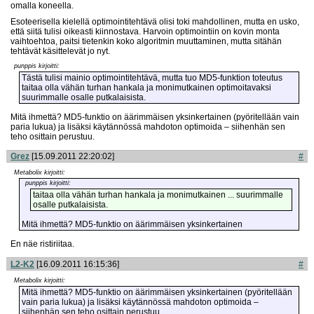
omalla koneella.
Esoteerisella kielellä optimointitehtävä olisi toki mahdollinen, mutta en usko,
että siitä tulisi oikeasti kiinnostava. Harvoin optimointiin on kovin monta
vaihtoehtoa, paitsi tietenkin koko algoritmin muuttaminen, mutta sitähän
tehtävät käsittelevät jo nyt.
punppis kirjoitti:
Tästä tulisi mainio optimointitehtävä, mutta tuo MD5-funktion toteutus
taitaa olla vähän turhan hankala ja monimutkainen optimoitavaksi
suurimmalle osalle putkalaisista.
Mitä ihmettä? MD5-funktio on äärimmäisen yksinkertainen (pyöritellään vain
paria lukua) ja lisäksi käytännössä mahdoton optimoida – siihenhän sen
teho osittain perustuu.
Grez
[15.09.2011 22:20:02]
#
Metabolix kirjoitti:
punppis kirjoitti:
taitaa olla vähän turhan hankala ja monimutkainen ... suurimmalle
osalle putkalaisista.
Mitä ihmettä? MD5-funktio on äärimmäisen yksinkertainen
En näe ristiriitaa.
L2-K2
[16.09.2011 16:15:36]
#
Metabolix kirjoitti:
Mitä ihmettä? MD5-funktio on äärimmäisen yksinkertainen (pyöritellään
vain paria lukua) ja lisäksi käytännössä mahdoton optimoida –
siihenhän sen teho osittain perustuu.