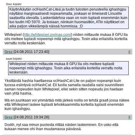
Grez kirjoitti:
Käytin/käytän oclHashCat-Liteä ja tuutin tulosten perusteella ighashgpu
näyttäisi marginaalisesti nopeammalta, joskaan ei ilmeisesti Linuxille
saatavilla olevalta. Laskentatehoa vaan on noin tuplasti enenmmän kuin
tuo tuutin HD 5970. Ja tosiaan, niinkuin huomasitkin, ATIn näyttikset on
aika paljon vikkelämpiä näissä hommissa. ;D
Whitepixel (
http://whitepixel.zorinaq.com/
) niiden mittauste mukaa 8 GPU:lla
olis melkee tuplasti nopeempi mitä ighashgpu. Tosin aika erilaisilla korteilla
verrattu noita keskenään.
Grez
[24.08.2011 17:23:40]
#
tuutti kirjoitti:
Whitepixel niiden mittauste mukaa 8 GPU:lla olis melkee tuplasti
nopeempi mitä ighashgpu. Tosin aika erilaisilla korteilla verrattu noita
keskenään.
Yksittäistä hashia haettaessa oclHashCat-Lite on paljon nopeampi kuin
tuossa esiintyvä oclHashCat. Eli tuolla samalla raudalla saisi suunnilleen
saman nopeuden kuin Whitepixel, ellei sekin sitten nopeudu jos haetaan
vain yhtä hashia.
Mä en juurikaan voi ymmärtää mitä järkeä noilla on tehdä graafi jossa näkee
että Whitepixel laskee tuplasti tehokkaammilla korteilla tuplasti enemmän
kuin ighashgpu.
Grez
[24.08.2011 19:34:26]
#
Dodih, nyt saa minun puolesta riittää näiden laskeminen. En usko että
kukaan menee ohi ihan muutamassa päivässä.