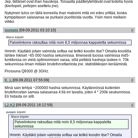
Jep, tälläiset ovat ihan hauskoja. Toisaalta päättelytehtävät ovat todella hyviä
(kiertopeli, peltojen asettelu jne).
Nykyinen tulos on tällä koneella ihan maksimi mitä voi edes yrittää, koska
kymppitason salasanaa se purkaisi puolitoista vuotta. Ysiin meni melkein
viikko.
punppis
[09.09.2011 03:10:10]
#
Macro kirjoitti:
Palvelinkone raksuttaa niitä noin 8,5 miljoonaa kappaletta sekunnissa
Hmmh. Käytäkö jotain valmista softaa vai teitkö koodin itse? Omalla koodilla
lähtee hikiset ~65 000 hashia sekunnissa. Ilmeisesti tuossa valmiissa md5-
funktiossa on vielä optimoimisen varaa, sillä pelkkiä hasheja laskee n. 70k
sekunnissa ilman mitään bruteforcettamista jne. statistiikkojen keräämistä.
Prossuna Q9300 @ 3GHz.
K_L
[09.09.2011 07:55:09]
#
Minä sain tehtyä ~200000 hashia sekunnissa. Käytännössä kuitenkin
bruteforcetan samaa salasanaa 4:llä eri tavalla, joten 4 * 200k seukunnissa.
Eli hidasta on silti.
L2-K2
[09.09.2011 16:12:59]
#
punppis kirjoitti:
Macro kirjoitti:
Palvelinkone raksuttaa niitä noin 8,5 miljoonaa kappaletta
sekunnissa
Hmmh. Käytäkö jotain valmista softaa vai teitkö koodin itse? Omalla