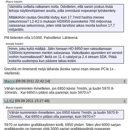
Macro kirjoitti:
Valmiilla softalla ratkaisen noita. Odottelen, että saisin joskus lisää
tehoja näytönohjaimen avulla, jotta onnistuisi nopeampi työskentely.
Mitäköhön rautaa Greziltä löytyy, kun 17,7mrd hashia menee
sekunnissa? L2-K2:n mukaan HD6950 pureskelisi 700 miljoonaa
salasanaa sekunnissa, joten niitä tarvitsisi aikas monta tuohon 17,7
miljardiin.
Piti tietenkin olla 1/1000. Pahoittelut. Lähteenä:
kinnala kirjoitti:
Hmm, joku kyllä mättää. Jätin himaan HD 6950:sen raksuttamaan
5300m/s kymmenen merkin salasanaa. Vaikuttaako ajureiden eri versiot
noihin huomattavasti? Itellä on 11.4 catalyst ja 2.4 stream SDK. Pitää
kokeilla uudempia kun pääsee takas kotiin.
Grezillä on ilmeisesti neljä tällaista (koska sanoi osan olevan PCIe 1x -
väylässä).
Macro
[09.09.2011 22:42:14]
#
Vähän kumminkin ihmettelen, jos 6950 kävisi 7mrd/s, ja tuutin 5970 8-
10mrd/s... Kai 6950:n pitäisi olla parempi, kuin 5970:n?
L2-K2
[09.09.2011 23:27:48]
#
Macro kirjoitti:
Vähän kumminkin ihmettelen, jos 6950 kävisi 7mrd/s, ja tuutin 5970 8-
10mrd/s... Kai 6950:n pitäisi olla parempi, kuin 5970:n?
5970 on kahden grafiikkaytimen kortti, 6950 yhden. Siten yksi 6000-sarjan
grafiikkaydin on hieman yhtä 5000-sarjan grafiikkaydintä nopeampi.