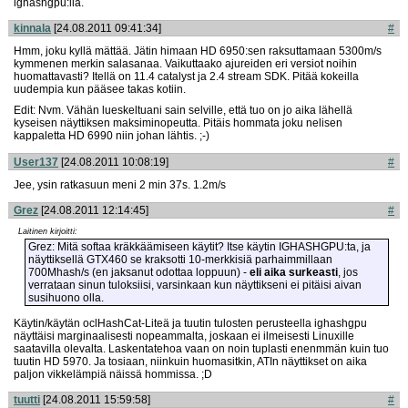
ighashgpu:lla.
kinnala
[24.08.2011 09:41:34]
#
Hmm, joku kyllä mättää. Jätin himaan HD 6950:sen raksuttamaan 5300m/s
kymmenen merkin salasanaa. Vaikuttaako ajureiden eri versiot noihin
huomattavasti? Itellä on 11.4 catalyst ja 2.4 stream SDK. Pitää kokeilla
uudempia kun pääsee takas kotiin.
Edit: Nvm. Vähän lueskeltuani sain selville, että tuo on jo aika lähellä
kyseisen näyttiksen maksiminopeutta. Pitäis hommata joku nelisen
kappaletta HD 6990 niin johan lähtis. ;-)
User137
[24.08.2011 10:08:19]
#
Jee, ysin ratkasuun meni 2 min 37s. 1.2m/s
Grez
[24.08.2011 12:14:45]
#
Laitinen kirjoitti:
Grez: Mitä softaa kräkkäämiseen käytit? Itse käytin IGHASHGPU:ta, ja
näyttiksellä GTX460 se kraksotti 10-merkkisiä parhaimmillaan
700Mhash/s (en jaksanut odottaa loppuun) -
eli aika surkeasti
, jos
verrataan sinun tuloksiisi, varsinkaan kun näyttikseni ei pitäisi aivan
susihuono olla.
Käytin/käytän oclHashCat-Liteä ja tuutin tulosten perusteella ighashgpu
näyttäisi marginaalisesti nopeammalta, joskaan ei ilmeisesti Linuxille
saatavilla olevalta. Laskentatehoa vaan on noin tuplasti enenmmän kuin tuo
tuutin HD 5970. Ja tosiaan, niinkuin huomasitkin, ATIn näyttikset on aika
paljon vikkelämpiä näissä hommissa. ;D
tuutti
[24.08.2011 15:59:58]
#