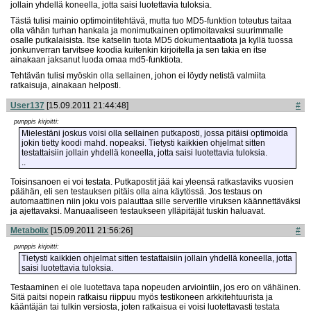
jollain yhdellä koneella, jotta saisi luotettavia tuloksia.
Tästä tulisi mainio optimointitehtävä, mutta tuo MD5-funktion toteutus taitaa
olla vähän turhan hankala ja monimutkainen optimoitavaksi suurimmalle
osalle putkalaisista. Itse katselin tuota MD5 dokumentaatiota ja kyllä tuossa
jonkunverran tarvitsee koodia kuitenkin kirjoitella ja sen takia en itse
ainakaan jaksanut luoda omaa md5-funktiota.
Tehtävän tulisi myöskin olla sellainen, johon ei löydy netistä valmiita
ratkaisuja, ainakaan helposti.
User137
[15.09.2011 21:44:48]
#
punppis kirjoitti:
Mielestäni joskus voisi olla sellainen putkaposti, jossa pitäisi optimoida
jokin tietty koodi mahd. nopeaksi. Tietysti kaikkien ohjelmat sitten
testattaisiin jollain yhdellä koneella, jotta saisi luotettavia tuloksia.
..
Toisinsanoen ei voi testata. Putkapostit jää kai yleensä ratkastaviks vuosien
päähän, eli sen testauksen pitäis olla aina käytössä. Jos testaus on
automaattinen niin joku vois palauttaa sille serverille viruksen käännettäväksi
ja ajettavaksi. Manuaaliseen testaukseen ylläpitäjät tuskin haluavat.
Metabolix
[15.09.2011 21:56:26]
#
punppis kirjoitti:
Tietysti kaikkien ohjelmat sitten testattaisiin jollain yhdellä koneella, jotta
saisi luotettavia tuloksia.
Testaaminen ei ole luotettava tapa nopeuden arviointiin, jos ero on vähäinen.
Sitä paitsi nopein ratkaisu riippuu myös testikoneen arkkitehtuurista ja
kääntäjän tai tulkin versiosta, joten ratkaisua ei voisi luotettavasti testata