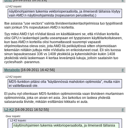
Grez
[16.09.2011 16:31:29]
#
L2-K2 kirjoitti:
näytönohjaimien tukemia vektorioperaatioita, ja ilmeisesti tällaisia löytyy
vain AMD:n näytönohjaimista (nopeuseron perusteella).)
Itse asiassa "use vectors" valinta tiivisteenlaskentaohjelmissa tuo tyypillisesti
vain jonkun 5% nopeutuksen AMD:n korteilla.
Syy miksi AMD:t lyö nVidiat tässä on käsittääkseni se, että nVidian korteilla
olisi GPU:n laskentapii jaettu useampaan eri tyyppiseen käyttötarkoitukseen,
kun taas AMD:n korteilla olisi huomattavasti suurempi vapaasti
ohjelmoitavissa oleva osio, jota AMD:llä pelikäytössä sitten ohjemoidaan
tekemään niitäkin juttuja mille nVidialla on erikoistuneet osat. Eli siis tuossa
sinun tapauksessasi 336 vs 1408 yksikköä ja kykenisiköhän kukin 1408
yksiköstä vielä laskemaan 4 kertaa leveämpiä lukuja, jolloin saataisiin tuo
cycles/hash -parannus.
Metabolix
[16.09.2011 16:42:56]
#
L2-K2 kirjoitti:
MD5-funktion pitäisi olla "käytännössä mahdoton optimoida", mutta näin
ei valitettavasti ole.
Et puhu nyt ollenkaan MD5-funktion optimoinnista vaan tiivisteen murtamisen
optimoinnista, joka on aivan eri asia. Jos tarkoitus on laskea yhdestä
salasanasta tiiviste, mikään esittämäsi kikkailu ei auta.
L2-K2
[16.09.2011 16:52:55]
#
Grez kirjoitti:
L2-K2 kirjoitti:
näytönohjaimien tukemia vektorioperaatioita, ja ilmeisesti tällaisia