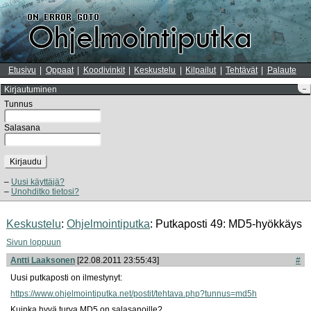
Etusivu
Oppaat
Koodivinkit
Keskustelu
Kilpailut
Tehtävät
Palaute
Kirjautuminen
–
Tunnus
Salasana
Kirjaudu
Uusi käyttäjä?
Unohditko tietosi?
Keskustelu
:
Ohjelmointiputka
: Putkaposti 49: MD5-hyökkäys
Sivun loppuun
Antti Laaksonen
[22.08.2011 23:55:43]
#
Uusi putkaposti on ilmestynyt:
https://www.ohjelmointiputka.net/postit/tehtava.
php?tunnus=md5h
Kuinka hyvä turva MD5 on salasanoille?