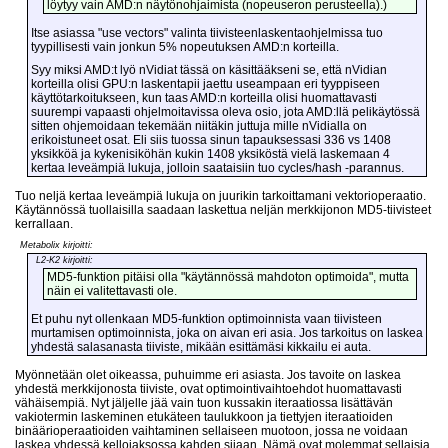
löytyy vain AMD:n näytönohjaimista (nopeuseron perusteella).)
Itse asiassa "use vectors" valinta tiivisteenlaskentaohjelmissa tuo
tyypillisesti vain jonkun 5% nopeutuksen AMD:n korteilla.
Syy miksi AMD:t lyö nVidiat tässä on käsittääkseni se, että nVidian
korteilla olisi GPU:n laskentapii jaettu useampaan eri tyyppiseen
käyttötarkoitukseen, kun taas AMD:n korteilla olisi huomattavasti
suurempi vapaasti ohjelmoitavissa oleva osio, jota AMD:llä pelikäytössä
sitten ohjemoidaan tekemään niitäkin juttuja mille nVidialla on
erikoistuneet osat. Eli siis tuossa sinun tapauksessasi 336 vs 1408
yksikköä ja kykenisiköhän kukin 1408 yksiköstä vielä laskemaan 4
kertaa leveämpiä lukuja, jolloin saataisiin tuo cycles/hash -parannus.
Tuo neljä kertaa leveämpiä lukuja on juurikin tarkoittamani vektorioperaatio.
Käytännössä tuollaisilla saadaan laskettua neljän merkkijonon MD5-tiivisteet
kerrallaan.
Metabolix kirjoitti:
L2-K2 kirjoitti:
MD5-funktion pitäisi olla "käytännössä mahdoton optimoida", mutta
näin ei valitettavasti ole.
Et puhu nyt ollenkaan MD5-funktion optimoinnista vaan tiivisteen
murtamisen optimoinnista, joka on aivan eri asia. Jos tarkoitus on laskea
yhdestä salasanasta tiiviste, mikään esittämäsi kikkailu ei auta.
Myönnetään olet oikeassa, puhuimme eri asiasta. Jos tavoite on laskea
yhdestä merkkijonosta tiiviste, ovat optimointivaihtoehdot huomattavasti
vähäisempiä. Nyt jäljelle jää vain tuon kussakin iteraatiossa lisättävän
vakiotermin laskeminen etukäteen taulukkoon ja tiettyjen iteraatioiden
binäärioperaatioiden vaihtaminen sellaiseen muotoon, jossa ne voidaan
laskea yhdessä kellojaksossa kahden sijaan. Nämä ovat molemmat sellaisia