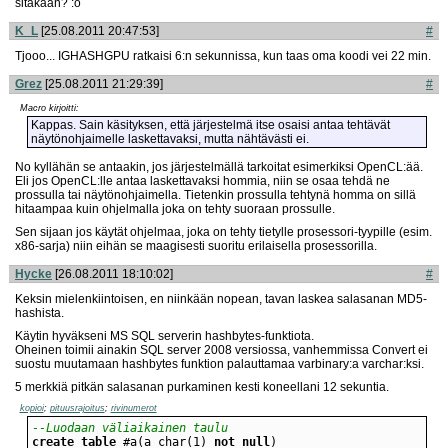
sitäkään? :o
K_L
[25.08.2011 20:47:53]
#
Tjooo... IGHASHGPU ratkaisi 6:n sekunnissa, kun taas oma koodi vei 22 min.
Grez
[25.08.2011 21:29:39]
#
Macro kirjoitti:
Kappas. Sain käsityksen, että järjestelmä itse osaisi antaa tehtävät
näytönohjaimelle laskettavaksi, mutta nähtävästi ei.
No kyllähän se antaakin, jos järjestelmällä tarkoitat esimerkiksi OpenCL:ää.
Eli jos OpenCL:lle antaa laskettavaksi hommia, niin se osaa tehdä ne
prossulla tai näytönohjaimella. Tietenkin prossulla tehtynä homma on sillä
hitaampaa kuin ohjelmalla joka on tehty suoraan prossulle.
Sen sijaan jos käytät ohjelmaa, joka on tehty tietylle prosessori-tyypille (esim.
x86-sarja) niin eihän se maagisesti suoritu erilaisella prosessorilla.
Hycke
[26.08.2011 18:10:02]
#
Keksin mielenkiintoisen, en niinkään nopean, tavan laskea salasanan MD5-
hashista.
Käytin hyväkseni MS SQL serverin hashbytes-funktiota.
Oheinen toimii ainakin SQL server 2008 versiossa, vanhemmissa Convert ei
suostu muutamaan hashbytes funktion palauttamaa varbinary:a varchar:ksi.
5 merkkiä pitkän salasanan purkaminen kesti koneellani 12 sekuntia.
kopioi
;
pituusrajoitus
;
rivinumerot
--Luodaan väliaikainen taulu
create
table
 #a(a char(1) 
not
null