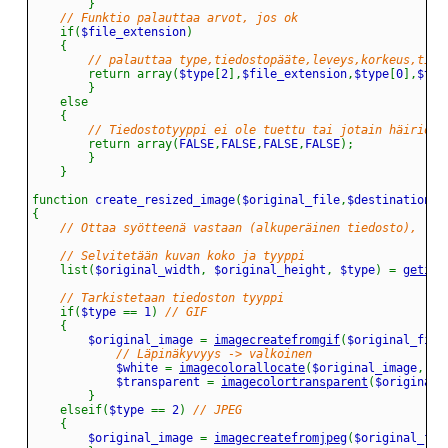
}
// Funktio palauttaa arvot, jos ok
if
(
$file_extension
)
{
// palauttaa type,tiedostopääte,leveys,korkeus,tied
return
array
(
$type
[
2
]
,
$file_extension
,
$type
[
0
]
,
$typ
}
else
{
// Tiedostotyyppi ei ole tuettu tai jotain häiriöö
return
array
(
FALSE
,
FALSE
,
FALSE
,
FALSE
)
;
}
}
function
 create_resized_image
(
$original_file
,
$destination_f
{
// Ottaa syötteenä vastaan (alkuperäinen tiedosto), (uu
// Selvitetään kuvan koko ja tyyppi
list
(
$original_width
,
 $original_height
,
 $type
)
=
getima
// Tarkistetaan tiedoston tyyppi
if
(
$type 
==
 1
)
// GIF
{
		$original_image 
=
imagecreatefromgif
(
$original_file
// Läpinäkyvyys -> valkoinen
			$white 
=
imagecolorallocate
(
$original_image
,
 25
			$transparent 
=
imagecolortransparent
(
$original_
}
elseif
(
$type 
==
 2
)
// JPEG
{
		$original_image 
=
imagecreatefromjpeg
(
$original_fil