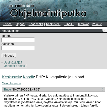
Etusivu
Oppaat
Koodivinkit
Keskustelu
Kilpailut
Tehtävät
Palaute
Kirjautuminen
–
Tunnus
Salasana
Kirjaudu
Uusi käyttäjä?
Unohditko tietosi?
Keskustelu
:
Koodit
: PHP: Kuvagalleria ja upload
Sivun loppuun
Tinqe
[30.07.2006 21:47:32]
#
Yksinkertainen PHP-kuvagalleria, luo automaattisesti thumbnailit kuvista.
Tukee JPEG, GIF ja PNG -kuvia, vaatii GD-kirjaston toimiakseen.
Näytettäessä yksittäinen kuva, näyttää kuvasta tietoja. Muutettu kuvien koon
muuttaminen omaksi funktiokseen ja kuvan tietojen hakuun toinen funktio,