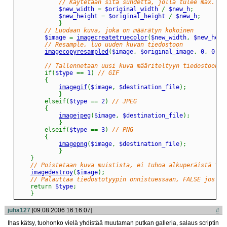
// Käytetään sitä suhdetta, jolla tulee max. as
			$new_width 
=
 $original_width 
/
 $new_h
;
			$new_height 
=
 $original_height 
/
 $new_h
;
}
// Luodaan kuva, joka on määrätyn kokoinen
		$image 
=
imagecreatetruecolor
(
$new_width
,
 $new_heig
// Resample, luo uuden kuvan tiedostoon
imagecopyresampled
(
$image
,
 $original_image
,
 0
,
 0
,
 0
// Tallennetaan uusi kuva määriteltyyn tiedostoon j
if
(
$type 
==
 1
)
// GIF
{
imagegif
(
$image
,
 $destination_file
)
;
}
elseif
(
$type 
==
 2
)
// JPEG
{
imagejpeg
(
$image
,
 $destination_file
)
;
}
elseif
(
$type 
==
 3
)
// PNG
{
imagepng
(
$image
,
 $destination_file
)
;
}
}
// Poistetaan kuva muistista, ei tuhoa alkuperäistä tie
imagedestroy
(
$image
)
;
// Palauttaa tiedostotyypin onnistuessaan, FALSE jos ei
return
 $type
;
}
juha127
[09.08.2006 16:16:07]
#
Ihas kätsy, tuohonko vielä yhdistää muutaman putkan galleria, salaus scriptin