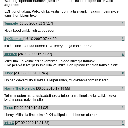
Warning: opendir(thumbs/) [function.opendir]: failed to open dir: Invalid
argument
EDIT: unohtakaa. Polku oli kaikesta huolimatta sittenkin väärin. Tosin nyt ei
toimi thumbbien teko.
Tumpelo
[18.03.2007 12:37:17]
#
Hyvä koodivinkki, tuli tarpeeseen!
JyKKemus
[16.10.2007 07:44:30]
#
mikäs funktio antaa uuden kuva leveyden ja korkeuden?
lahna28
[24.01.2009 15:21:37]
#
Miksi tuo luo kolme eri hakemistoa upload,kuvat ja thums?
Eikö pelkkä kuvat ja thums riitä vai mikä tuon upload kansion tarkoitus on?
Tinqe
[23.03.2009 20:11:45]
#
Upload-hakemisto sisältää alkuperäisen, muokkaamattoman kuvan.
Horny The Horrible
[06.02.2010 17:49:55]
#
Toimii muuten mutta uploadettaessa tulee rumia ilmoituksia, vaikka kuva
kyllä menee palvelimelle.
Tinqe
[22.02.2010 19:54:02]
#
Horny: Millaisia ilmoituksia? Kristallipallo on hieman utuinen...
InfreQ
[27.02.2010 18:31:28]
#