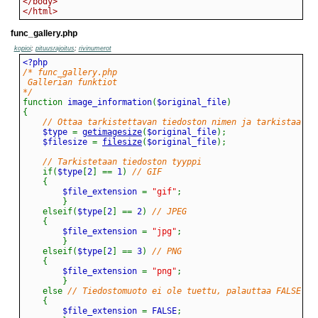
</body>
</html>
func_gallery.php
kopioi
;
pituusrajoitus
;
rivinumerot
*/
function
 image_information
(
$original_file
)
{
// Ottaa tarkistettavan tiedoston nimen ja tarkistaa se
	$type 
=
getimagesize
(
$original_file
)
;
	$filesize 
=
filesize
(
$original_file
)
;
// Tarkistetaan tiedoston tyyppi
if
(
$type
[
2
]
==
 1
)
// GIF
{
		$file_extension 
=
"gif"
;
}
elseif
(
$type
[
2
]
==
 2
)
// JPEG
{
		$file_extension 
=
"jpg"
;
}
elseif
(
$type
[
2
]
==
 3
)
// PNG
{
		$file_extension 
=
"png"
;
}
else
// Tiedostomuoto ei ole tuettu, palauttaa FALSE
{
		$file_extension 
=
 FALSE
;