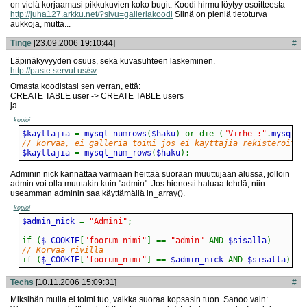
on vielä korjaamasi pikkukuvien koko bugit. Koodi hirmu löytyy osoitteesta
http://juha127.arkku.net/?sivu=galleriakoodi
Siinä on pieniä tietoturva
aukkoja, mutta...
Tinqe
[23.09.2006 19:10:44]
#
Läpinäkyvyyden osuus, sekä kuvasuhteen laskeminen.
http://paste.servut.us/sv
Omasta koodistasi sen verran, että:
CREATE TABLE user -> CREATE TABLE users
ja
kopioi
$kayttajia 
=
 mysql_numrows
(
$haku
)
or
die
(
"Virhe :"
.
mysql_e
// korvaa, ei galleria toimi jos ei käyttäjiä rekisteröityn
$kayttajia 
=
 mysql_num_rows
(
$haku
)
;
Adminin nick kannattaa varmaan heittää suoraan muuttujaan alussa, jolloin
admin voi olla muutakin kuin "admin". Jos hienosti haluaa tehdä, niin
useamman adminin saa käyttämällä in_array().
kopioi
$admin_nick 
=
"Admini"
;
if
(
$_COOKIE
[
"foorum_nimi"
]
==
"admin"
AND
 $sisalla
)
// Korvaa rivillä
if
(
$_COOKIE
[
"foorum_nimi"
]
==
 $admin_nick 
AND
 $sisalla
)
Techs
[10.11.2006 15:09:31]
#
Miksihän mulla ei toimi tuo, vaikka suoraa kopsasin tuon. Sanoo vain: