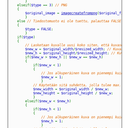
}
elseif
(
$type 
==
 3
)
// PNG
{
		$original_image 
=
imagecreatefrompng
(
$original_file
}
else
// Tiedostomuoto ei ole tuettu, palauttaa FALSE
{
		$type 
=
 FALSE
;
}
if
(
$type
)
{
// Lasketaan kuvalle uusi koko siten, että kuvasuhd
		$new_w 
=
 $original_width
/
$resized_width
;
// Kuvasuh
		$new_h 
=
 $original_height
/
$resized_height
;
// Kuvas
if
(
$new_w 
>
 $new_h 
||
 $new_w 
==
 $new_h
)
{
if
(
$new_w 
<
 1
)
{
// Jos alkuperäinen kuva on pienempi kuin l
				$new_w 
=
 1
;
}
// Käytetään sitä suhdetta, jolla tulee max. as
			$new_width 
=
 $original_width 
/
 $new_w
;
			$new_height 
=
 $original_height 
/
 $new_w
;
}
elseif
(
$new_w 
<
 $new_h
)
{
if
(
$new_h 
<
 1
)
{
// Jos alkuperäinen kuva on pienempi kuin l
				$new_h 
=
 1
;
}