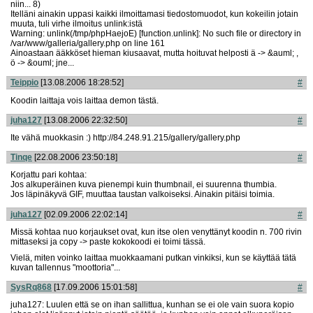
niin... 8)
Itelläni ainakin uppasi kaikki ilmoittamasi tiedostomuodot, kun kokeilin jotain
muuta, tuli virhe ilmoitus unlink:istä
Warning: unlink(/tmp/phpHaejoE) [function.unlink]: No such file or directory in
/var/www/galleria/gallery.php on line 161
Ainoastaan ääkköset hieman kiusaavat, mutta hoituvat helposti ä -> &auml; ,
ö -> &ouml; jne...
Teippio
[13.08.2006 18:28:52]
#
Koodin laittaja vois laittaa demon tästä.
juha127
[13.08.2006 22:32:50]
#
Ite vähä muokkasin :) http://84.248.91.215/gallery/gallery.php
Tinqe
[22.08.2006 23:50:18]
#
Korjattu pari kohtaa:
Jos alkuperäinen kuva pienempi kuin thumbnail, ei suurenna thumbia.
Jos läpinäkyvä GIF, muuttaa taustan valkoiseksi. Ainakin pitäisi toimia.
juha127
[02.09.2006 22:02:14]
#
Missä kohtaa nuo korjaukset ovat, kun itse olen venyttänyt koodin n. 700 rivin
mittaseksi ja copy -> paste kokokoodi ei toimi tässä.
Vielä, miten voinko laittaa muokkaamani putkan vinkiksi, kun se käyttää tätä
kuvan tallennus "moottoria"...
SysRq868
[17.09.2006 15:01:58]
#
juha127: Luulen että se on ihan sallittua, kunhan se ei ole vain suora kopio