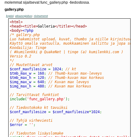
molemmat sijaitsevat func_gallery.php -tiedostossa.
gallery.php
kopioi
;
pituusrajoitus
;
rivinumerot
<html>
<head>
<title>
Galleria
</title>
</head>
<body>
*/
// Muutettavat arvot
$conf_maxfilesize 
=
 1024
;
// kt
$tmb_max_w 
=
 160
;
// Thumb-kuvan max-leveys
$tmb_max_h 
=
 120
;
// Thumb-kuvan max korkeus
$img_max_w 
=
 640
;
// Kuvan max leveys
$img_max_h 
=
 480
;
// Kuvan max korkeus
// Tarvittavat funktiot
include
(
'func_gallery.php'
)
;
// Tiedostokoko kt tavuiksi
$conf_maxfilesize 
=
 $conf_maxfilesize
*
1024
;
// Tyhjä virheviesti
$error 
=
''
;
// Tiedoston lisäyslomake