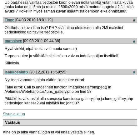
Uploadatessa valittaa tiedoston koon olevan nolla vaikka yritän lisätä kuvaa
jonka koko on n. 5mb ja reso n. 2500x2000 mistä moinen ongelma? Ja mikä
avuksi? Kokeilin myös saman kuvan lisäämistä demoon eikä onnistunut.
Tinqe
[04.03.2010 18:01:19]
#
Olisikohan kuva liian iso? PHP:ssä taitaa oletuksena olla 2Mt maksimi
tiedostokoko upittaville tiedostoille.
manninen
[09.08.2011 09:44:38]
#
Hyvä vinkki, eipä tuosta voi muuta sanoa :)
Tarpeen tulee ja säästää miettimisen vaivaa todella paljon itseltäni!
Kiitoksia
jaakkosalmix
[20.12.2011 15:59:55]
#
Nyt teen varmaan jotain väärin, kun tulee errori
Fatal error: Call to undefined function imagecreatefromjpeg() in
/Volumes/Web/harjoitus/func_gallery.php on line 58
Pitääkö kuvakansiot olla samassa kansiossa gallery.php ja func_gallery.php
tiedostojen kanssa? Vai mistäkö tuo johtuu?
Sivun alkuun
Vastaus
Aihe on jo aika vanha, joten et voi enää vastata siihen.