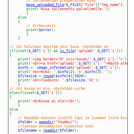
// Tallennetaan alkuperäinen kuva
move_uploaded_file
(
$_FILES
[
"file"
]
[
"tmp_name"
]
,
'up
print
(
'Kuva tallennettu palvelimelle.'
)
;
}
else
{
// Virheviesti
print
(
$error
)
;
}
}
// Jos halutaan näyttää yksi kuva, näytetään se
if
(
isset
(
$_GET
[
'i'
]
)
&&
is_file
(
'upload/'
.
$_GET
[
'i'
]
)
)
{
print
(
'<img border="0" src="kuvat/'
.
$_GET
[
'i'
]
.
'">'
)
;
print
(
'<br><a href="upload/'
.
$_GET
[
'i'
]
.
'">Näytä alkupe
	$info 
=
  image_information
(
'upload/'
.
$_GET
[
'i'
]
)
;
print
(
'<br>Koko: '
.
$info
[
2
]
.
'x'
.
$info
[
3
]
.
''
)
;
	$filesize 
=
round
(
$info
[
4
]
/
1024
)
;
print
(
'<br>Tiedosto: '
.
$filesize
.
'kt'
)
;
}
// Jos kuvaa ei ole, näytetään virhe
elseif
(
isset
(
$_GET
[
'i'
]
)
)
{
print
(
'<b>Kuvaa ei ole!</b>'
)
;
}
else
{
// Käydään kansion sisältö läpi ja luodaan lista kuvist
	$folder 
=
opendir
(
"thumbs/"
)
;
//luetaan ensimmäisen tiedoston nimi
	$filename 
=
readdir
(
$folder
)
;