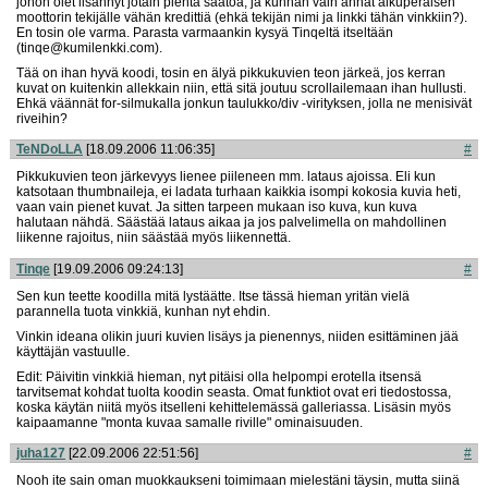
johon olet lisännyt jotain pientä säätöä, ja kunhan vain annat alkuperäisen
moottorin tekijälle vähän kredittiä (ehkä tekijän nimi ja linkki tähän vinkkiin?).
En tosin ole varma. Parasta varmaankin kysyä Tinqeltä itseltään
(tinqe@kumilenkki.com).
Tää on ihan hyvä koodi, tosin en älyä pikkukuvien teon järkeä, jos kerran
kuvat on kuitenkin allekkain niin, että sitä joutuu scrollailemaan ihan hullusti.
Ehkä väännät for-silmukalla jonkun taulukko/div -virityksen, jolla ne menisivät
riveihin?
TeNDoLLA
[18.09.2006 11:06:35]
#
Pikkukuvien teon järkevyys lienee piileneen mm. lataus ajoissa. Eli kun
katsotaan thumbnaileja, ei ladata turhaan kaikkia isompi kokosia kuvia heti,
vaan vain pienet kuvat. Ja sitten tarpeen mukaan iso kuva, kun kuva
halutaan nähdä. Säästää lataus aikaa ja jos palvelimella on mahdollinen
liikenne rajoitus, niin säästää myös liikennettä.
Tinqe
[19.09.2006 09:24:13]
#
Sen kun teette koodilla mitä lystäätte. Itse tässä hieman yritän vielä
parannella tuota vinkkiä, kunhan nyt ehdin.
Vinkin ideana olikin juuri kuvien lisäys ja pienennys, niiden esittäminen jää
käyttäjän vastuulle.
Edit: Päivitin vinkkiä hieman, nyt pitäisi olla helpompi erotella itsensä
tarvitsemat kohdat tuolta koodin seasta. Omat funktiot ovat eri tiedostossa,
koska käytän niitä myös itselleni kehittelemässä galleriassa. Lisäsin myös
kaipaamanne "monta kuvaa samalle riville" ominaisuuden.
juha127
[22.09.2006 22:51:56]
#
Nooh ite sain oman muokkaukseni toimimaan mielestäni täysin, mutta siinä