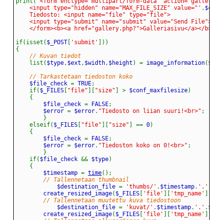
print
(
	<input type="hidden" name="MAX_FILE_SIZE" value="'
.
$con
	</form><b><a href="gallery.php?">Galleriasivu</a></b><b
if
(
isset
(
$_POST
[
'submit'
]
)
)
{
// Kuvan tiedot
list
(
$type
,
$ext
,
$width
,
$height
)
=
 image_information
(
$_F
// Tarkastetaan tiedoston koko
	$file_check 
=
 TRUE
;
if
(
$_FILES
[
"file"
]
[
"size"
]
>
 $conf_maxfilesize
)
{
		$file_check 
=
 FALSE
;
		$error 
=
 $error
.
"Tiedosto on liian suuri!<br>"
;
}
elseif
(
$_FILES
[
"file"
]
[
"size"
]
==
 0
)
{
		$file_check 
=
 FALSE
;
		$error 
=
 $error
.
"Tiedoston koko on 0!<br>"
;
}
if
(
$file_check 
&&
 $type
)
{
		$timestamp 
=
time
(
)
;
// Tallennetaan thumbnail
			$destination_file 
=
'thumbs/'
.
$timestamp
.
'.'
.
$e
		create_resized_image
(
$_FILES
[
'file'
]
[
'tmp_name'
]
,
$d
// Tallennetaan muutettu kuva tiedostoon
			$destination_file 
=
'kuvat/'
.
$timestamp
.
'.'
.
$ex
		create_resized_image
(
$_FILES
[
'file'
]
[
'tmp_name'
]
,
$d