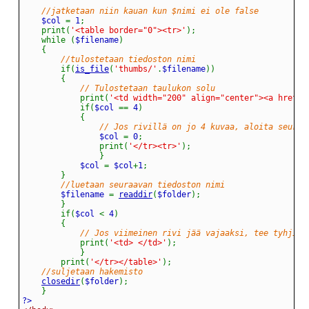
//jatketaan niin kauan kun $nimi ei ole false
	$col 
=
 1
;
print
(
'<table border="0"><tr>'
)
;
while
(
$filename
)
{
//tulostetaan tiedoston nimi
if
(
is_file
(
'thumbs/'
.
$filename
)
)
{
// Tulostetaan taulukon solu
print
(
'<td width="200" align="center"><a href="
if
(
$col 
==
 4
)
{
// Jos rivillä on jo 4 kuvaa, aloita seuraa
				$col 
=
 0
;
print
(
'</tr><tr>'
)
;
}
			$col 
=
 $col
+
1
;
}
//luetaan seuraavan tiedoston nimi
		$filename 
=
readdir
(
$folder
)
;
}
if
(
$col 
<
 4
)
{
// Jos viimeinen rivi jää vajaaksi, tee tyhjiä 
print
(
'<td> </td>'
)
;
}
print
(
'</tr></table>'
)
;
//suljetaan hakemisto
closedir
(
$folder
)
;
}