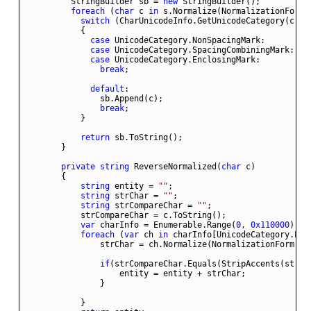
          StringBuilder sb = 
new
foreach
 (
char
 c 
in
switch
case
case
case
break
default
break
return
private
string
 ReverseNormalized(
char
string
 entity = 
""
string
 strChar = 
""
string
 strCompareChar = 
""
var
 charInfo = Enumerable.Range(
0
, 
0x110000
).Wh
foreach
 (
var
 ch 
in
if