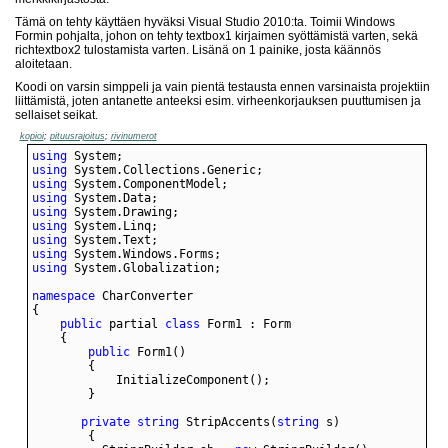
Tämä on tehty käyttäen hyväksi Visual Studio 2010:ta. Toimii Windows
Formin pohjalta, johon on tehty textbox1 kirjaimen syöttämistä varten, sekä
richtextbox2 tulostamista varten. Lisänä on 1 painike, josta käännös
aloitetaan.
Koodi on varsin simppeli ja vain pientä testausta ennen varsinaista projektiin
liittämistä, joten antanette anteeksi esim. virheenkorjauksen puuttumisen ja
sellaiset seikat.
kopioi
;
pituusrajoitus
;
rivinumerot
using
using
using
using
using
using
using
using
using
namespace
public
 partial 
class
public
private
string
 StripAccents(
string