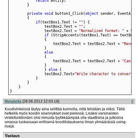
return
private
void
 button1_Click(
object
if
(textBox1.Text != 
""
                textBox2.Text = 
""
                textBox2.Text = 
"Normalized format: "
 + Str
if
                    textBox2.Text = textBox2.Text + 
"Revers
else
                    textBox2.Text = textBox2.Text + 
"Can't 
                } 
else
                textBox2.Text=
"Write character to convert."
}
Metabolix
[28.06.2012 22:03:18]
#
Koodivinkeissä täytyy aina selittää kunnolla, mitä tehdään ja miksi. Tällä
hetkellä myös koodin sisennykset ovat pielessä. Lisäksi varsinaisten
vinkkifunktioiden olisi minusta tyylikkäämpää olla staattisina ja julkisina
omassa luokassaan erillisenä koodilistauksena ilman ylimääräisiä using-
rivejä.
Vastaus