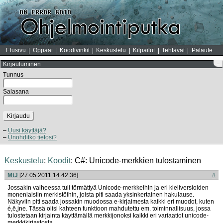
Etusivu
Oppaat
Koodivinkit
Keskustelu
Kilpailut
Tehtävät
Palaute
Kirjautuminen
–
Tunnus
Salasana
Kirjaudu
Uusi käyttäjä?
Unohditko tietosi?
Keskustelu
:
Koodit
: C#: Unicode-merkkien tulostaminen
MtJ
[27.05.2011 14:42:36]
#
Jossakin vaiheessa tuli törmättyä Unicode-merkkeihin ja eri kieliversioiden
monenlaisiin merkistöihin, joista piti saada yksinkertainen hakulause.
Näkyviin piti saada jossakin muodossa e-kirjaimesta kaikki eri muodot, kuten
é,ë,jne. Tässä olisi kahteen funktioon mahdutettu em. toiminnallisuus, jossa
tulostetaan kirjainta käyttämällä merkkijonoksi kaikki eri variaatiot unicode-
merkkikirjastosta.