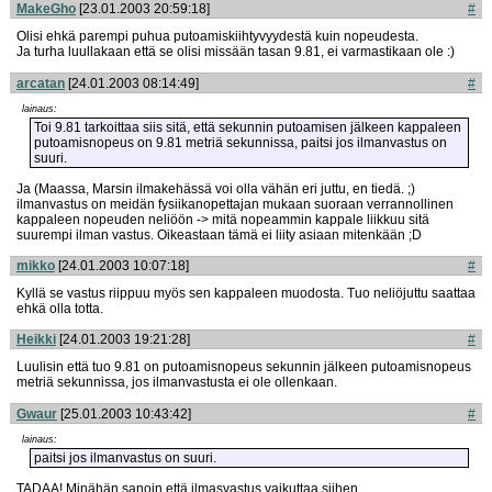
MakeGho
[23.01.2003 20:59:18]
#
Olisi ehkä parempi puhua putoamiskiihtyvyydestä kuin nopeudesta.
Ja turha luullakaan että se olisi missään tasan 9.81, ei varmastikaan ole :)
arcatan
[24.01.2003 08:14:49]
#
lainaus:
Toi 9.81 tarkoittaa siis sitä, että sekunnin putoamisen jälkeen kappaleen
putoamisnopeus on 9.81 metriä sekunnissa, paitsi jos ilmanvastus on
suuri.
Ja (Maassa, Marsin ilmakehässä voi olla vähän eri juttu, en tiedä. ;)
ilmanvastus on meidän fysiikanopettajan mukaan suoraan verrannollinen
kappaleen nopeuden neliöön -> mitä nopeammin kappale liikkuu sitä
suurempi ilman vastus. Oikeastaan tämä ei liity asiaan mitenkään ;D
mikko
[24.01.2003 10:07:18]
#
Kyllä se vastus riippuu myös sen kappaleen muodosta. Tuo neliöjuttu saattaa
ehkä olla totta.
Heikki
[24.01.2003 19:21:28]
#
Luulisin että tuo 9.81 on putoamisnopeus sekunnin jälkeen putoamisnopeus
metriä sekunnissa, jos ilmanvastusta ei ole ollenkaan.
Gwaur
[25.01.2003 10:43:42]
#
lainaus:
paitsi jos ilmanvastus on suuri.
TADAA! Minähän sanoin että ilmasvastus vaikuttaa siihen.