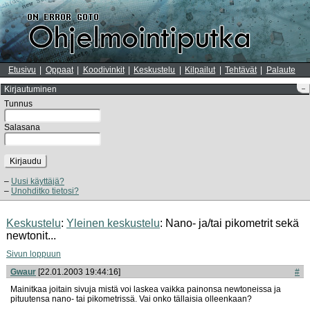
Etusivu
Oppaat
Koodivinkit
Keskustelu
Kilpailut
Tehtävät
Palaute
Kirjautuminen
–
Tunnus
Salasana
Kirjaudu
Uusi käyttäjä?
Unohditko tietosi?
Keskustelu
:
Yleinen keskustelu
: Nano- ja/tai pikometrit sekä
newtonit...
Sivun loppuun
Gwaur
[22.01.2003 19:44:16]
#
Mainitkaa joitain sivuja mistä voi laskea vaikka painonsa newtoneissa ja
pituutensa nano- tai pikometrissä. Vai onko tällaisia olleenkaan?