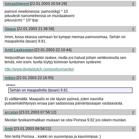
tomaattigeeni
[22.01.2003 20:54:29]
#
painosi newtoneissa: painosi(kg) * 10
pituutesti nanometreissä on muistaakseni
pituus(cm) * 10³ tjsp
Gwaur
[22.01.2003 21:36:58]
#
hmm, tossa ekassa varmaan toi kymppi meinaa painovoimaa. Sehän on
maapallolla (tasan) 9.81.
Antti Laaksonen
[22.01.2003 22:10:44]
#
Helpostihan nuo itsekin laskee, mutta jos haluat jollain verkkosivulla sen
tehdä, niin esim. tuolta löytyy toimivan tuntuinen systeemi:
http://www.digitaldutch.com/unitconverter/
mikko
[22.01.2003 22:16:55]
#
lainaus:
Sehän on maapallolla (tasan) 9.81.
Ei välttämättä. Maapallo ei ole täysin pyöreä, joten navoilla
putoamiskiihtyvyys eroaa pari sadasosaa päiväntasaajan vastaavasta.
arcatan
[23.01.2003 07:56:12]
#
Meidän fysiikan/matikan mukaan se olisi Porissa 9.82 jos oikein muistan.
Antti
[23.01.2003 09:58:21]
#
Niin teillä Porissa... kaikki on suurempaa ja kauniimpaa ;)