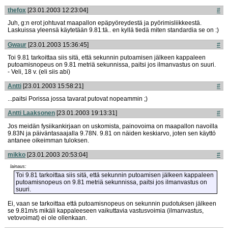
thefox
[23.01.2003 12:23:04]
#
Juh, g:n erot johtuvat maapallon epäpyöreydestä ja pyörimisliikkeestä.
Laskuissa yleensä käytetään 9.81:tä.. en kyllä tiedä miten standardia se on :)
Gwaur
[23.01.2003 15:36:45]
#
Toi 9.81 tarkoittaa siis sitä, että sekunnin putoamisen jälkeen kappaleen
putoamisnopeus on 9.81 metriä sekunnissa, paitsi jos ilmanvastus on suuri.
- Veli, 18 v. (eli siis abi)
Antti
[23.01.2003 15:58:21]
#
...paitsi Porissa jossa tavarat putovat nopeammin ;)
Antti Laaksonen
[23.01.2003 19:13:31]
#
Jos meidän fysiikankirjaan on uskomista, painovoima on maapallon navoilla
9.83N ja päiväntasaajalla 9.78N. 9.81 on näiden keskiarvo, joten sen käyttö
antanee oikeimman tuloksen.
mikko
[23.01.2003 20:53:04]
#
lainaus:
Toi 9.81 tarkoittaa siis sitä, että sekunnin putoamisen jälkeen kappaleen
putoamisnopeus on 9.81 metriä sekunnissa, paitsi jos ilmanvastus on
suuri.
Ei, vaan se tarkoittaa että putoamisnopeus on sekunnin pudotuksen jälkeen
se 9.81m/s mikäli kappaleeseen vaikuttavia vastusvoimia (ilmanvastus,
vetovoimat) ei ole ollenkaan.